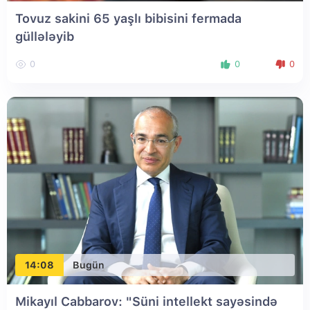
Tovuz sakini 65 yaşlı bibisini fermada
güllələyib
0
0
0
14:08
Bugün
Mikayıl Cabbarov: "Süni intellekt sayəsində