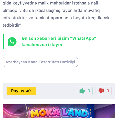
qida keyfiyyətinə malik məhsuldar istehsala nail
olmaqdır. Bu da ixtisaslaşmış rayonlarda müvafiq
infrastruktur və təminat aparmaqla həyata keçiriləcək
tədbirdir".
Ən son xəbərləri bizim "WhatsApp"
kanalımızda izləyin
Azərbaycan Kənd Təsərrüfatı Nazirliyi
Paylaş
0
0