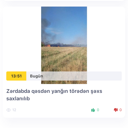
13:51
Bugün
Zərdabda qəsdən yanğın törədən şəxs
saxlanılıb
12
0
0