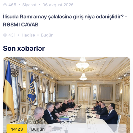
465
Siyasət
06 avqust 2026
İlisuda Ramramay şəlaləsinə giriş niyə ödənişlidir? -
RƏSMİ CAVAB
431
Hadisə
Bugün
Son xəbərlər
14:23
Bugün