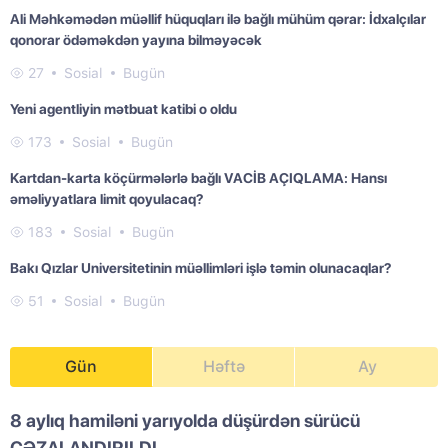
Ali Məhkəmədən müəllif hüquqları ilə bağlı mühüm qərar: İdxalçılar
qonorar ödəməkdən yayına bilməyəcək
27
Sosial
Bugün
Yeni agentliyin mətbuat katibi o oldu
173
Sosial
Bugün
Kartdan-karta köçürmələrlə bağlı VACİB AÇIQLAMA: Hansı
əməliyyatlara limit qoyulacaq?
183
Sosial
Bugün
Bakı Qızlar Universitetinin müəllimləri işlə təmin olunacaqlar?
51
Sosial
Bugün
Gün
Həftə
Ay
8 aylıq hamiləni yarıyolda düşürdən sürücü
CƏZALANDIRILDI