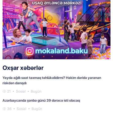
Oxşar xəbərlər
Yayda ağıllı saat taxmaq təhlükəlidirmi? Həkim dəridə yaranan
riskdən danışdı
21
Sosial
Bugün
Azərbaycanda şənbə günü 39 dərəcə isti olacaq
36
Sosial
Bugün