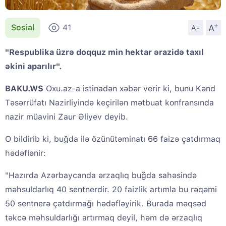
+
A
Sosial
41
A-
"Respublika üzrə doqquz min hektar ərazidə taxıl
əkini aparılır".
BAKU.WS
Oxu.az-a istinadən xəbər verir ki, bunu Kənd
Təsərrüfatı Nazirliyində keçirilən mətbuat konfransında
nazir müavini Zaur Əliyev deyib.
O bildirib ki, buğda ilə özünütəminatı 66 faizə çatdırmaq
hədəflənir:
"Hazırda Azərbaycanda ərzaqlıq buğda sahəsində
məhsuldarlıq 40 sentnerdir. 20 faizlik artımla bu rəqəmi
50 sentnerə çatdırmağı hədəfləyirik. Burada məqsəd
təkcə məhsuldarlığı artırmaq deyil, həm də ərzaqlıq