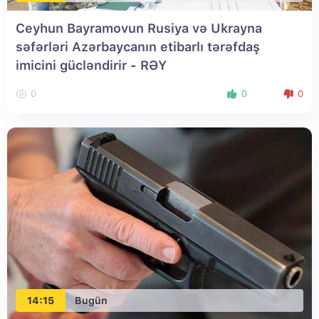
Ceyhun Bayramovun Rusiya və Ukrayna
səfərləri Azərbaycanın etibarlı tərəfdaş
imicini gücləndirir - RƏY
0
0
0
14:15
Bugün