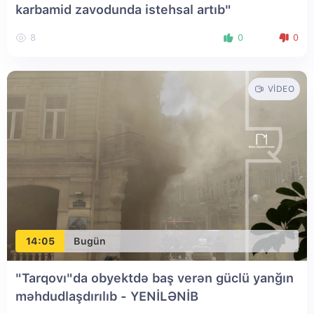
karbamid zavodunda istehsal artıb"
8
0
0
VIDEO
14:05
Bugün
"Tarqovı"da obyektdə baş verən güclü yanğın
məhdudlaşdırılıb
- YENİLƏNİB