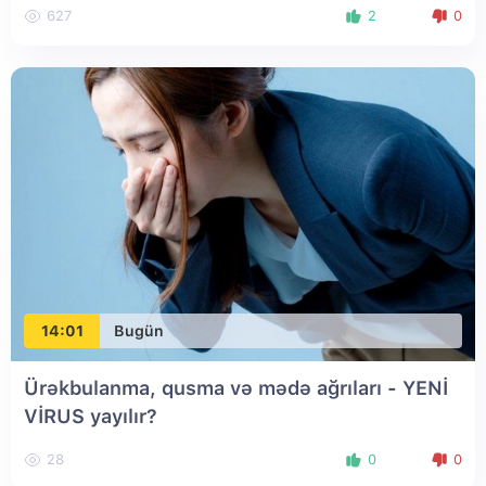
627
2
0
14:01
Bugün
Ürəkbulanma, qusma və mədə ağrıları - YENİ
VİRUS yayılır?
28
0
0