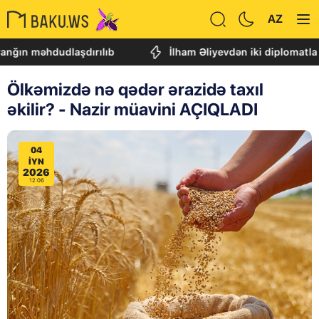
AZ
məhdudlaşdırılıb
İlham Əliyevdən iki diplomatla bağ
Ölkəmizdə nə qədər ərazidə taxıl
əkilir? - Nazir müavini AÇIQLADI
04
IYN
2026
12:06