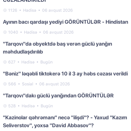
1126
Hadisə
06 avqust 2026
Ayının bacı qardaşı yediyi GÖRÜNTÜLƏR - Hindistan
1040
Hadisə
06 avqust 2026
"Tarqovı"da obyektdə baş verən güclü yanğın
məhdudlaşdırılıb
627
Hadisə
Bugün
"Bəniz" ləqəbli tiktokerə 10 il 3 ay həbs cəzası verildi
566
Sosial
06 avqust 2026
"Tarqovı"dakı güclü yanğından GÖRÜNTÜLƏR
528
Hadisə
Bugün
"Kazinolar qəhrəmanı" necə "ilişdi"? - Yaxud "Kazım
Seliverstov", yoxsa "David Abbasov"?