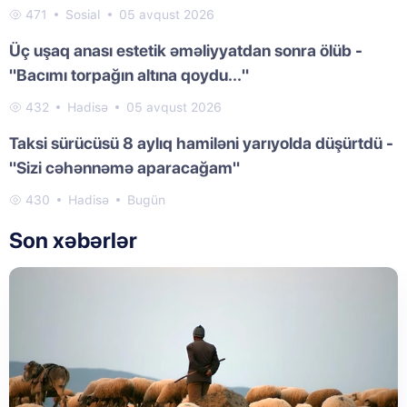
471
Sosial
05 avqust 2026
Üç uşaq anası estetik əməliyyatdan sonra ölüb -
"Bacımı torpağın altına qoydu..."
432
Hadisə
05 avqust 2026
Taksi sürücüsü 8 aylıq hamiləni yarıyolda düşürtdü -
"Sizi cəhənnəmə aparacağam"
430
Hadisə
Bugün
Son xəbərlər