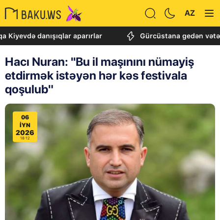
AZ
ə danışıqlar aparırlar
Gürcüstana gedən vətəndaşlar
Hacı Nuran: ''Bu il maşınını nümayiş
etdirmək istəyən hər kəs festivala
qoşulub"
06
IYN
2026
18:12