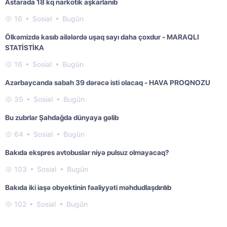
Astarada 18 kq narkotik aşkarlanıb
16
Sosial
Bugün
Ölkəmizdə kasıb ailələrdə uşaq sayı daha çoxdur - MARAQLI
STATİSTİKA
16
Sosial
Bugün
Azərbaycanda sabah 39 dərəcə isti olacaq - HAVA PROQNOZU
35
Sosial
Bugün
Bu zubrlar Şahdağda dünyaya gəlib
64
Sosial
Bugün
Bakıda ekspres avtobuslar niyə pulsuz olmayacaq?
103
Sosial
Bugün
Bakıda iki iaşə obyektinin fəaliyyəti məhdudlaşdırılıb
102
Sosial
Bugün