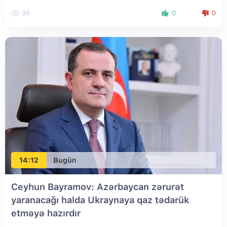
36
0
0
14:12
Bugün
Ceyhun Bayramov: Azərbaycan zərurət
yaranacağı halda Ukraynaya qaz tədarük
etməyə hazırdır