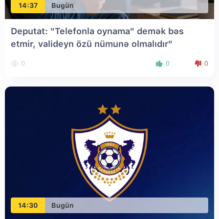
14:37
Bugün
Deputat: "Telefonla oynama" demək bəs
etmir, valideyn özü nümunə olmalıdır"
0
0
0
14:30
Bugün