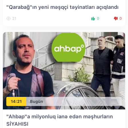
"Qarabağ"ın yeni məşqçi təyinatları açıqlandı
21
0
0
14:21
Bugün
"Ahbap"a milyonluq ianə edən məşhurların
SİYAHISI