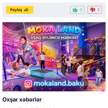
Paylaş
0
2
Oxşar xəbərlər