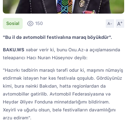
+
A
Sosial
150
A-
"Bu il də avtomobil festivalına maraq böyükdür".
BAKU.WS
xəbər verir ki, bunu
Oxu.Az-a açıqlamasında
teleaparıcı Hacı Nuran Hüseynov deyib:
"Hazırkı tədbirin maraqlı tərəfi odur ki, maşınını nümayiş
etdirmək istəyən hər kəs festivala qoşulub. Gördüyünüz
kimi, bura nəinki Bakıdan, hətta regionlardan da
avtomobillər gətirilib. Avtomobil Federasiyasına və
Heydər Əliyev Fonduna minnətdarlığımı bildirirəm.
Xeyirli və uğurlu olsun, belə festivalların davamlılığını
arzu edirəm".