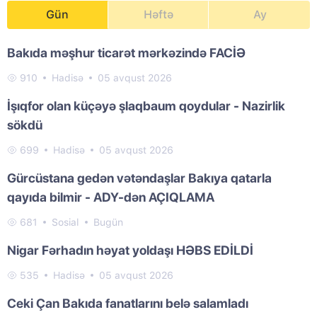
Gün
Həftə
Ay
Bakıda məşhur ticarət mərkəzində FACİƏ
910
Hadisə
05 avqust 2026
İşıqfor olan küçəyə şlaqbaum qoydular - Nazirlik
sökdü
699
Hadisə
05 avqust 2026
Gürcüstana gedən vətəndaşlar Bakıya qatarla
qayıda bilmir - ADY-dən AÇIQLAMA
681
Sosial
Bugün
Nigar Fərhadın həyat yoldaşı HƏBS EDİLDİ
535
Hadisə
05 avqust 2026
Ceki Çan Bakıda fanatlarını belə salamladı