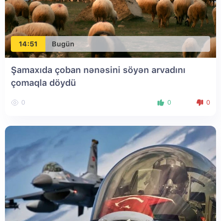
14:51
Bugün
Şamaxıda çoban nənəsini söyən arvadını
çomaqla döydü
0
0
0