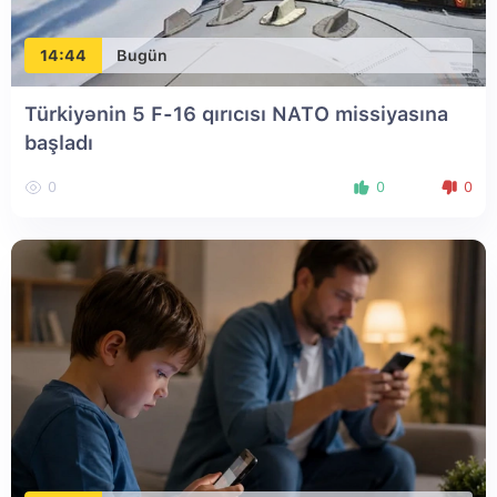
14:44
Bugün
Türkiyənin 5 F-16 qırıcısı NATO missiyasına
başladı
0
0
0