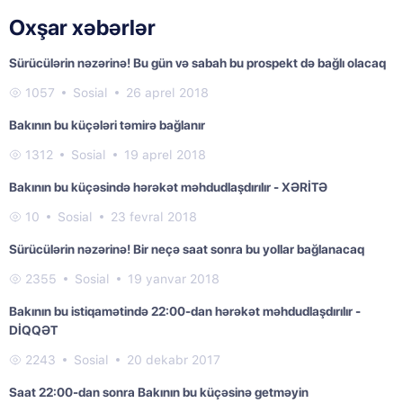
Oxşar xəbərlər
Sürücülərin nəzərinə! Bu gün və sabah bu prospekt də bağlı olacaq
1057
Sosial
26 aprel 2018
Bakının bu küçələri təmirə bağlanır
1312
Sosial
19 aprel 2018
Bakının bu küçəsində hərəkət məhdudlaşdırılır - XƏRİTƏ
10
Sosial
23 fevral 2018
Sürücülərin nəzərinə! Bir neçə saat sonra bu yollar bağlanacaq
2355
Sosial
19 yanvar 2018
Bakının bu istiqamətində 22:00-dan hərəkət məhdudlaşdırılır -
DİQQƏT
2243
Sosial
20 dekabr 2017
Saat 22:00-dan sonra Bakının bu küçəsinə getməyin