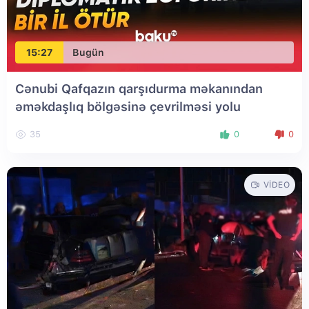
15:27
Bugün
Cənubi Qafqazın qarşıdurma məkanından
əməkdaşlıq bölgəsinə çevrilməsi yolu
35
0
0
VIDEO