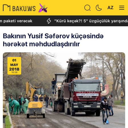
AZ
i verəcək
"Kürü keçək?! 5" üzgüçülük yarışında 1000 m
Bakının Yusif Səfərov küçəsində
hərəkət məhdudlaşdırılır
01
MAY
2018
10:26