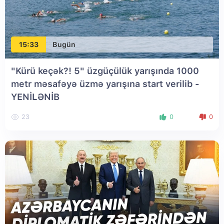
15:33
Bugün
"Kürü keçək?! 5" üzgüçülük yarışında 1000
metr məsafəyə üzmə yarışına start verilib
-
YENİLƏNİB
23
0
0