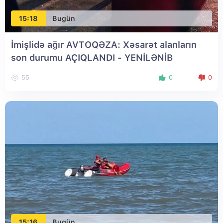
15:18
Bugün
İmişlidə ağır AVTOQƏZA: Xəsarət alanların
son durumu AÇIQLANDI
- YENİLƏNİB
55
0
0
15:16
Bugün