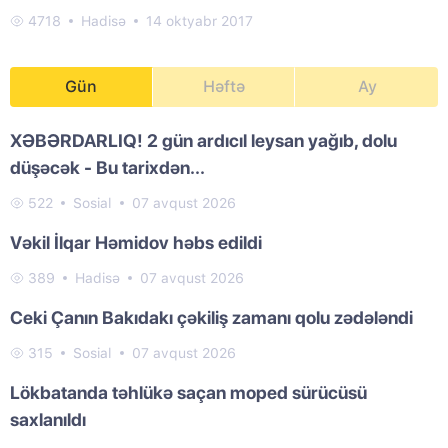
4718
Hadisə
14 oktyabr 2017
Gün
Həftə
Ay
XƏBƏRDARLIQ! 2 gün ardıcıl leysan yağıb, dolu
düşəcək - Bu tarixdən...
522
Sosial
07 avqust 2026
Vəkil İlqar Həmidov həbs edildi
389
Hadisə
07 avqust 2026
Ceki Çanın Bakıdakı çəkiliş zamanı qolu zədələndi
315
Sosial
07 avqust 2026
Lökbatanda təhlükə saçan moped sürücüsü
saxlanıldı