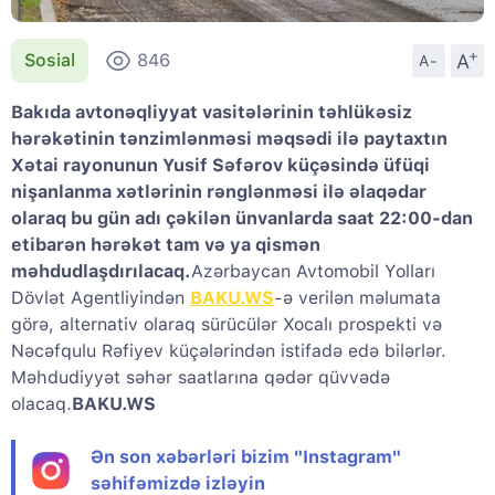
+
A
Sosial
846
A-
Bakıda avtonəqliyyat vasitələrinin təhlükəsiz
hərəkətinin tənzimlənməsi məqsədi ilə paytaxtın
Xətai rayonunun Yusif Səfərov küçəsində üfüqi
nişanlanma xətlərinin rənglənməsi ilə əlaqədar
olaraq bu gün adı çəkilən ünvanlarda saat 22:00-dan
etibarən hərəkət tam və ya qismən
məhdudlaşdırılacaq.
Azərbaycan Avtomobil Yolları
Dövlət Agentliyindən
BAKU.WS
-ə verilən məlumata
görə, alternativ olaraq sürücülər Xocalı prospekti və
Nəcəfqulu Rəfiyev küçələrindən istifadə edə bilərlər.
Məhdudiyyət səhər saatlarına qədər qüvvədə
olacaq.
BAKU.WS
Ən son xəbərləri bizim "Instagram"
səhifəmizdə izləyin