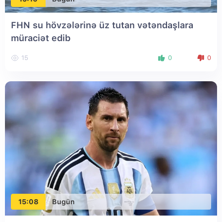
FHN su hövzələrinə üz tutan vətəndaşlara
müraciət edib
15
0
0
15:08
Bugün