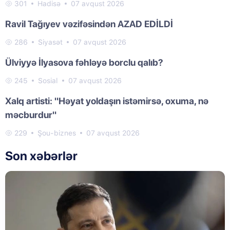
301
Hadisə
07 avqust 2026
Ravil Tağıyev vəzifəsindən AZAD EDİLDİ
286
Siyasət
07 avqust 2026
Ülviyyə İlyasova fəhləyə borclu qalıb?
245
Sosial
07 avqust 2026
Xalq artisti: "Həyat yoldaşın istəmirsə, oxuma, nə
məcburdur"
229
Şou-biznes
07 avqust 2026
Son xəbərlər