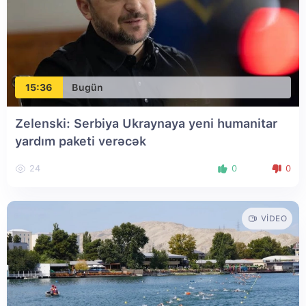
15:36
Bugün
Zelenski: Serbiya Ukraynaya yeni humanitar
yardım paketi verəcək
24
0
0
VIDEO