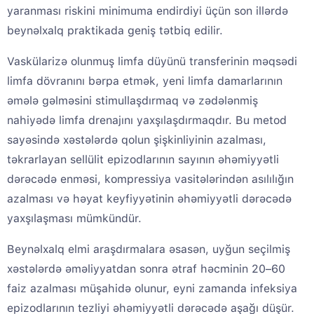
yaranması riskini minimuma endirdiyi üçün son illərdə
beynəlxalq praktikada geniş tətbiq edilir.
Vaskülarizə olunmuş limfa düyünü transferinin məqsədi
limfa dövranını bərpa etmək, yeni limfa damarlarının
əmələ gəlməsini stimullaşdırmaq və zədələnmiş
nahiyədə limfa drenajını yaxşılaşdırmaqdır. Bu metod
sayəsində xəstələrdə qolun şişkinliyinin azalması,
təkrarlayan sellülit epizodlarının sayının əhəmiyyətli
dərəcədə enməsi, kompressiya vasitələrindən asılılığın
azalması və həyat keyfiyyətinin əhəmiyyətli dərəcədə
yaxşılaşması mümkündür.
Beynəlxalq elmi araşdırmalara əsasən, uyğun seçilmiş
xəstələrdə əməliyyatdan sonra ətraf həcminin 20–60
faiz azalması müşahidə olunur, eyni zamanda infeksiya
epizodlarının tezliyi əhəmiyyətli dərəcədə aşağı düşür.