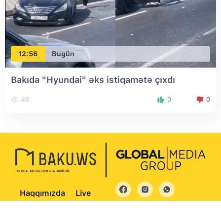
12:56
Bugün
Bakıda "Hyundai" əks istiqamətə çıxdı
48
0
0
Haqqımızda
Live
© 2004 - 2026 Bütün hüquqlar qorunur