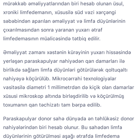
mürəkkəb əməliyyatlarından biri hesab olunan üsul,
xroniki limfedemanın, xüsusilə süd vəzi xərçəngi
səbəbindən aparılan əməliyyat və limfa düyünlərinin
çıxarılmasından sonra yaranan yuxarı ətraf
limfedemasının müalicəsində tətbiq edilir.
Əməliyyat zamanı xəstənin kürəyinin yuxarı hissəsində
yerləşən paraskapulyar nahiyədən qan damarları ilə
birlikdə sağlam limfa düyünləri götürülərək qoltuqaltı
nahiyəyə köçürülüb. Mikrocərrahi texnologiyalar
vasitəsilə diametri 1 millimetrdən də kiçik olan damarlar
xüsusi mikroskop altında birləşdirilib və köçürülmüş
toxumanın qan təchizatı tam bərpa edilib.
Paraskapulyar donor sahə dünyada ən təhlükəsiz donor
nahiyələrindən biri hesab olunur. Bu sahədən limfa
düyünlərinin götürülməsi aşağı ətrafda limfedema