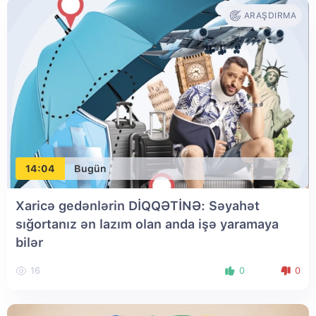
ARAŞDIRMA
14:04
Bugün
Xaricə gedənlərin DİQQƏTİNƏ: Səyahət
sığortanız ən lazım olan anda işə yaramaya
bilər
16
0
0