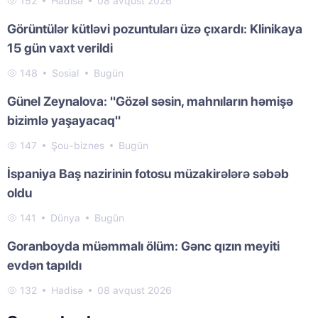
152
Hadisə
08 avqust 2026
Görüntülər kütləvi pozuntuları üzə çıxardı: Klinikaya
15 gün vaxt verildi
148
Sosial
Bugün
Günel Zeynalova: "Gözəl səsin, mahnıların həmişə
bizimlə yaşayacaq"
147
Şou-biznes
Bugün
İspaniya Baş nazirinin fotosu müzakirələrə səbəb
oldu
141
Dünya
Bugün
Goranboyda müəmmalı ölüm: Gənc qızın meyiti
evdən tapıldı
132
Hadisə
08 avqust 2026