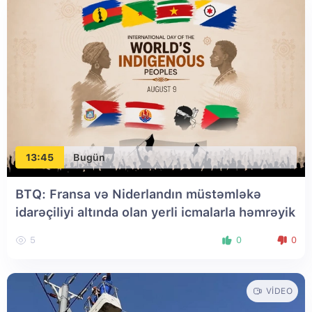
13:45
Bugün
BTQ: Fransa və Niderlandın müstəmləkə
idarəçiliyi altında olan yerli icmalarla həmrəyik
5
0
0
VIDEO