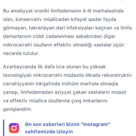
Bu əməliyyat xroniki limfedemanın II–III mərhələsində
olan, konservativ müalicədən kifayət qədər fayda
görməyən, təkrarlayan dəri infeksiyaları keçirən və limfa
damarlarının ciddi zədələnməsi səbəbindən digər
mikrocərrahi üsulların effektiv olmadığı xəstələr üçün
nəzərdə tutulur.
Azərbaycanda ilk dəfə icra olunan bu yüksək
texnologiyalı mikrocərrahi müdaxilə ölkədə rekonstruktiv
cərrahiyyənin inkişafında mühüm mərhələ olmaqla
yanaşı, limfedemadan əziyyət çəkən xəstələrin müasir
və effektiv müalicə üsullarına çıxış imkanlarını
genişləndirir.
Ən son xəbərləri bizim "Instagram"
səhifəmizdə izləyin