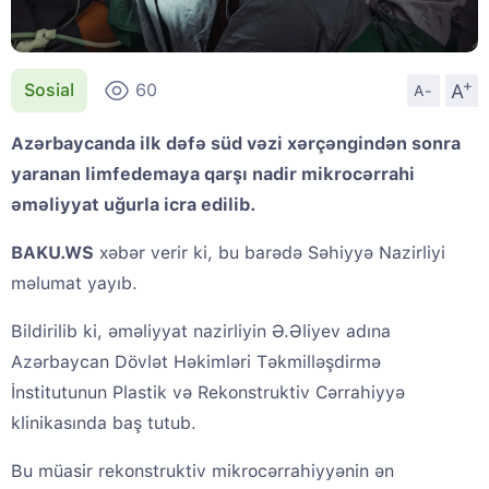
+
A
Sosial
60
A-
Azərbaycanda ilk dəfə süd vəzi xərçəngindən sonra
yaranan limfedemaya qarşı nadir mikrocərrahi
əməliyyat uğurla icra edilib.
BAKU.WS
xəbər verir ki, bu barədə Səhiyyə Nazirliyi
məlumat yayıb.
Bildirilib ki, əməliyyat nazirliyin Ə.Əliyev adına
Azərbaycan Dövlət Həkimləri Təkmilləşdirmə
İnstitutunun Plastik və Rekonstruktiv Cərrahiyyə
klinikasında baş tutub.
Bu müasir rekonstruktiv mikrocərrahiyyənin ən