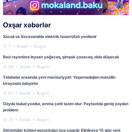
Oxşar xəbərlər
Xocalı və Xocavənddə elektrik təsərrüfatı yenilənir
7
Sosial
Bugün
Bəzi rayonlara leysan yağacaq, şimşək çaxacaq, dolu düşəcək
89
Sosial
Bugün
Tələbələr arasında yeni məcburiyyət: Yaşamadıqları mənzilin
kirayəsini ödəyirlər
67
Sosial
Bugün
Göydə bulud yoxdur, amma çətir lazım olur: Paytaxtda geniş yayılan
problem
73
Sosial
Bugün
Görüntülər kütləvi pozuntuları üzə çıxardı: Klinikaya 15 gün vaxt