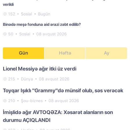
verildi
152
Sosial
Bugün
Binədə meşə fonduna aid ərazi zəbt edilib?
50
Sosial
08 avqust 2026
Gün
Həftə
Ay
Lionel Messiyə ağır itki üz verdi
215
Dünya
08 avqust 2026
Toyqar Işıklı "Grammy"də münsif olub, səs verəcək
210
Şou-biznes
08 avqust 2026
İmişlidə ağır AVTOQƏZA: Xəsarət alanların son
durumu AÇIQLANDI