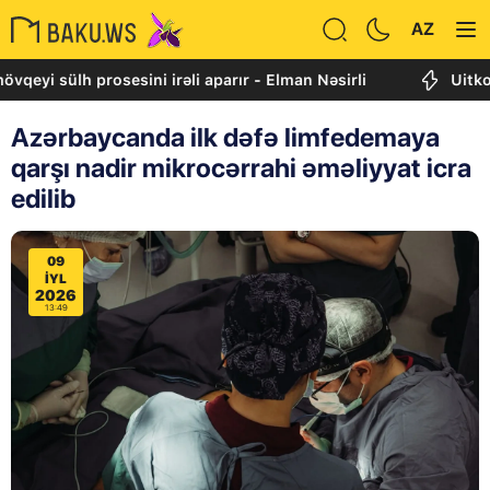
AZ
sülh prosesini irəli aparır - Elman Nəsirli
Uitkoff: Cən
Azərbaycanda ilk dəfə limfedemaya
qarşı nadir mikrocərrahi əməliyyat icra
edilib
09
IYL
2026
13:49