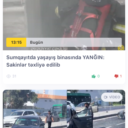
13:15
Bugün
Sumqayıtda yaşayış binasında YANĞIN:
Sakinlər təxliyə edilib
31
0
1
VIDEO