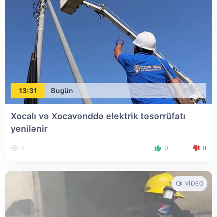
13:31
Bugün
Xocalı və Xocavənddə elektrik təsərrüfatı
yenilənir
7
0
0
VIDEO