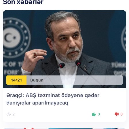
Son xəbərlər
14:21
Bugün
Əraqçi: ABŞ təzminat ödəyənə qədər
danışıqlar aparılmayacaq
2
0
0