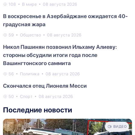
108
В мире
08 августа 2026
В воскресенье в Азербайджане ожидается 40-
градусная жара
59
Общество
08 августа 2026
Никол Пашинян позвонил Ильхаму Алиеву:
стороны обсудили итоги года после
Вашингтонского саммита
56
Политика
08 августа 2026
Скончался отец Лионеля Месси
50
Спорт
08 августа 2026
Последние новости
ВИДЕО