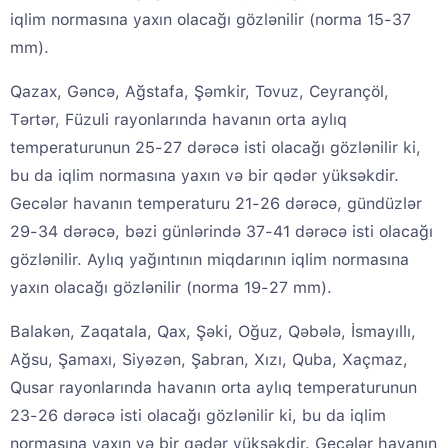
iqlim normasına yaxın olacağı gözlənilir (norma 15-37
mm).
Qazax, Gəncə, Ağstafa, Şəmkir, Tovuz, Ceyrançöl,
Tərtər, Füzuli rayonlarında havanın orta aylıq
temperaturunun 25-27 dərəcə isti olacağı gözlənilir ki,
bu da iqlim normasına yaxın və bir qədər yüksəkdir.
Gecələr havanın temperaturu 21-26 dərəcə, gündüzlər
29-34 dərəcə, bəzi günlərində 37-41 dərəcə isti olacağı
gözlənilir. Aylıq yağıntının miqdarının iqlim normasına
yaxın olacağı gözlənilir (norma 19-27 mm).
Balakən, Zaqatala, Qax, Şəki, Oğuz, Qəbələ, İsmayıllı,
Ağsu, Şamaxı, Siyəzən, Şabran, Xızı, Quba, Xaçmaz,
Qusar rayonlarında havanın orta aylıq temperaturunun
23-26 dərəcə isti olacağı gözlənilir ki, bu da iqlim
normasına yaxın və bir qədər yüksəkdir. Gecələr havanın