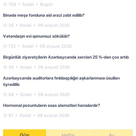
109
Sosial
Bugün
Binədə meşə fonduna aid ərazi zəbt edilib?
28
Sosial
08 avqust 2026
Vətəndaşın evi qanunsuz sökülüb?
123
Sosial
08 avqust 2026
Birgünlük ziyarətçilərin Azərbaycanda xərcləri 25 %-dən çox artıb
45
Sosial
08 avqust 2026
Azərbaycanda auditorlara fırıldaqçılığın aşkarlanması üsulları
öyrədilib
68
Sosial
08 avqust 2026
Hormonal pozuntuların əsas əlamətləri hansılardır?
81
Sosial
08 avqust 2026
Gün
Həftə
Ay