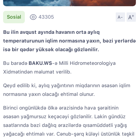
+
A
Sosial
43305
A-
Bu ilin avqust ayında havanın orta aylıq
temperaturunun iqlim normasına yaxın, bəzi yerlərdə
isə bir qədər yüksək olacağı gözlənilir.
Bu barədə
BAKU.WS
-ə Milli Hidrometeorologiya
Xidmətindən məlumat verilib.
Qeyd edilib ki, aylıq yağıntının miqdarının əsasən iqlim
normasına yaxın olacağı ehtimal olunur.
Birinci ongünlükdə ölkə ərazisində hava şəraitinin
əsasən yağmursuz keçəcəyi gözlənilir. Lakin gündüz
saatlarında bəzi dağlıq ərazilərdə qısamüddətli yağış
yağacağı ehtimalı var. Cənub-şərq küləyi üstünlük təşkil