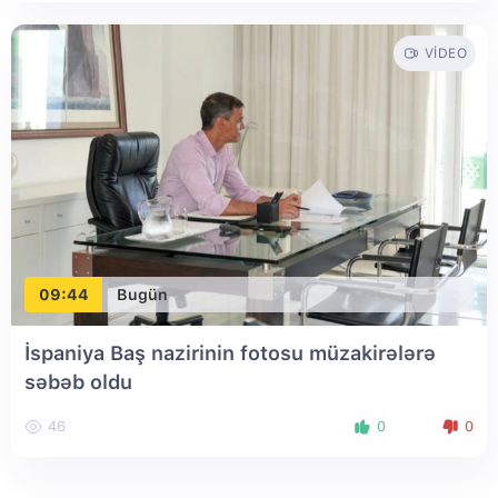
VIDEO
09:44
Bugün
İspaniya Baş nazirinin fotosu müzakirələrə
səbəb oldu
46
0
0