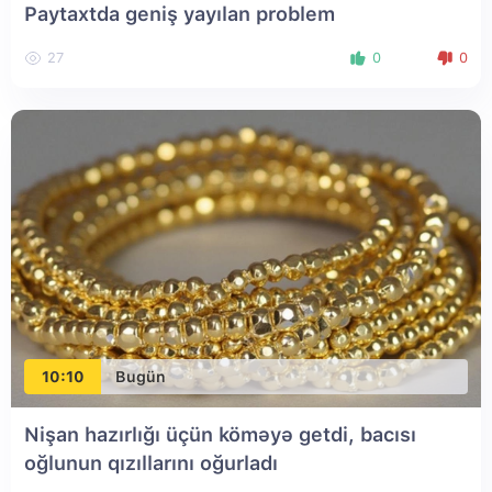
Paytaxtda geniş yayılan problem
27
0
0
10:10
Bugün
Nişan hazırlığı üçün köməyə getdi, bacısı
oğlunun qızıllarını oğurladı