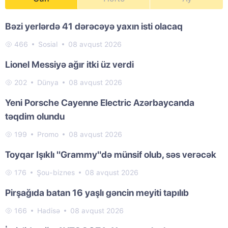
Bəzi yerlərdə 41 dərəcəyə yaxın isti olacaq
466
Sosial
08 avqust 2026
Lionel Messiyə ağır itki üz verdi
202
Dünya
08 avqust 2026
Yeni Porsche Cayenne Electric Azərbaycanda
təqdim olundu
199
Promo
08 avqust 2026
Toyqar Işıklı "Grammy"də münsif olub, səs verəcək
176
Şou-biznes
08 avqust 2026
Pirşağıda batan 16 yaşlı gəncin meyiti tapılıb
166
Hadisə
08 avqust 2026