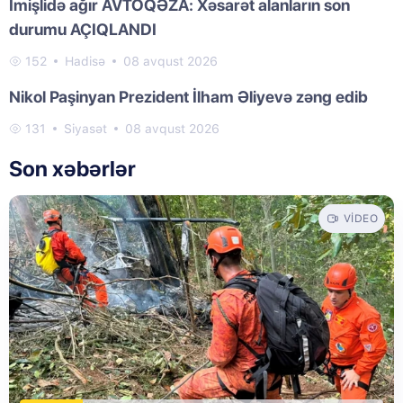
İmişlidə ağır AVTOQƏZA: Xəsarət alanların son
durumu AÇIQLANDI
152
Hadisə
08 avqust 2026
Nikol Paşinyan Prezident İlham Əliyevə zəng edib
131
Siyasət
08 avqust 2026
Son xəbərlər
VIDEO