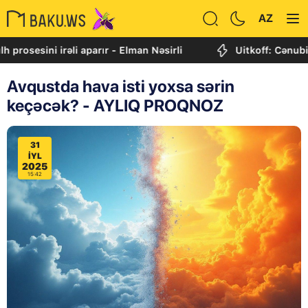
AZ
ni irəli aparır - Elman Nəsirli
Uitkoff: Cənubi Qafqaz 
Avqustda hava isti yoxsa sərin
keçəcək? - AYLIQ PROQNOZ
31
IYL
2025
15:42