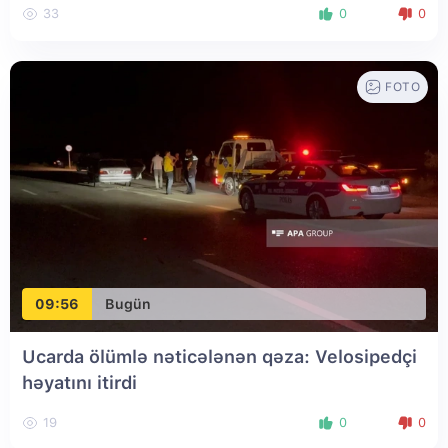
33
0
0
FOTO
09:56
Bugün
Ucarda ölümlə nəticələnən qəza: Velosipedçi
həyatını itirdi
19
0
0