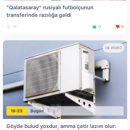
"Qalatasaray" rusiyalı futbolçunun
transferində razılığa gəldi
18
0
0
VIDEO
10:23
Bugün
Göydə bulud yoxdur, amma çətir lazım olur: