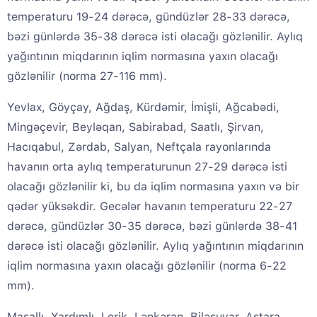
temperaturu 19-24 dərəcə, gündüzlər 28-33 dərəcə,
bəzi günlərdə 35-38 dərəcə isti olacağı gözlənilir. Aylıq
yağıntının miqdarının iqlim normasına yaxın olacağı
gözlənilir (norma 27-116 mm).
Yevlax, Göyçay, Ağdaş, Kürdəmir, İmişli, Ağcabədi,
Mingəçevir, Beyləqan, Sabirabad, Saatlı, Şirvan,
Hacıqabul, Zərdab, Salyan, Neftçala rayonlarında
havanın orta aylıq temperaturunun 27-29 dərəcə isti
olacağı gözlənilir ki, bu da iqlim normasına yaxın və bir
qədər yüksəkdir. Gecələr havanın temperaturu 22-27
dərəcə, gündüzlər 30-35 dərəcə, bəzi günlərdə 38-41
dərəcə isti olacağı gözlənilir. Aylıq yağıntının miqdarının
iqlim normasına yaxın olacağı gözlənilir (norma 6-22
mm).
Masallı, Yardımlı, Lerik, Lənkəran, Biləsuvar, Astara,