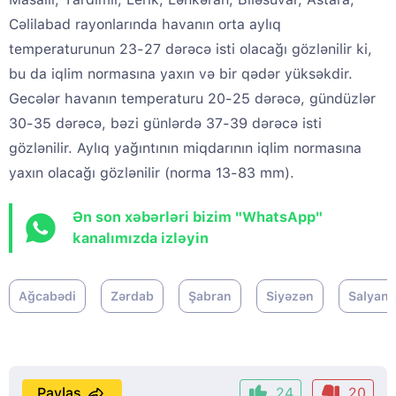
Cəlilabad rayonlarında havanın orta aylıq
temperaturunun 23-27 dərəcə isti olacağı gözlənilir ki,
bu da iqlim normasına yaxın və bir qədər yüksəkdir.
Gecələr havanın temperaturu 20-25 dərəcə, gündüzlər
30-35 dərəcə, bəzi günlərdə 37-39 dərəcə isti
gözlənilir. Aylıq yağıntının miqdarının iqlim normasına
yaxın olacağı gözlənilir (norma 13-83 mm).
Ən son xəbərləri bizim "WhatsApp"
kanalımızda izləyin
Ağcabədi
Zərdab
Şabran
Siyəzən
Salyan
Paylaş
24
20