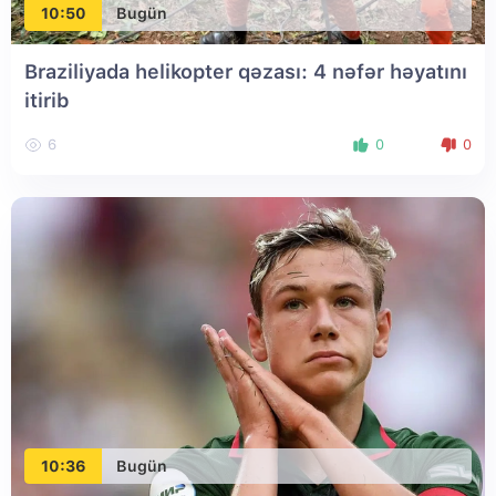
10:50
Bugün
Braziliyada helikopter qəzası: 4 nəfər həyatını
itirib
6
0
0
10:36
Bugün