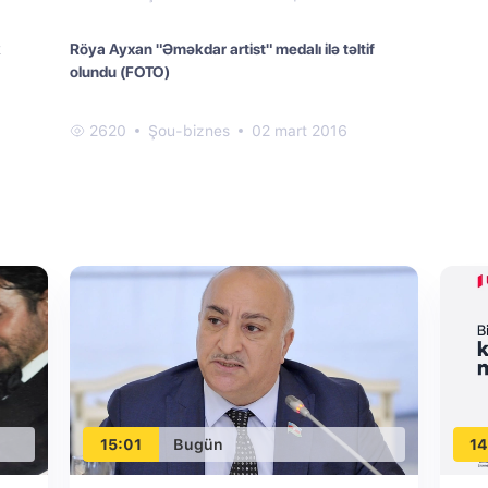
k
Röya Ayxan "Əməkdar artist" medalı ilə təltif
olundu (FOTO)
2620
Şou-biznes
02 mart 2016
15:01
Bugün
14