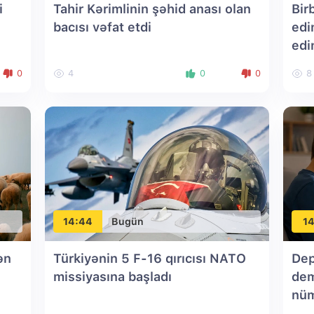
i
Tahir Kərimlinin şəhid anası olan
Birb
bacısı vəfat etdi
edi
edi
0
4
0
0
8
14:44
Bugün
14
ən
Türkiyənin 5 F-16 qırıcısı NATO
Dep
missiyasına başladı
dem
nüm