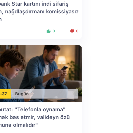
ank Star kartını indi sifariş
n, nağdlaşdırmanı komissiyasız
n
0
0
:37
Bugün
utat: "Telefonla oynama"
ək bəs etmir, valideyn özü
unə olmalıdır"