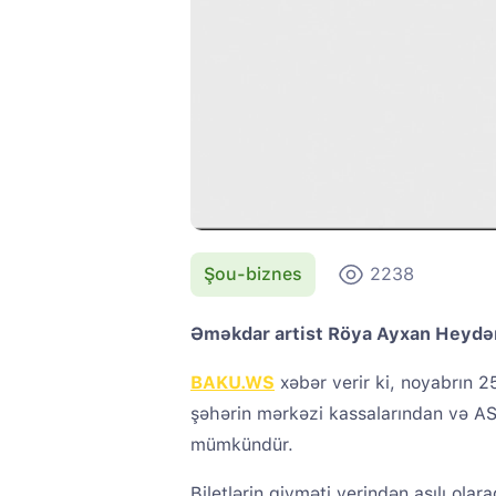
Şou-biznes
2238
Əməkdar artist Röya Ayxan Heydər
BAKU.WS
xəbər verir ki, noyabrın 2
şəhərin mərkəzi kassalarından və A
mümkündür.
Biletlərin qiyməti yerindən asılı ola