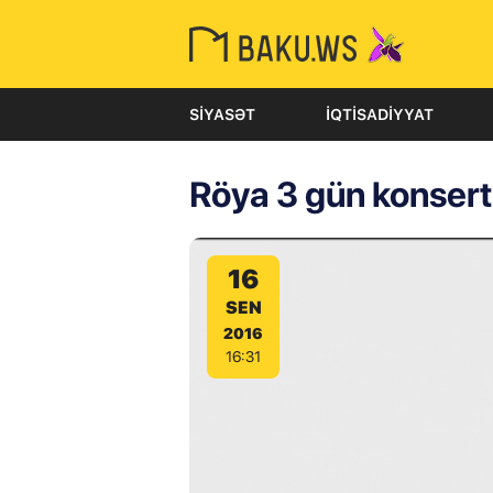
SIYASƏT
İQTISADIYYAT
Röya 3 gün konsert
16
SEN
2016
16:31