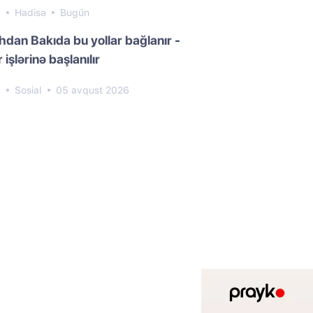
8
Hadisə
Bugün
dan Bakıda bu yollar bağlanır -
 işlərinə başlanılır
3
Sosial
05 avqust 2026