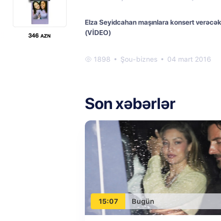
Elza Seyidcahan maşınlara konsert verəcə
(VİDEO)
1898
Şou-biznes
04 mart 2016
Son xəbərlər
15:07
Bugün