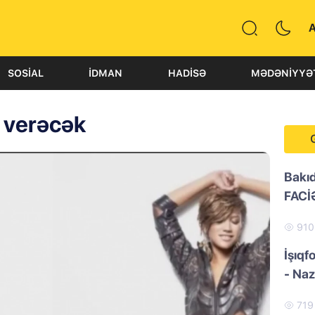
SOSIAL
İDMAN
HADISƏ
MƏDƏNIYYƏ
 verəcək
Bakı
FACİ
91
İşıqf
- Naz
71