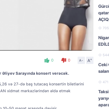
Gürc
qatar
AÇI
70
Nigar
EDİL
54
+
A
0
0
A-
Ceki 
salam
 Əliyev Sarayında konsert verəcək.
47
5,26 və 27-də baş tutacaq konsertin biletlərini
SAN xidmət mərkəzlərindən əldə etmək
Taksi
yarıy
apar
raq 10-50 manat arasında dəyişir.