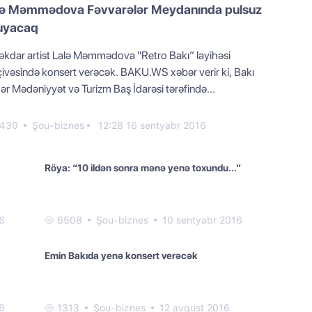
lə Məmmədova Fəvvarələr Meydanında pulsuz
uyacaq
kdar artist Lalə Məmmədova "Retro Bakı” layihəsi
sində konsert verəcək. BAKU.WS xəbər verir ki, Bakı
ər Mədəniyyət və Turizm Baş İdarəsi tərəfində...
430
Şou-biznes
12:28 16 sentyabr 2016
Röya: “10 ildən sonra mənə yenə toxundu...”
6
6508
Şou-biznes
10 sentyabr 2016
Emin Bakıda yenə konsert verəcək
6
1313
Şou-biznes
12 avqust 2016