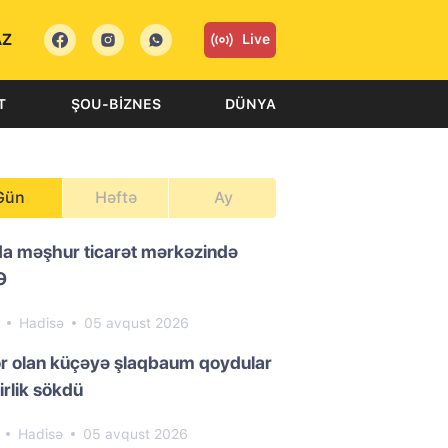
AZ
Live
T
ŞOU-BIZNES
DÜNYA
Gün
Həftə
Ay
da məşhur ticarət mərkəzində
Ə
0
Hadisə
05 avqust 2026
or olan küçəyə şlaqbaum qoydular
irlik sökdü
9
Hadisə
05 avqust 2026