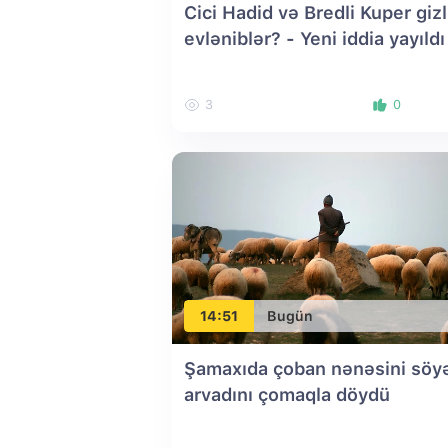
Cici Hadid və Bredli Kuper gizl
evləniblər? - Yeni iddia yayıldı
3
0
14:51
Bugün
Şamaxıda çoban nənəsini söy
arvadını çomaqla döydü