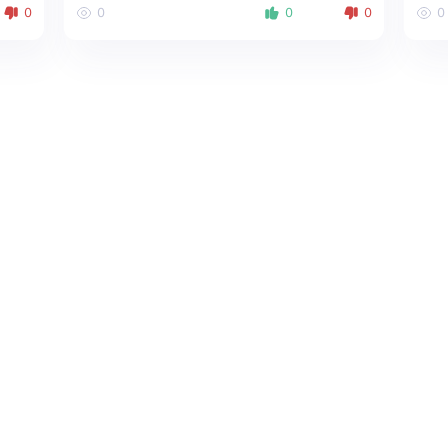
0
0
0
0
0
Haqqımızda
Sosial media:
Live