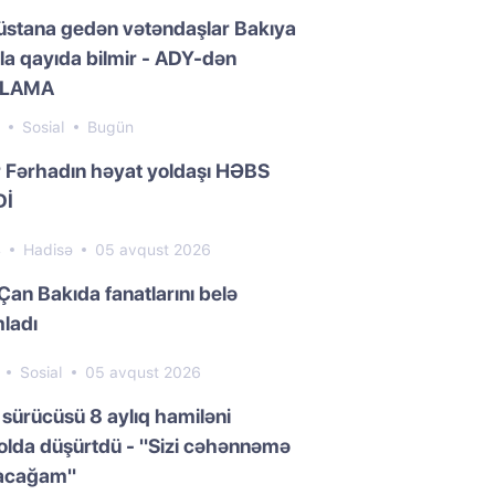
üstana gedən vətəndaşlar Bakıya
la qayıda bilmir - ADY-dən
QLAMA
5
Sosial
Bugün
 Fərhadın həyat yoldaşı HƏBS
Dİ
4
Hadisə
05 avqust 2026
Çan Bakıda fanatlarını belə
ladı
1
Sosial
05 avqust 2026
 sürücüsü 8 aylıq hamiləni
olda düşürtdü - "Sizi cəhənnəmə
acağam"