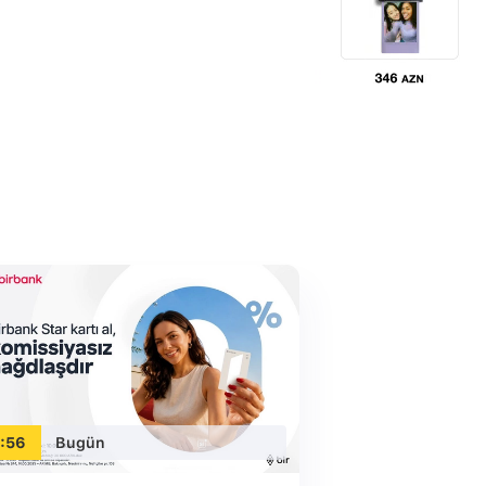
:56
Bugün