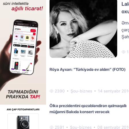
La
ox
Əmə
çərçivə
Şəh
1
Röya Ayxan: “Türkiyədə ev aldım” (FOTO)
2390
Şou-biznes
14 sentyabr 201
Ölkə prezidentini qəzəbləndirən qalmaqallı
müğənni Bakıda konsert verəcək
2591
Şou-biznes
08 sentyabr 201