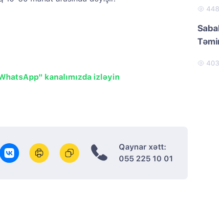
44
Sabah
Təmir
40
"WhatsApp" kanalımızda izləyin
Qaynar xətt:
055 225 10 01