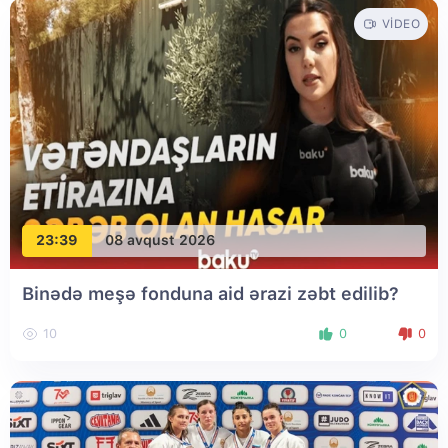
VIDEO
23:39
08 avqust 2026
Binədə meşə fonduna aid ərazi zəbt edilib?
10
0
0