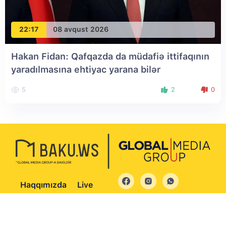
22:17
08 avqust 2026
Hakan Fidan: Qafqazda da müdafiə ittifaqının
yaradılmasına ehtiyac yarana bilər
5
2
0
Haqqımızda
Live
© 2004 - 2026 Bütün hüquqlar qorunur