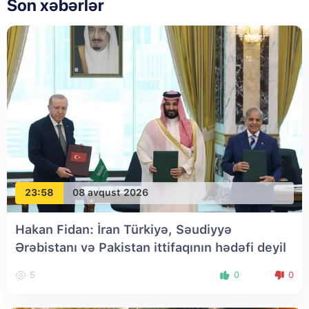
Son xəbərlər
23:58
08 avqust 2026
Hakan Fidan: İran Türkiyə, Səudiyyə
Ərəbistanı və Pakistan ittifaqının hədəfi deyil
5
0
0