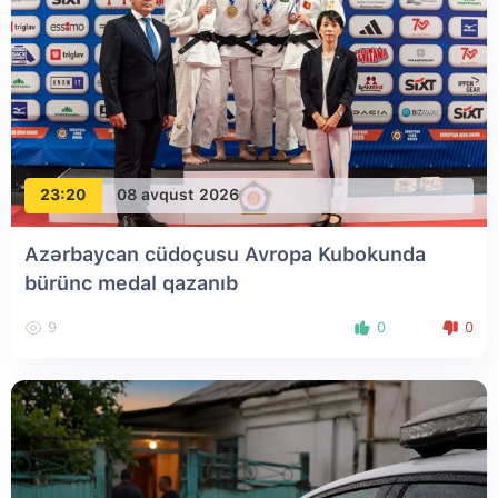
23:20
08 avqust 2026
Azərbaycan cüdoçusu Avropa Kubokunda
bürünc medal qazanıb
9
0
0