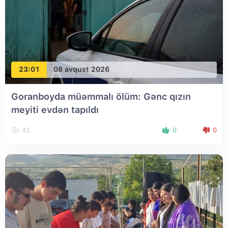
23:01
08 avqust 2026
Goranboyda müəmmalı ölüm: Gənc qızın
meyiti evdən tapıldı
42
0
0