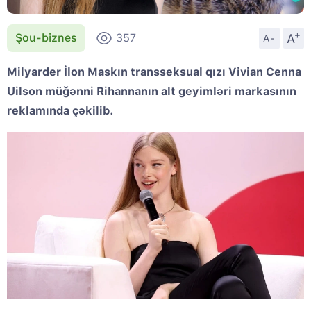
+
A
Şou-biznes
357
A-
Milyarder İlon Maskın transseksual qızı Vivian Cenna
Uilson müğənni Rihannanın alt geyimləri markasının
reklamında çəkilib.