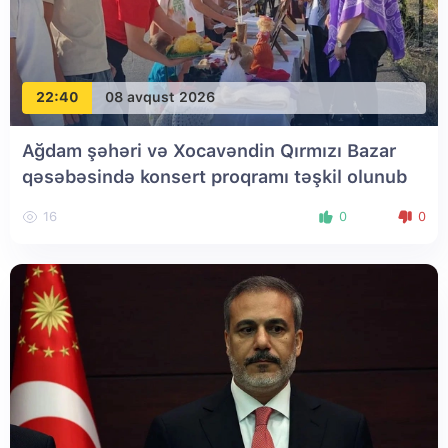
22:40
08 avqust 2026
Ağdam şəhəri və Xocavəndin Qırmızı Bazar
qəsəbəsində konsert proqramı təşkil olunub
16
0
0