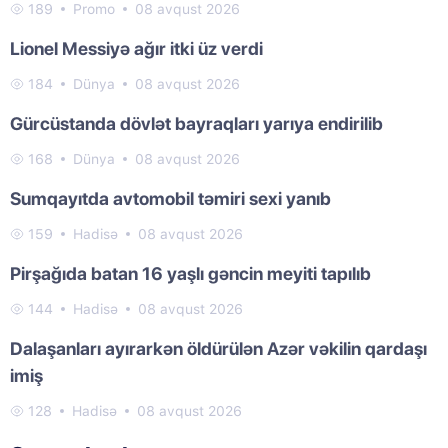
189
Promo
08 avqust 2026
Lionel Messiyə ağır itki üz verdi
184
Dünya
08 avqust 2026
Gürcüstanda dövlət bayraqları yarıya endirilib
168
Dünya
08 avqust 2026
Sumqayıtda avtomobil təmiri sexi yanıb
159
Hadisə
08 avqust 2026
Pirşağıda batan 16 yaşlı gəncin meyiti tapılıb
144
Hadisə
08 avqust 2026
Dalaşanları ayırarkən öldürülən Azər vəkilin qardaşı
imiş
128
Hadisə
08 avqust 2026