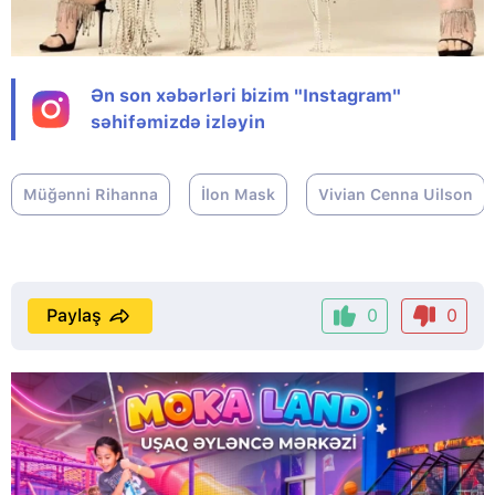
Ən son xəbərləri bizim "Instagram"
səhifəmizdə izləyin
Müğənni Rihanna
İlon Mask
Vivian Cenna Uilson
Paylaş
0
0