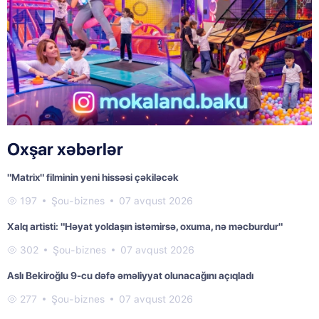
Oxşar xəbərlər
"Matrix" filminin yeni hissəsi çəkiləcək
197
Şou-biznes
07 avqust 2026
Xalq artisti: "Həyat yoldaşın istəmirsə, oxuma, nə məcburdur"
302
Şou-biznes
07 avqust 2026
Aslı Bekiroğlu 9-cu dəfə əməliyyat olunacağını açıqladı
277
Şou-biznes
07 avqust 2026