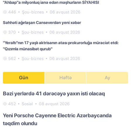
"Ahbap"a milyonluq ianə edən məşhurların SİYAHISI
446
Şou-biznes
06 avqust 2026
Səhhəti ağırlaşan Canseverdən yeni xəbər
370
Şou-biznes
06 avqust 2026
"Yeraltı"nın 17 yaşlı aktrisanın atası prokurorluğa müraciət etdi:
"Qızımla münasibət qurub"
562
Şou-biznes
06 avqust 2026
Gün
Həftə
Ay
Bəzi yerlərdə 41 dərəcəyə yaxın isti olacaq
452
Sosial
08 avqust 2026
Yeni Porsche Cayenne Electric Azərbaycanda
təqdim olundu