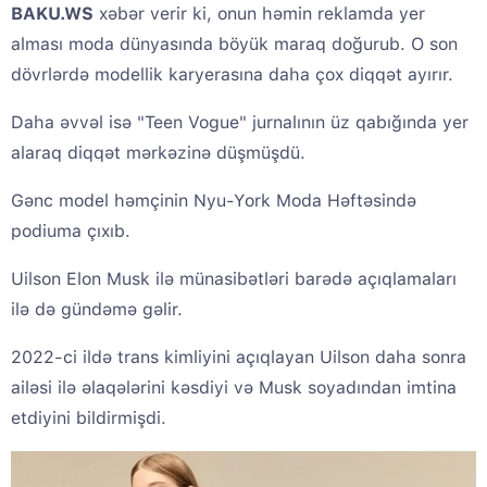
BAKU.WS
xəbər verir ki, onun həmin reklamda yer
alması moda dünyasında böyük maraq doğurub. O son
dövrlərdə modellik karyerasına daha çox diqqət ayırır.
Daha əvvəl isə "Teen Vogue" jurnalının üz qabığında yer
alaraq diqqət mərkəzinə düşmüşdü.
Gənc model həmçinin Nyu-York Moda Həftəsində
podiuma çıxıb.
Uilson Elon Musk ilə münasibətləri barədə açıqlamaları
ilə də gündəmə gəlir.
2022-ci ildə trans kimliyini açıqlayan Uilson daha sonra
ailəsi ilə əlaqələrini kəsdiyi və Musk soyadından imtina
etdiyini bildirmişdi.