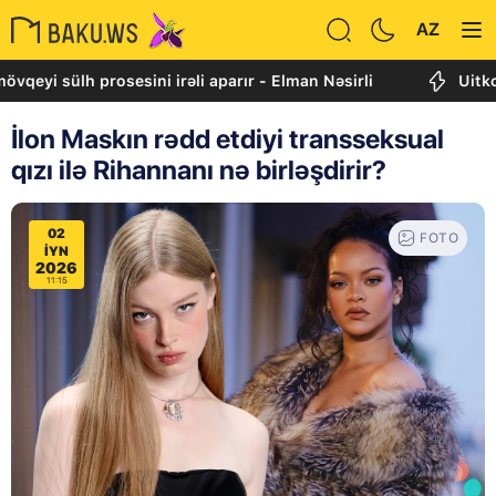
AZ
lh prosesini irəli aparır - Elman Nəsirli
Uitkoff: Cənu
İlon Maskın rədd etdiyi transseksual
qızı ilə Rihannanı nə birləşdirir?
02
FOTO
IYN
2026
11:15