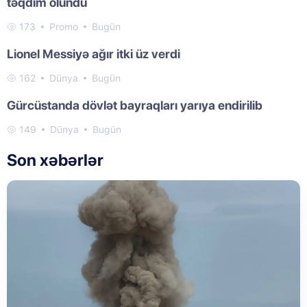
təqdim olundu
173
Promo
Bugün
Lionel Messiyə ağır itki üz verdi
162
Dünya
Bugün
Gürcüstanda dövlət bayraqları yarıya endirilib
149
Dünya
Bugün
Son xəbərlər