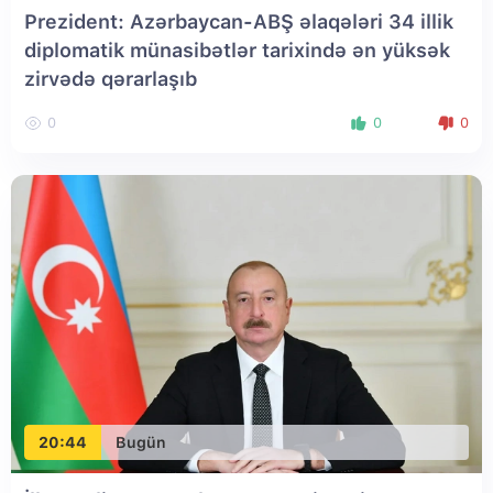
Prezident: Azərbaycan-ABŞ əlaqələri 34 illik
diplomatik münasibətlər tarixində ən yüksək
zirvədə qərarlaşıb
0
0
0
20:44
Bugün