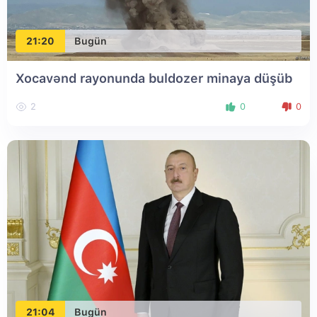
21:20
Bugün
Xocavənd rayonunda buldozer minaya düşüb
2
0
0
21:04
Bugün