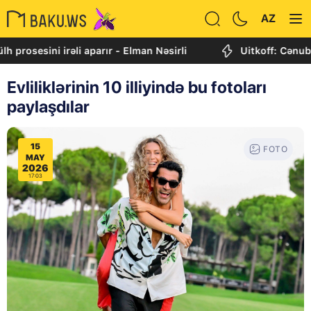
AZ
sesini irəli aparır - Elman Nəsirli
Uitkoff: Cənubi Qafq
Evliliklərinin 10 illiyində bu fotoları
paylaşdılar
15
FOTO
MAY
2026
17:03