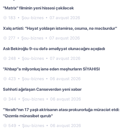
"Matrix" filminin yeni hissəsi çəkiləcək
183
Şou-biznes
07 avqust 2026
Xalq artisti: "Həyat yoldaşın istəmirsə, oxuma, nə məcburdur"
277
Şou-biznes
07 avqust 2026
Aslı Bekiroğlu 9-cu dəfə əməliyyat olunacağını açıqladı
248
Şou-biznes
07 avqust 2026
"Ahbap"a milyonluq ianə edən məşhurların SİYAHISI
423
Şou-biznes
06 avqust 2026
Səhhəti ağırlaşan Canseverdən yeni xəbər
344
Şou-biznes
06 avqust 2026
"Yeraltı"nın 17 yaşlı aktrisanın atası prokurorluğa müraciət etdi:
"Qızımla münasibət qurub"
549
Şou-biznes
06 avqust 2026