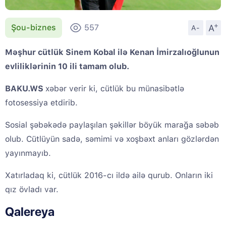
+
A
Şou-biznes
557
A-
Məşhur cütlük Sinem Kobal ilə Kenan İmirzalıoğlunun
evliliklərinin 10 ili tamam olub.
BAKU.WS
xəbər verir ki, cütlük bu münasibətlə
fotosessiya etdirib.
Sosial şəbəkədə paylaşılan şəkillər böyük marağa səbəb
olub. Cütlüyün sadə, səmimi və xoşbəxt anları gözlərdən
yayınmayıb.
Xatırladaq ki, cütlük 2016-cı ildə ailə qurub. Onların iki
qız övladı var.
Qalereya