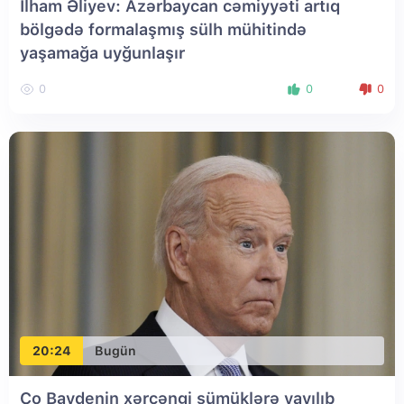
İlham Əliyev: Azərbaycan cəmiyyəti artıq
bölgədə formalaşmış sülh mühitində
yaşamağa uyğunlaşır
0
0
0
20:24
Bugün
Co Baydenin xərçəngi sümüklərə yayılıb