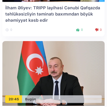
İlham Əliyev: TRIPP layihəsi Cənubi Qafqazda
təhlükəsizliyin təminatı baxımından böyük
əhəmiyyət kəsb edir
0
0
0
20:45
Bugün