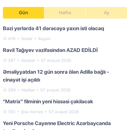
Gün
Həftə
Ay
Bəzi yerlərdə 41 dərəcəyə yaxın isti olacaq
418
Sosial
Bugün
Ravil Tağıyev vəzifəsindən AZAD EDİLDİ
297
Siyasət
07 avqust 2026
Əməliyyatdan 12 gün sonra ölən Adillə bağlı -
cinayət işi açıldı
289
Hadisə
07 avqust 2026
"Matrix" filminin yeni hissəsi çəkiləcək
183
Şou-biznes
07 avqust 2026
Yeni Porsche Cayenne Electric Azərbaycanda