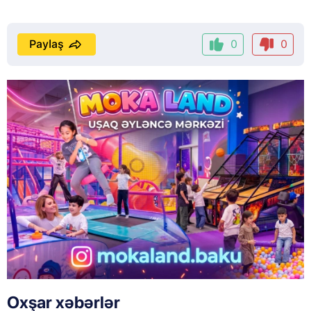
Paylaş
0
0
Oxşar xəbərlər