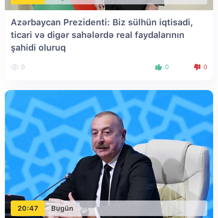
Azərbaycan Prezidenti: Biz sülhün iqtisadi,
ticari və digər sahələrdə real faydalarının
şahidi oluruq
0
0
0
20:47
Bugün