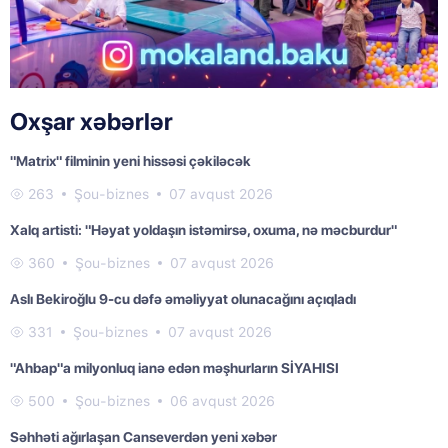
Oxşar xəbərlər
"Matrix" filminin yeni hissəsi çəkiləcək
263
Şou-biznes
07 avqust 2026
Xalq artisti: "Həyat yoldaşın istəmirsə, oxuma, nə məcburdur"
360
Şou-biznes
07 avqust 2026
Aslı Bekiroğlu 9-cu dəfə əməliyyat olunacağını açıqladı
331
Şou-biznes
07 avqust 2026
"Ahbap"a milyonluq ianə edən məşhurların SİYAHISI
500
Şou-biznes
06 avqust 2026
Səhhəti ağırlaşan Canseverdən yeni xəbər