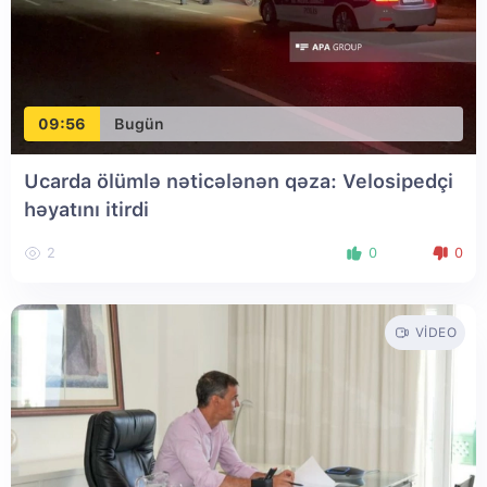
09:56
Bugün
Ucarda ölümlə nəticələnən qəza: Velosipedçi
həyatını itirdi
2
0
0
VIDEO