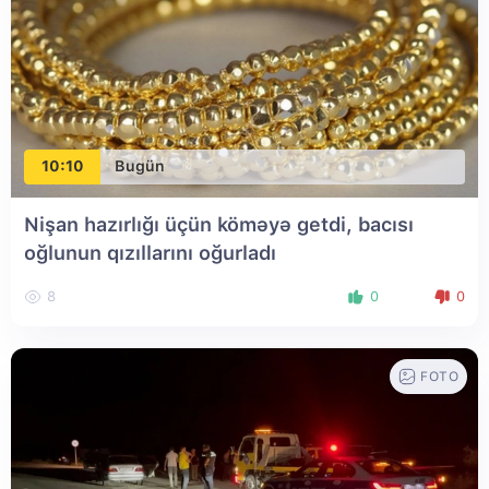
10:10
Bugün
Nişan hazırlığı üçün köməyə getdi, bacısı
oğlunun qızıllarını oğurladı
8
0
0
FOTO