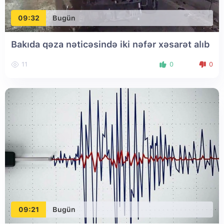
09:32
Bugün
Bakıda qəza nəticəsində iki nəfər xəsarət alıb
11
0
0
09:21
Bugün