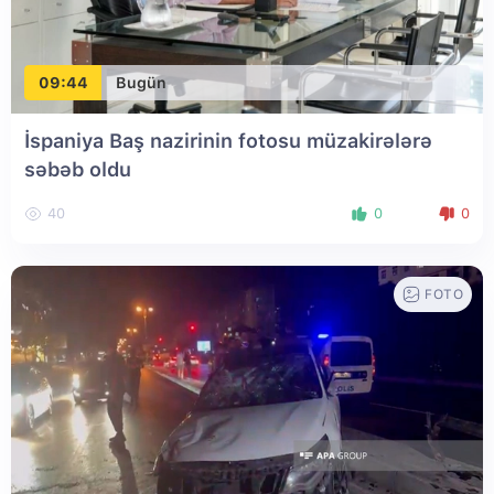
09:44
Bugün
İspaniya Baş nazirinin fotosu müzakirələrə
səbəb oldu
40
0
0
FOTO