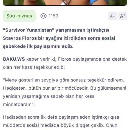
+
A
Şou-biznes
1159
A-
"Survivor Yunanistan" yarışmasının iştirakçısı
Stavros Floros bir ayağını itirdikdən sonra sosial
şəbəkədə ilk paylaşımını edib.
BAKU.WS
xəbər verir ki, Floros paylaşımında ona dəstək
olan hər kəsə təşəkkür edib:
"Mənə göstərilən sevgiyə görə sonsuz təşəkkür edirəm.
Həqiqətən, bütün bunlar bir möcüzədir. Bu gülümsəməni
yenidən yaşamağıma səbəb olan hər kəsə
minnətdaram".
Hadisədən sonra ilk dəfə paylaşım edən iştirakçı qısa
müddətdə sosial mediada böyük diqqət çəkib. Onun