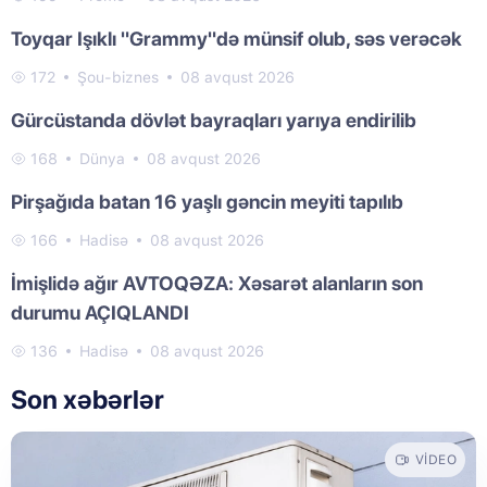
Toyqar Işıklı "Grammy"də münsif olub, səs verəcək
172
Şou-biznes
08 avqust 2026
Gürcüstanda dövlət bayraqları yarıya endirilib
168
Dünya
08 avqust 2026
Pirşağıda batan 16 yaşlı gəncin meyiti tapılıb
166
Hadisə
08 avqust 2026
İmişlidə ağır AVTOQƏZA: Xəsarət alanların son
durumu AÇIQLANDI
136
Hadisə
08 avqust 2026
Son xəbərlər
VIDEO