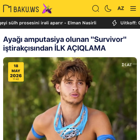
AZ
prosesini irəli aparır - Elman Nəsirli
Uitkoff: Cənubi 
Ayağı amputasiya olunan "Survivor"
iştirakçısından İLK AÇIQLAMA
18
MAY
2026
11:42