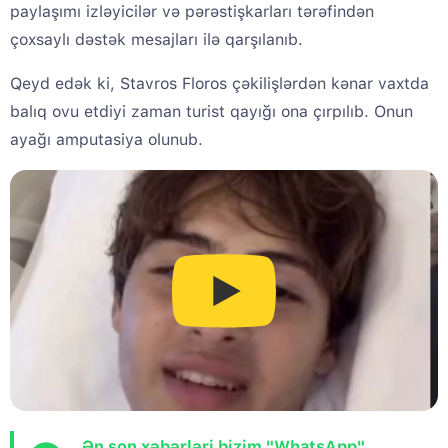
paylaşımı izləyicilər və pərəstişkarları tərəfindən
çoxsaylı dəstək mesajları ilə qarşılanıb.
Qeyd edək ki, Stavros Floros çəkilişlərdən kənar vaxtda
balıq ovu etdiyi zaman turist qayığı ona çırpılıb. Onun
ayağı amputasiya olunub.
Ən son xəbərləri bizim "WhatsApp"