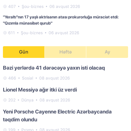
407
Şou-biznes
06 avqust 2026
"Yeraltı"nın 17 yaşlı aktrisanın atası prokurorluğa müraciət etdi:
"Qızımla münasibət qurub"
611
Şou-biznes
06 avqust 2026
Gün
Həftə
Ay
Bəzi yerlərdə 41 dərəcəyə yaxın isti olacaq
466
Sosial
08 avqust 2026
Lionel Messiyə ağır itki üz verdi
202
Dünya
08 avqust 2026
Yeni Porsche Cayenne Electric Azərbaycanda
təqdim olundu
199
Promo
08 avqust 2026