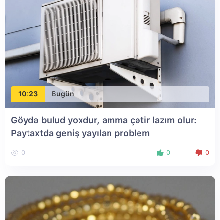
10:23
Bugün
Göydə bulud yoxdur, amma çətir lazım olur:
Paytaxtda geniş yayılan problem
0
0
0