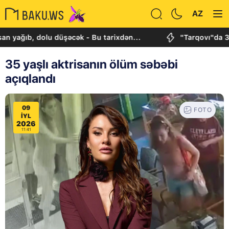
AZ
, dolu düşəcək - Bu tarixdən...
"Tarqovı"da 3 obyekt
35 yaşlı aktrisanın ölüm səbəbi
açıqlandı
09
FOTO
IYL
2026
11:41