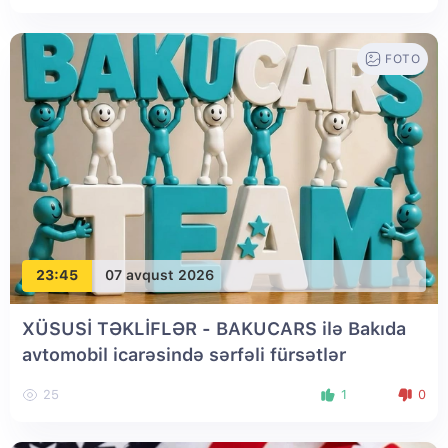
FOTO
23:45
07 avqust 2026
XÜSUSİ TƏKLİFLƏR - BAKUCARS ilə Bakıda
avtomobil icarəsində sərfəli fürsətlər
25
1
0