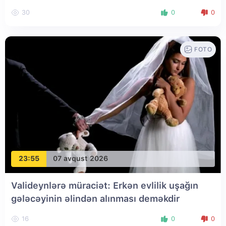
30
0
0
FOTO
23:55
07 avqust 2026
Valideynlərə müraciət: Erkən evlilik uşağın
gələcəyinin əlindən alınması deməkdir
16
0
0