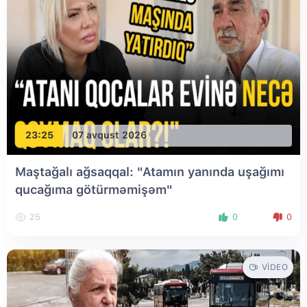
23:25
07 avqust 2026
Maştağalı ağsaqqal: "Atamın yanında uşağımı
qucağıma götürməmişəm"
25
0
0
VIDEO