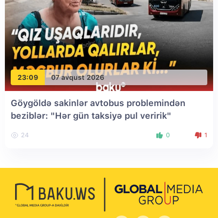
23:09
07 avqust 2026
Göygöldə sakinlər avtobus problemindən
beziblər: "Hər gün taksiyə pul veririk"
24
0
1