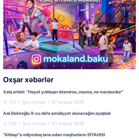
Oxşar xəbərlər
Xalq artisti: "Həyat yoldaşın istəmirsə, oxuma, nə məcburdur"
152
Şou-biznes
07 avqust 2026
Aslı Bekiroğlu 9-cu dəfə əməliyyat olunacağını açıqladı
130
Şou-biznes
07 avqust 2026
"Ahbap"a milyonluq ianə edən məşhurların SİYAHISI