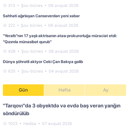
313
Şou-biznes
06 avqust 2026
Səhhəti ağırlaşan Canseverdən yeni xəbər
222
Şou-biznes
06 avqust 2026
"Yeraltı"nın 17 yaşlı aktrisanın atası prokurorluğa müraciət etdi:
"Qızımla münasibət qurub"
426
Şou-biznes
06 avqust 2026
Dünya şöhrətli aktyor Ceki Çan Bakıya gəlib
825
Şou-biznes
04 avqust 2026
Gün
Həftə
Ay
"Tarqovı"da 3 obyektdə və evdə baş verən yanğın
söndürülüb
1023
Hadisə
07 avqust 2026