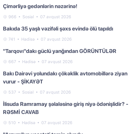
Çimərliyə gedənlərin nəzərinə!
966
Sosial
07 avqust 2026
Bakıda 35 yaşlı vəzifəli şəxs evində ölü tapıldı
741
Hadisə
07 avqust 2026
"Tarqovı"dakı güclü yanğından GÖRÜNTÜLƏR
667
Hadisə
07 avqust 2026
Bakı Dairəvi yolundakı çökəklik avtomobillərə ziyan
vurur - ŞİKAYƏT
537
Sosial
07 avqust 2026
İlisuda Ramramay şəlaləsinə giriş niyə ödənişlidir? -
RƏSMİ CAVAB
510
Hadisə
07 avqust 2026