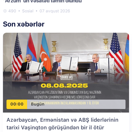
"Arzum"un vəsatəti təmin olundu
490
Sosial
07 avqust 2026
Son xəbərlər
00:00
Bugün
Azərbaycan, Ermənistan və ABŞ liderlərinin
tarixi Vaşinqton görüşündən bir il ötür