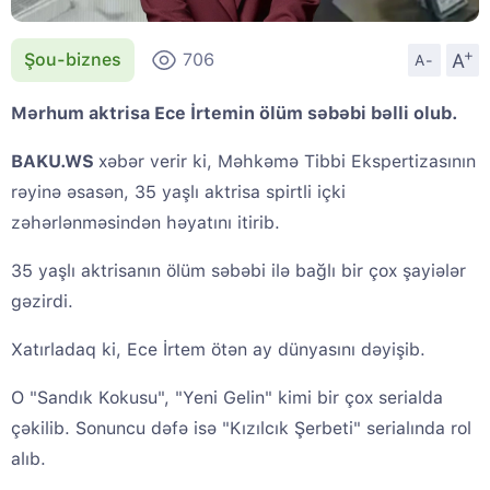
+
A
Şou-biznes
706
A-
Mərhum aktrisa Ece İrtemin ölüm səbəbi bəlli olub.
BAKU.WS
xəbər verir ki, Məhkəmə Tibbi Ekspertizasının
rəyinə əsasən, 35 yaşlı aktrisa spirtli içki
zəhərlənməsindən həyatını itirib.
35 yaşlı aktrisanın ölüm səbəbi ilə bağlı bir çox şayiələr
gəzirdi.
Xatırladaq ki, Ece İrtem ötən ay dünyasını dəyişib.
O "Sandık Kokusu", "Yeni Gelin" kimi bir çox serialda
çəkilib. Sonuncu dəfə isə "Kızılcık Şerbeti" serialında rol
alıb.