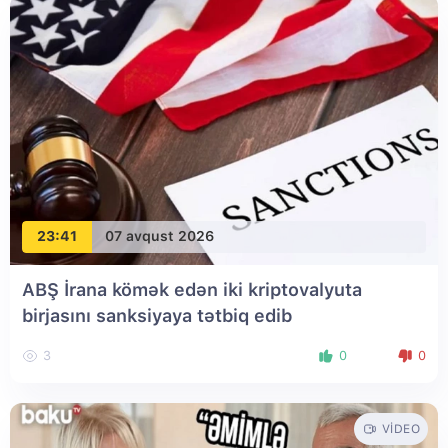
23:41
07 avqust 2026
ABŞ İrana kömək edən iki kriptovalyuta
birjasını sanksiyaya tətbiq edib
3
0
0
VIDEO