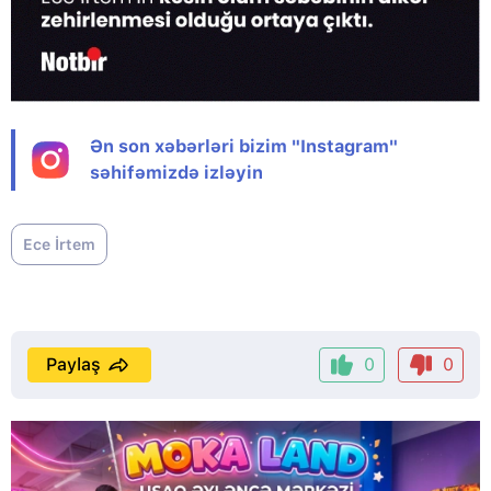
Ən son xəbərləri bizim "Instagram"
səhifəmizdə izləyin
Ece İrtem
Paylaş
0
0