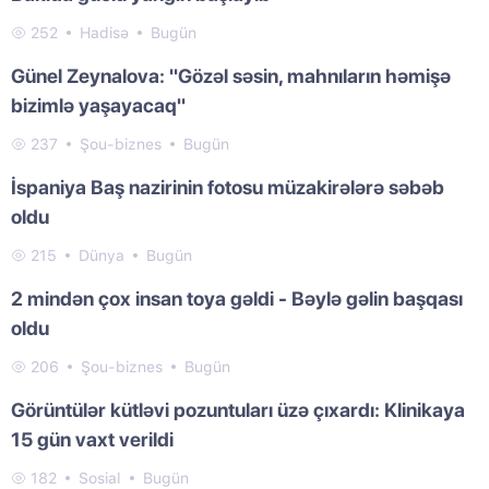
252
Hadisə
Bugün
Günel Zeynalova: "Gözəl səsin, mahnıların həmişə
bizimlə yaşayacaq"
237
Şou-biznes
Bugün
İspaniya Baş nazirinin fotosu müzakirələrə səbəb
oldu
215
Dünya
Bugün
2 mindən çox insan toya gəldi - Bəylə gəlin başqası
oldu
206
Şou-biznes
Bugün
Görüntülər kütləvi pozuntuları üzə çıxardı: Klinikaya
15 gün vaxt verildi
182
Sosial
Bugün