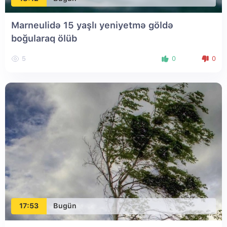
Marneulidə 15 yaşlı yeniyetmə göldə
boğularaq ölüb
5
0
0
17:53
Bugün