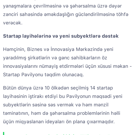
yanaşmalara çevrilməsinə və şəhərsalma üzrə dəyər
zənciri sahəsində əməkdaşlığın gücləndirilməsinə töhfə
verəcək.
Startap layihələrinə və yeni subyektlərə dəstək
Həmçinin, Biznes və İnnovasiya Mərkəzində yeni
yaradılmış şirkətlərin və gənc sahibkarların öz
innovasiyalarını nümayiş etdirmələri üçün xüsusi məkan -
Startap Pavilyonu təqdim olunacaq.
Bütün dünya üzrə 10 ölkədən seçilmiş 14 startap
layihəsinin iştirakı etdiyi bu Pavilyonun məqsədi yeni
subyektlərin səsinə səs vermək və həm mənzil
təminatının, həm də şəhərsalma problemlərinin həlli
üçün miqyaslanan ideyaları ön plana çıxarmaqdır.