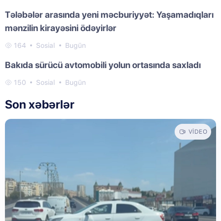
Tələbələr arasında yeni məcburiyyət: Yaşamadıqları
mənzilin kirayəsini ödəyirlər
164
Sosial
Bugün
Bakıda sürücü avtomobili yolun ortasında saxladı
150
Sosial
Bugün
Son xəbərlər
VIDEO