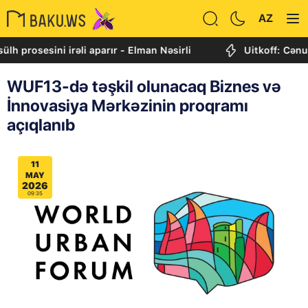
AZ
sesini irəli aparır - Elman Nəsirli
Uitkoff: Cənubi Qaf
WUF13-də təşkil olunacaq Biznes və
İnnovasiya Mərkəzinin proqramı
açıqlanıb
11
MAY
2026
09:35