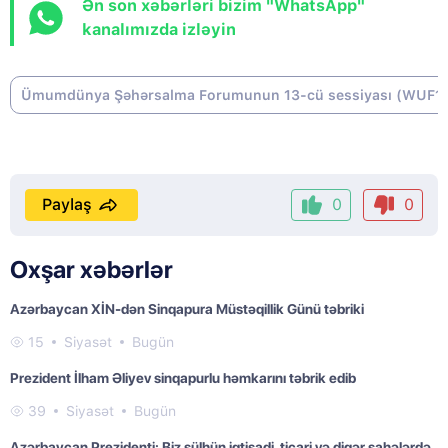
Ən son xəbərləri bizim "WhatsApp"
kanalımızda izləyin
Ümumdünya Şəhərsalma Forumunun 13-cü sessiyası (WUF1
Paylaş
0
0
Oxşar xəbərlər
Azərbaycan XİN-dən Sinqapura Müstəqillik Günü təbriki
15
Siyasət
Bugün
Prezident İlham Əliyev sinqapurlu həmkarını təbrik edib
39
Siyasət
Bugün
Azərbaycan Prezidenti: Biz sülhün iqtisadi, ticari və digər sahələrdə