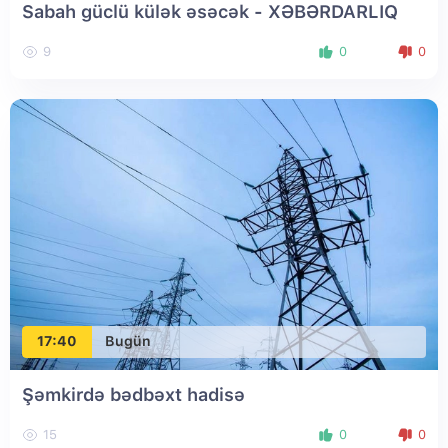
Sabah güclü külək əsəcək - XƏBƏRDARLIQ
9
0
0
17:40
Bugün
Şəmkirdə bədbəxt hadisə
15
0
0