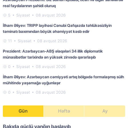
real faydalarının şahidi oluruq
5
Siyasət
08 avqust 2026
İlham Əliyev: TRIPP layihəsi Cənubi Qafqazda təhlükəsizliyin
təminatı baxımından böyük əhəmiyyət kəsb edir
11
Siyasət
08 avqust 2026
Prezident: Azərbaycan-ABŞ əlaqələri 34 illik diplomatik
münasibətlər tarixində ən yüksək zirvədə qərarlaşıb
0
Siyasət
08 avqust 2026
İlham Əliyev: Azərbaycan cəmiyyəti artıq bölgədə formalaşmış sülh
mühitində yaşamağa uyğunlaşır
0
Siyasət
08 avqust 2026
Gün
Həftə
Ay
Bakıda güclü yanğın başlayıb