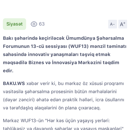
+
A
Siyasət
63
A-
Bakı şəhərində keçiriləcək Ümumdünya Şəhərsalma
Forumunun 13-cü sessiyası (WUF13) mənzil təminatı
sahəsində innovativ yanaşmaları təşviq etmək
məqsədilə Biznes və İnnovasiya Mərkəzini təqdim
edir.
BAKU.WS
xəbər verir ki, bu mərkəz öz xüsusi proqramı
vasitəsilə şəhərsalma prosesinin bütün mərhələlərini
(dəyər zənciri) əhatə edən praktik həlləri, icra üsullarını
və tərəfdaşlıq əlaqələrini ön plana çıxaracaq.
Mərkəz WUF13-ün "Hər kəs üçün yaşayış yerləri:
təhlükəsiz və dayanıqlı şəhərlər və yaşayış məskənləri"