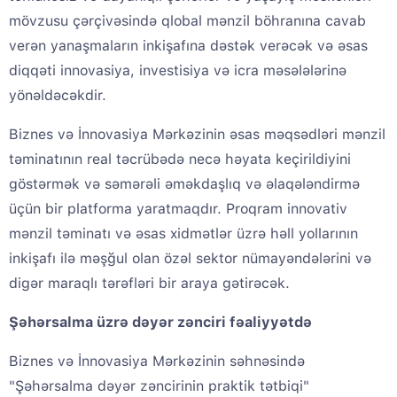
mövzusu çərçivəsində qlobal mənzil böhranına cavab
verən yanaşmaların inkişafına dəstək verəcək və əsas
diqqəti innovasiya, investisiya və icra məsələlərinə
yönəldəcəkdir.
Biznes və İnnovasiya Mərkəzinin əsas məqsədləri mənzil
təminatının real təcrübədə necə həyata keçirildiyini
göstərmək və səmərəli əməkdaşlıq və əlaqələndirmə
üçün bir platforma yaratmaqdır. Proqram innovativ
mənzil təminatı və əsas xidmətlər üzrə həll yollarının
inkişafı ilə məşğul olan özəl sektor nümayəndələrini və
digər maraqlı tərəfləri bir araya gətirəcək.
Şəhərsalma üzrə dəyər zənciri fəaliyyətdə
Biznes və İnnovasiya Mərkəzinin səhnəsində
"Şəhərsalma dəyər zəncirinin praktik tətbiqi"