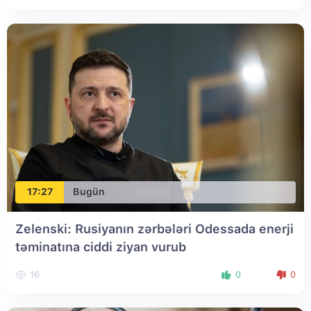
17:27
Bugün
Zelenski: Rusiyanın zərbələri Odessada enerji
təminatına ciddi ziyan vurub
16
0
0