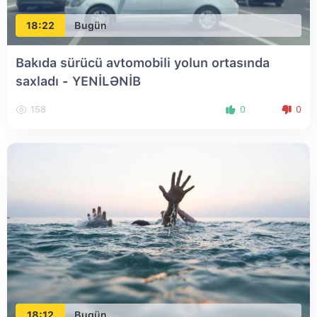
18:22
Bugün
Bakıda sürücü avtomobili yolun ortasında
saxladı
- YENİLƏNİB
158
0
0
18:12
Bugün