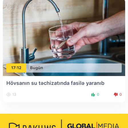
17:12
Bugün
Hövsanın su təchizatında fasilə yaranıb
13
0
0