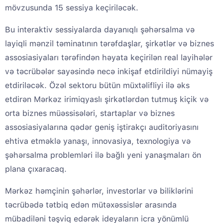
mövzusunda 15 sessiya keçiriləcək.
Bu interaktiv sessiyalarda dayanıqlı şəhərsalma və
layiqli mənzil təminatının tərəfdaşlar, şirkətlər və biznes
assosiasiyaları tərəfindən həyata keçirilən real layihələr
və təcrübələr sayəsində necə inkişaf etdirildiyi nümayiş
etdiriləcək. Özəl sektoru bütün müxtəlifliyi ilə əks
etdirən Mərkəz irimiqyaslı şirkətlərdən tutmuş kiçik və
orta biznes müəssisələri, startaplar və biznes
assosiasiyalarına qədər geniş iştirakçı auditoriyasını
ehtiva etməklə yanaşı, innovasiya, texnologiya və
şəhərsalma problemləri ilə bağlı yeni yanaşmaları ön
plana çıxaracaq.
Mərkəz həmçinin şəhərlər, investorlar və biliklərini
təcrübədə tətbiq edən mütəxəssislər arasında
mübadiləni təşviq edərək ideyaların icra yönümlü