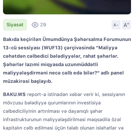
+
A
Siyasət
29
A-
Bakıda keçirilən Ümumdünya Şəhərsalma Forumunun
13-cü sessiyası (WUF13) çərçivəsində "Maliyyə
cəhətdən cəlbedici bələdiyyələr, rahat şəhərlər.
Şəhərlər lazımi miqyasda uzunmüddətli
maliyyələşdirməni necə cəlb edə bilər?" adlı panel
müzakirəsi başlayıb.
BAKU.WS
report-a istinadən xəbər verir ki, sessiyanın
mövzusu bələdiyyə qurumlarının investisiya
cəlbediciliyinin artırılması və dayanıqlı şəhər
infrastrukturunun maliyyələşdirilməsi məqsədilə özəl
kapitalın cəlb edilməsi üçün tələb olunan islahatlar və