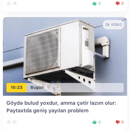
18
0
0
VIDEO
10:23
Bugün
Göydə bulud yoxdur, amma çətir lazım olur:
Paytaxtda geniş yayılan problem
31
0
0