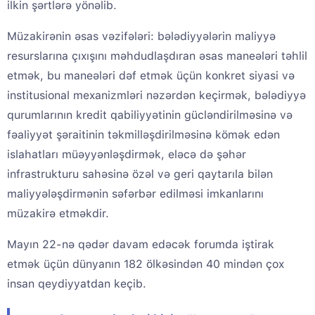
ilkin şərtlərə yönəlib.
Müzakirənin əsas vəzifələri: bələdiyyələrin maliyyə
resurslarına çıxışını məhdudlaşdıran əsas maneələri təhlil
etmək, bu maneələri dəf etmək üçün konkret siyasi və
institusional mexanizmləri nəzərdən keçirmək, bələdiyyə
qurumlarının kredit qabiliyyətinin gücləndirilməsinə və
fəaliyyət şəraitinin təkmilləşdirilməsinə kömək edən
islahatları müəyyənləşdirmək, eləcə də şəhər
infrastrukturu sahəsinə özəl və geri qaytarıla bilən
maliyyələşdirmənin səfərbər edilməsi imkanlarını
müzakirə etməkdir.
Mayın 22-nə qədər davam edəcək forumda iştirak
etmək üçün dünyanın 182 ölkəsindən 40 mindən çox
insan qeydiyyatdan keçib.