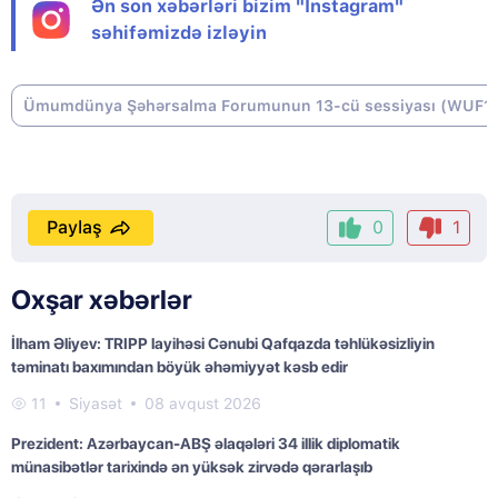
Ən son xəbərləri bizim "Instagram"
səhifəmizdə izləyin
Ümumdünya Şəhərsalma Forumunun 13-cü sessiyası (WUF1
Paylaş
0
1
Oxşar xəbərlər
İlham Əliyev: TRIPP layihəsi Cənubi Qafqazda təhlükəsizliyin
təminatı baxımından böyük əhəmiyyət kəsb edir
11
Siyasət
08 avqust 2026
Prezident: Azərbaycan-ABŞ əlaqələri 34 illik diplomatik
münasibətlər tarixində ən yüksək zirvədə qərarlaşıb