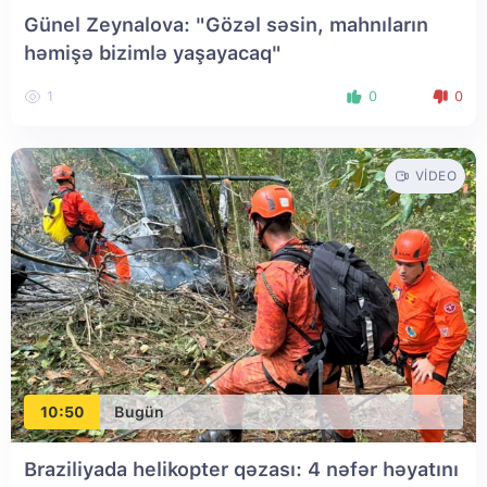
Günel Zeynalova: "Gözəl səsin, mahnıların
həmişə bizimlə yaşayacaq"
1
0
0
VIDEO
10:50
Bugün
Braziliyada helikopter qəzası: 4 nəfər həyatını