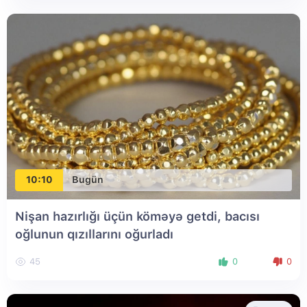
10:10
Bugün
Nişan hazırlığı üçün köməyə getdi, bacısı
oğlunun qızıllarını oğurladı
45
0
0