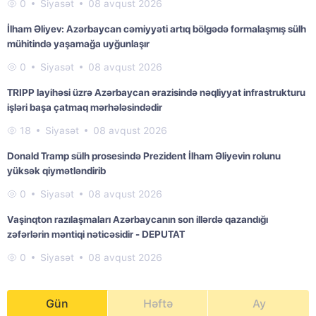
0
Siyasət
08 avqust 2026
İlham Əliyev: Azərbaycan cəmiyyəti artıq bölgədə formalaşmış sülh
mühitində yaşamağa uyğunlaşır
0
Siyasət
08 avqust 2026
TRIPP layihəsi üzrə Azərbaycan ərazisində nəqliyyat infrastrukturu
işləri başa çatmaq mərhələsindədir
18
Siyasət
08 avqust 2026
Donald Tramp sülh prosesində Prezident İlham Əliyevin rolunu
yüksək qiymətləndirib
0
Siyasət
08 avqust 2026
Vaşinqton razılaşmaları Azərbaycanın son illərdə qazandığı
zəfərlərin məntiqi nəticəsidir - DEPUTAT
0
Siyasət
08 avqust 2026
Gün
Həftə
Ay