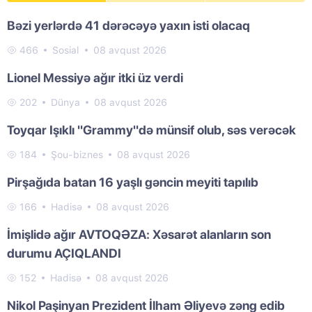
Bəzi yerlərdə 41 dərəcəyə yaxın isti olacaq
466
Sosial
08 avqust 2026
Lionel Messiyə ağır itki üz verdi
202
Dünya
08 avqust 2026
Toyqar Işıklı "Grammy"də münsif olub, səs verəcək
184
Şou-biznes
08 avqust 2026
Pirşağıda batan 16 yaşlı gəncin meyiti tapılıb
166
Hadisə
08 avqust 2026
İmişlidə ağır AVTOQƏZA: Xəsarət alanların son
durumu AÇIQLANDI
152
Hadisə
08 avqust 2026
Nikol Paşinyan Prezident İlham Əliyevə zəng edib