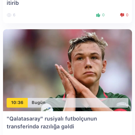
itirib
6
0
0
10:36
Bugün
"Qalatasaray" rusiyalı futbolçunun
transferində razılığa gəldi