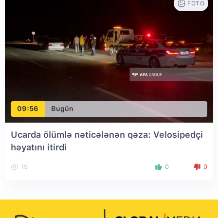
FOTO
09:56
Bugün
Ucarda ölümlə nəticələnən qəza: Velosipedçi
həyatını itirdi
19
0
0