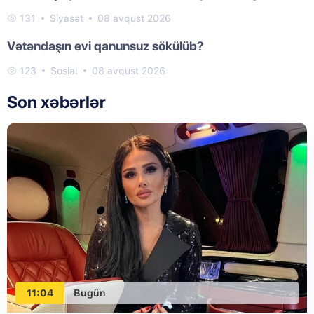
131
Siyasət
08 avqust 2026
Vətəndaşın evi qanunsuz sökülüb?
123
Sosial
08 avqust 2026
Son xəbərlər
11:04
Bugün