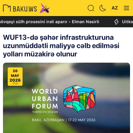
AZ
sülh prosesini irəli aparır - Elman Nəsirli
Uitkoff: Cə
WUF13-də şəhər infrastrukturuna
uzunmüddətli maliyyə cəlb edilməsi
yolları müzakirə olunur
20
MAY
2026
17:27