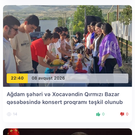
22:40
08 avqust 2026
Ağdam şəhəri və Xocavəndin Qırmızı Bazar
qəsəbəsində konsert proqramı təşkil olunub
14
0
0