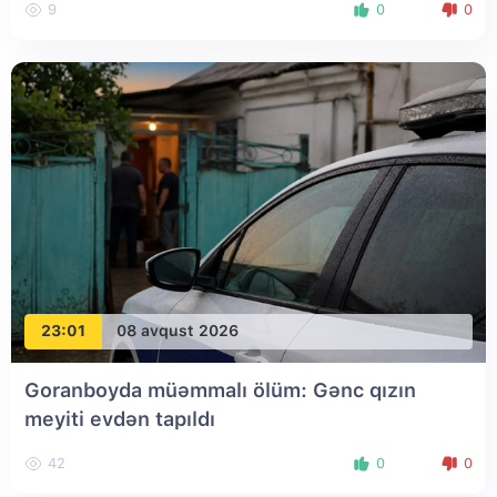
9
0
0
23:01
08 avqust 2026
Goranboyda müəmmalı ölüm: Gənc qızın
meyiti evdən tapıldı
42
0
0