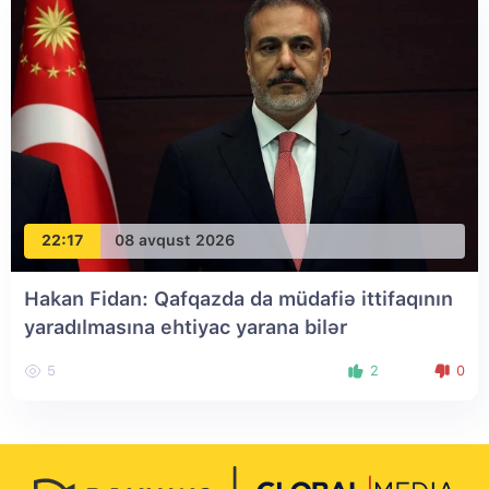
22:17
08 avqust 2026
Hakan Fidan: Qafqazda da müdafiə ittifaqının
yaradılmasına ehtiyac yarana bilər
5
2
0