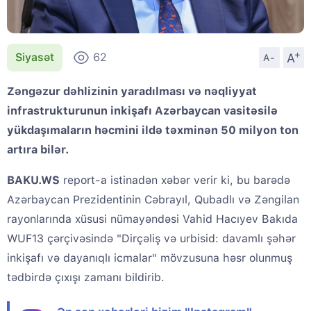
+
A
Siyasət
62
A-
Zəngəzur dəhlizinin yaradılması və nəqliyyat
infrastrukturunun inkişafı Azərbaycan vasitəsilə
yükdaşımaların həcmini ildə təxminən 50 milyon ton
artıra bilər.
BAKU.WS
report-a istinadən xəbər verir ki, bu barədə
Azərbaycan Prezidentinin Cəbrayıl, Qubadlı və Zəngilan
rayonlarında xüsusi nümayəndəsi Vahid Hacıyev Bakıda
WUF13 çərçivəsində "Dirçəliş və urbisid: davamlı şəhər
inkişafı və dayanıqlı icmalar" mövzusuna həsr olunmuş
tədbirdə çıxışı zamanı bildirib.