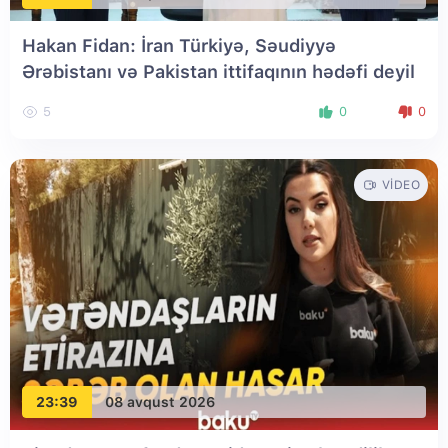
Hakan Fidan: İran Türkiyə, Səudiyyə
Ərəbistanı və Pakistan ittifaqının hədəfi deyil
5
0
0
VIDEO
23:39
08 avqust 2026