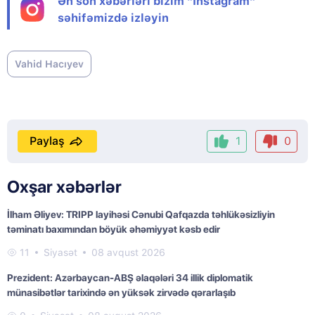
Ən son xəbərləri bizim "Instagram"
səhifəmizdə izləyin
Vahid Hacıyev
Paylaş
1
0
Oxşar xəbərlər
İlham Əliyev: TRIPP layihəsi Cənubi Qafqazda təhlükəsizliyin
təminatı baxımından böyük əhəmiyyət kəsb edir
11
Siyasət
08 avqust 2026
Prezident: Azərbaycan-ABŞ əlaqələri 34 illik diplomatik
münasibətlər tarixində ən yüksək zirvədə qərarlaşıb