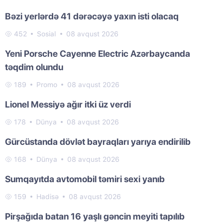
Bəzi yerlərdə 41 dərəcəyə yaxın isti olacaq
452
Sosial
08 avqust 2026
Yeni Porsche Cayenne Electric Azərbaycanda
təqdim olundu
189
Promo
08 avqust 2026
Lionel Messiyə ağır itki üz verdi
178
Dünya
08 avqust 2026
Gürcüstanda dövlət bayraqları yarıya endirilib
168
Dünya
08 avqust 2026
Sumqayıtda avtomobil təmiri sexi yanıb
159
Hadisə
08 avqust 2026
Pirşağıda batan 16 yaşlı gəncin meyiti tapılıb