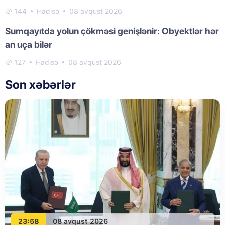
144
Hadisə
08 avqust 2026
Sumqayıtda yolun çökməsi genişlənir: Obyektlər hər
an uça bilər
127
Hadisə
08 avqust 2026
Son xəbərlər
23:58
08 avqust 2026