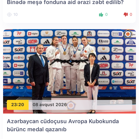
Binədə meşə fonduna aid ərazi zəbt edilib?
10
0
0
23:20
08 avqust 2026
Azərbaycan cüdoçusu Avropa Kubokunda
bürünc medal qazanıb