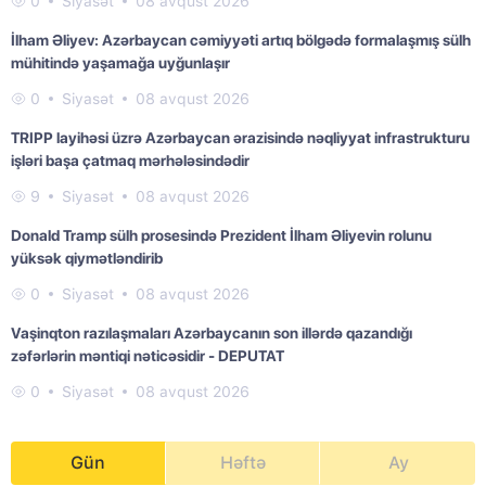
0
Siyasət
08 avqust 2026
İlham Əliyev: Azərbaycan cəmiyyəti artıq bölgədə formalaşmış sülh
mühitində yaşamağa uyğunlaşır
0
Siyasət
08 avqust 2026
TRIPP layihəsi üzrə Azərbaycan ərazisində nəqliyyat infrastrukturu
işləri başa çatmaq mərhələsindədir
9
Siyasət
08 avqust 2026
Donald Tramp sülh prosesində Prezident İlham Əliyevin rolunu
yüksək qiymətləndirib
0
Siyasət
08 avqust 2026
Vaşinqton razılaşmaları Azərbaycanın son illərdə qazandığı
zəfərlərin məntiqi nəticəsidir - DEPUTAT
0
Siyasət
08 avqust 2026
Gün
Həftə
Ay