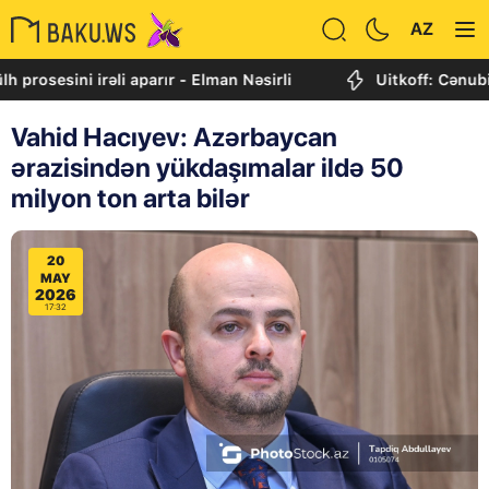
AZ
sini irəli aparır - Elman Nəsirli
Uitkoff: Cənubi Qafqa
Vahid Hacıyev: Azərbaycan
ərazisindən yükdaşımalar ildə 50
milyon ton arta bilər
20
MAY
2026
17:32