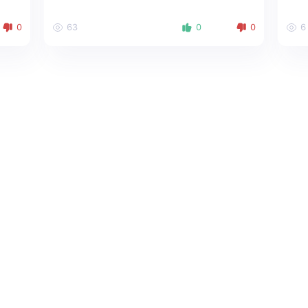
0
63
0
0
6
Haqqımızda
Sosial media: