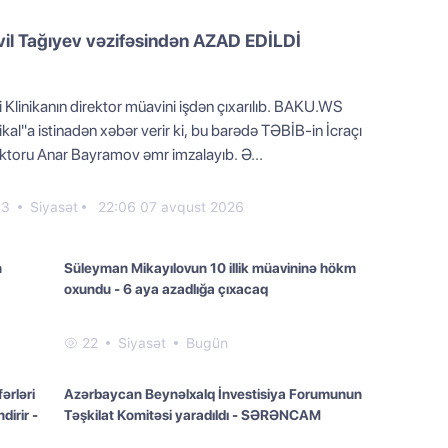
il Tağıyev vəzifəsindən AZAD EDİLDİ
 Klinikanın direktor müavini işdən çıxarılıb. BAKU.WS
kal"a istinadən xəbər verir ki, bu barədə TƏBİB-in İcraçı
ektoru Anar Bayramov əmr imzalayıb. Ə...
63
Siyasət
22:06 07 avqust 2026
n
Süleyman Mikayılovun 10 illik müavininə hökm
oxundu - 6 aya azadlığa çıxacaq
22
Siyasət
Bugün
ərləri
Azərbaycan Beynəlxalq İnvestisiya Forumunun
dirir -
Təşkilat Komitəsi yaradıldı - SƏRƏNCAM