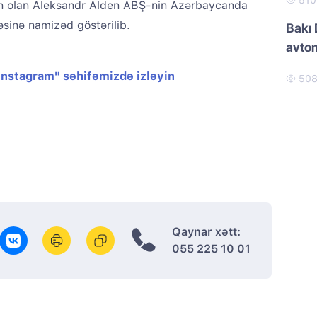
51
an olan Aleksandr Alden ABŞ-nin Azərbaycanda
fəsinə namizəd göstərilib.
Bakı 
avtom
"Instagram" səhifəmizdə izləyin
50
Qaynar xətt:
055 225 10 01