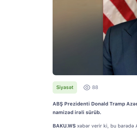
Siyasət
88
ABŞ Prezidenti Donald Tramp Azərb
namizəd irəli sürüb.
BAKU.WS
xəbər verir ki, bu barədə 