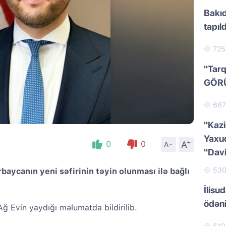
Bakıd
tapıld
72
"Tarq
GÖR
66
"Kazi
Yaxud
+
A
0
0
A-
"Dav
53
aycanın yeni səfirinin təyin olunması ilə bağlı
İlisu
ödən
Ağ Evin yaydığı məlumatda bildirilib.