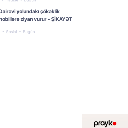
0
Hadisə
Bugün
Dairəvi yolundakı çökəklik
obillərə ziyan vurur - ŞİKAYƏT
8
Sosial
Bugün