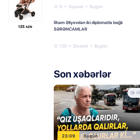
0
Siyasət
Bugün
İlham Əliyevdən iki diplomatla bağlı
SƏRƏNCAMLAR
120
Siyasət
Bugün
Son xəbərlər
V
23:09
Bugün