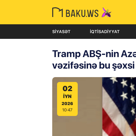
SIYASƏT
İQTISADIYYAT
Tramp ABŞ-nin Azə
vəzifəsinə bu şəxsi 
02
IYN
2026
10:47