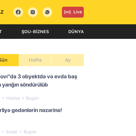
AZ
Live
T
ŞOU-BIZNES
DÜNYA
Gün
Həftə
Ay
ovı"da 3 obyektdə və evdə baş
 yanğın söndürülüb
9
Hadisə
Bugün
liyə gedənlərin nəzərinə!
8
Sosial
Bugün