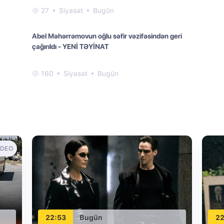
27
Siyasət
Bugün
Abel Məhərrəmovun oğlu səfir vəzifəsindən geri
çağırıldı - YENİ TƏYİNAT
160
Siyasət
Bugün
IDEO
22:53
Bugün
22