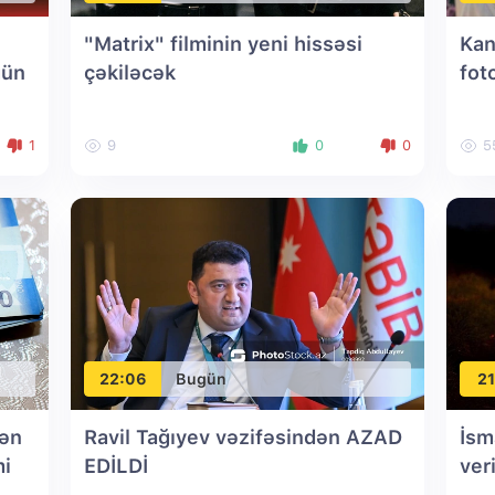
"Matrix" filminin yeni hissəsi
Kan
gün
çəkiləcək
fot
1
9
0
0
5
22:06
Bugün
21
dən
Ravil Tağıyev vəzifəsindən AZAD
İsm
mi
EDİLDİ
ver