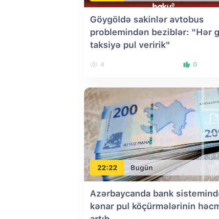
Göygöldə sakinlər avtobus
problemindən beziblər: "Hər 
taksiyə pul veririk"
4
0
22:22
Bugün
Azərbaycanda bank sistemin
kənar pul köçürmələrinin həc
artıb