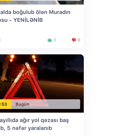
alda boğulub ölən Muradın
osu
- YENİLƏNİB
5
0
0
:53
Bugün
ayıllıda ağır yol qəzası baş
ib, 5 nəfər yaralanıb