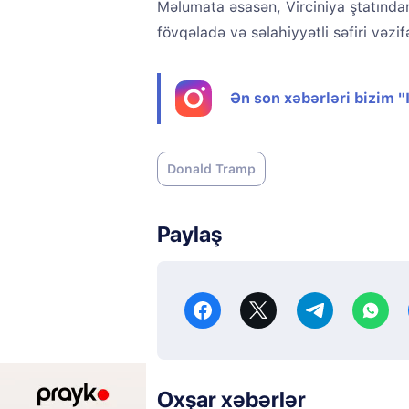
Məlumata əsasən, Virciniya ştatınd
fövqəladə və səlahiyyətli səfiri vəzi
Ən son xəbərləri bizim 
Donald Tramp
Paylaş
Oxşar xəbərlər