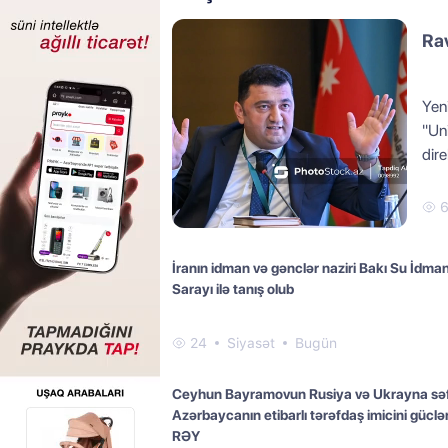
Rav
Yeni
"Uni
dir
İranın idman və gənclər naziri Bakı Su İdma
Sarayı ilə tanış olub
24
Siyasət
Bugün
Ceyhun Bayramovun Rusiya və Ukrayna səf
Azərbaycanın etibarlı tərəfdaş imicini güclən
RƏY