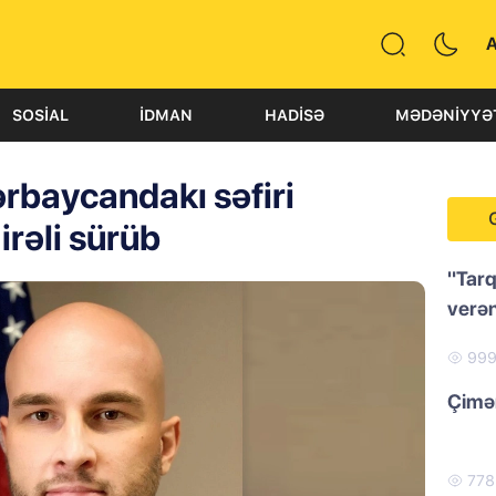
SOSIAL
İDMAN
HADISƏ
MƏDƏNIYYƏ
rbaycandakı səfiri
irəli sürüb
"Tarq
verən
99
Çimər
77