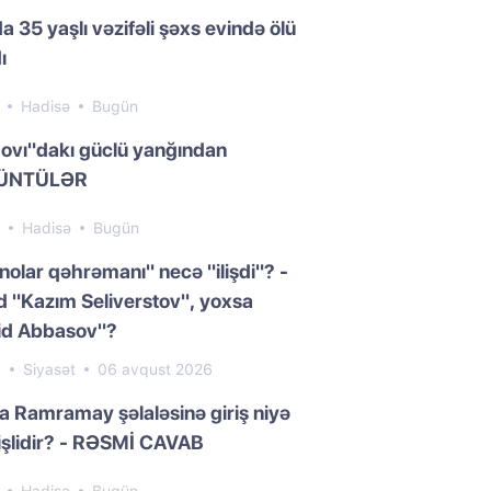
a 35 yaşlı vəzifəli şəxs evində ölü
ı
5
Hadisə
Bugün
ovı"dakı güclü yanğından
ÜNTÜLƏR
7
Hadisə
Bugün
nolar qəhrəmanı" necə "ilişdi"? -
 "Kazım Seliverstov", yoxsa
id Abbasov"?
0
Siyasət
06 avqust 2026
da Ramramay şəlaləsinə giriş niyə
işlidir? - RƏSMİ CAVAB