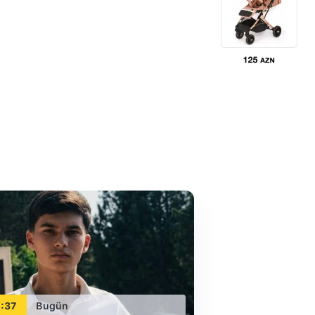
:37
Bugün