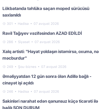
Lökbatanda təhlükə saçan moped sürücüsü
saxlanıldı
301
Hadisə
07 avqust 2026
Ravil Tağıyev vəzifəsindən AZAD EDİLDİ
286
Siyasət
07 avqust 2026
Xalq artisti: "Həyat yoldaşın istəmirsə, oxuma, nə
məcburdur"
249
Şou-biznes
07 avqust 2026
Əməliyyatdan 12 gün sonra ölən Adillə bağlı -
cinayət işi açıldı
246
Hadisə
07 avqust 2026
Sakinləri narahat edən qanunsuz küçə ticarəti ilə
bağlı SON DURUM