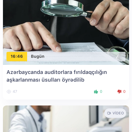
16:46
Bugün
Azərbaycanda auditorlara fırıldaqçılığın
aşkarlanması üsulları öyrədilib
47
0
0
VIDEO