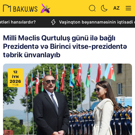
AZ
ansılardır?
Vaşinqton bəyannaməsinin iqtisadi dividendl
Milli Məclis Qurtuluş günü ilə bağlı
Prezidentə və Birinci vitse-prezidentə
təbrik ünvanlayıb
12
IYN
2026
11:28