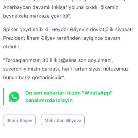
Azərbaycan davamlı inkişaf yoluna çıxıdı, ölkəmiz
beynəlxalq mərkəzə çevrildi".
Spiker qeyd edib ki, Heydər Əliyevin dövlətçilik siyasəti
Prezident İlham Əliyev tərəfindən layiqincə davam
etdirilir.
"Torpaqlarımızın 30 illik işğalına son qoyulmazı,
suverenliyimizin bərpası, hər il artan siyasi nüfuzumuz
bunun bariz göstəricisidir".
Ən son xəbərləri bizim "WhatsApp"
kanalımızda izləyin
İlham Əliyev
Mehriban Əliyeva