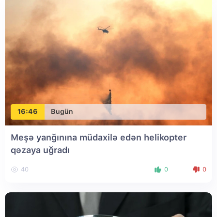
16:46
Bugün
Meşə yanğınına müdaxilə edən helikopter
qəzaya uğradı
40
0
0