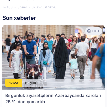
183
Sosial
07 avqust 2026
Son xəbərlər
FOTO
17:23
Bugün
Birgünlük ziyarətçilərin Azərbaycanda xərcləri
25 %-dən çox artıb