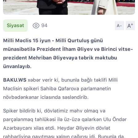
+
A
Siyasət
94
A-
Milli Məclis 15 iyun - Milli Qurtuluş günü
münasibətilə Prezident İlham Əliyev və Birinci vitse-
prezident Mehriban Əliyevaya təbrik məktubu
ünvanlayıb.
BAKU.WS
xəbər verir ki, bununla bağlı təklifi Milli
Məclisin spikeri Sahibə Qafarova parlamanetin
növbədənkənar iclasında səsləndirib.
Spiker bildirib ki, dövlətimiz məhv olmaq və
parçalanmaq təhlükəsi ilə üz-üzə qalarkən Ulu Öndər
Azərbaycanı xilas etdi. Heydər Əliyevin dövlət
rəhbərliyinə qayıtması xalqın çağırışı idi. Bununla da,