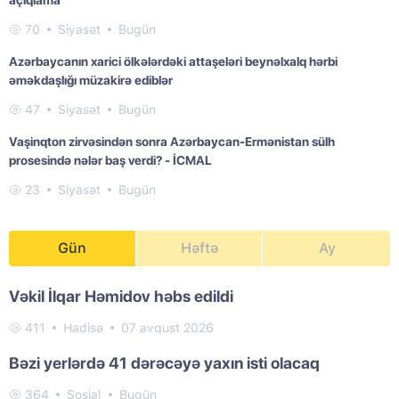
açıqlama
70
Siyasət
Bugün
Azərbaycanın xarici ölkələrdəki attaşeləri beynəlxalq hərbi
əməkdaşlığı müzakirə ediblər
47
Siyasət
Bugün
Vaşinqton zirvəsindən sonra Azərbaycan-Ermənistan sülh
prosesində nələr baş verdi? - İCMAL
23
Siyasət
Bugün
Gün
Həftə
Ay
Vəkil İlqar Həmidov həbs edildi
411
Hadisə
07 avqust 2026
Bəzi yerlərdə 41 dərəcəyə yaxın isti olacaq
364
Sosial
Bugün