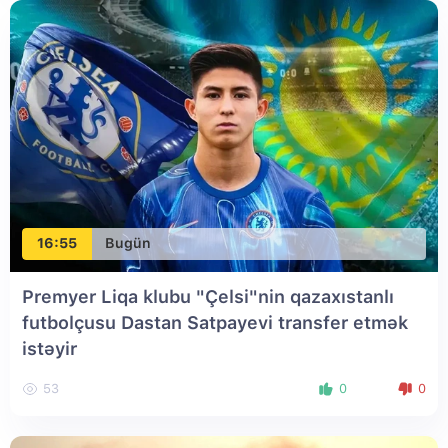
16:55
Bugün
Premyer Liqa klubu "Çelsi"nin qazaxıstanlı
futbolçusu Dastan Satpayevi transfer etmək
istəyir
53
0
0