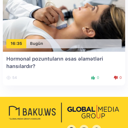
16:35
Bugün
Hormonal pozuntuların əsas əlamətləri
hansılardır?
54
0
0