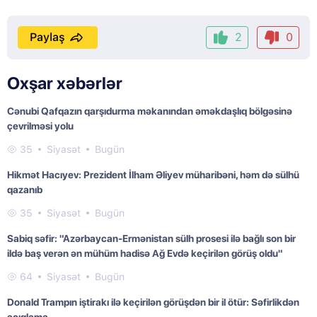
Paylaş
2
0
Oxşar xəbərlər
Cənubi Qafqazın qarşıdurma məkanından əməkdaşlıq bölgəsinə
çevrilməsi yolu
35
Siyasət
Bugün
Hikmət Hacıyev: Prezident İlham Əliyev müharibəni, həm də sülhü
qazanıb
35
Siyasət
Bugün
Sabiq səfir: "Azərbaycan-Ermənistan sülh prosesi ilə bağlı son bir
ildə baş verən ən mühüm hadisə Ağ Evdə keçirilən görüş oldu"
64
Siyasət
Bugün
Donald Trampın iştirakı ilə keçirilən görüşdən bir il ötür: Səfirlikdən