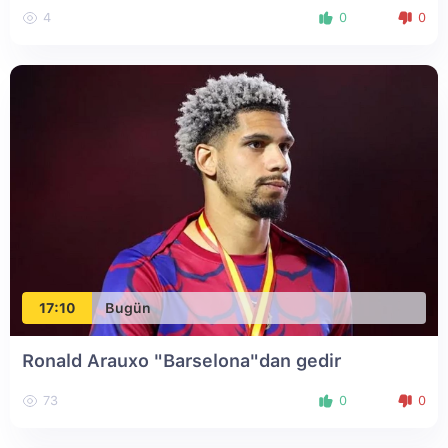
4
0
0
17:10
Bugün
Ronald Arauxo "Barselona"dan gedir
73
0
0