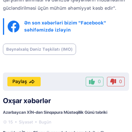
gücləndirilməsi üçün mühüm əhəmiyyət kəsb edir".
Ən son xəbərləri bizim "Facebook"
səhifəmizdə izləyin
Beynəlxalq Dəniz Təşkilatı (IMO)
Paylaş
0
0
Oxşar xəbərlər
Azərbaycan XİN-dən Sinqapura Müstəqillik Günü təbriki
15
Siyasət
Bugün