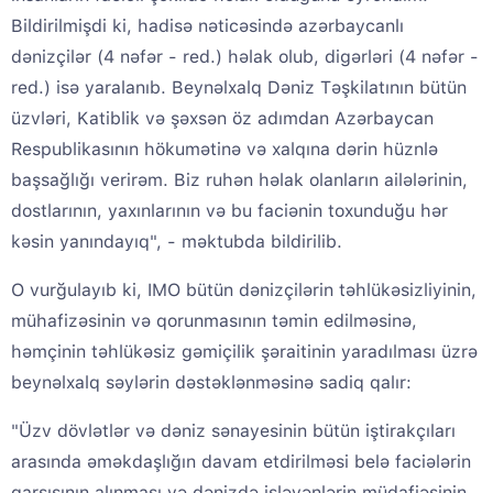
Bildirilmişdi ki, hadisə nəticəsində azərbaycanlı
dənizçilər (4 nəfər - red.) həlak olub, digərləri (4 nəfər -
red.) isə yaralanıb. Beynəlxalq Dəniz Təşkilatının bütün
üzvləri, Katiblik və şəxsən öz adımdan Azərbaycan
Respublikasının hökumətinə və xalqına dərin hüznlə
başsağlığı verirəm. Biz ruhən həlak olanların ailələrinin,
dostlarının, yaxınlarının və bu faciənin toxunduğu hər
kəsin yanındayıq", - məktubda bildirilib.
O vurğulayıb ki, IMO bütün dənizçilərin təhlükəsizliyinin,
mühafizəsinin və qorunmasının təmin edilməsinə,
həmçinin təhlükəsiz gəmiçilik şəraitinin yaradılması üzrə
beynəlxalq səylərin dəstəklənməsinə sadiq qalır:
"Üzv dövlətlər və dəniz sənayesinin bütün iştirakçıları
arasında əməkdaşlığın davam etdirilməsi belə faciələrin
qarşısının alınması və dənizdə işləyənlərin müdafiəsinin