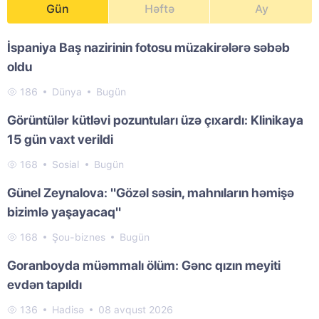
Gün
Həftə
Ay
İspaniya Baş nazirinin fotosu müzakirələrə səbəb
oldu
186
Dünya
Bugün
Görüntülər kütləvi pozuntuları üzə çıxardı: Klinikaya
15 gün vaxt verildi
168
Sosial
Bugün
Günel Zeynalova: "Gözəl səsin, mahnıların həmişə
bizimlə yaşayacaq"
168
Şou-biznes
Bugün
Goranboyda müəmmalı ölüm: Gənc qızın meyiti
evdən tapıldı
136
Hadisə
08 avqust 2026