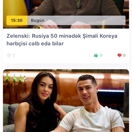
15:30
Bugün
Zelenski: Rusiya 50 minədək Şimali Koreya
hərbçisi cəlb edə bilər
2
0
0