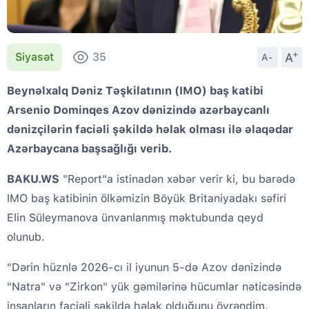
+
A
Siyasət
35
A-
Beynəlxalq Dəniz Təşkilatının (IMO) baş katibi
Arsenio Dominqes Azov dənizində azərbaycanlı
dənizçilərin faciəli şəkildə həlak olması ilə əlaqədar
Azərbaycana başsağlığı verib.
BAKU.WS
"Report"a istinadən xəbər verir ki, bu barədə
IMO baş katibinin ölkəmizin Böyük Britaniyadakı səfiri
Elin Süleymanova ünvanlanmış məktubunda qeyd
olunub.
"Dərin hüznlə 2026-cı il iyunun 5-də Azov dənizində
"Natra" və "Zirkon" yük gəmilərinə hücumlar nəticəsində
insanların faciəli şəkildə həlak olduğunu öyrəndim.