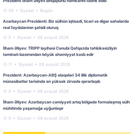
Prezident İlham Əliyev sinqapurlu həmkarını təbrik edib
39
Siyasət
Bugün
Azərbaycan Prezidenti: Biz sülhün iqtisadi, ticari və digər sahələrdə
real faydalarının şahidi oluruq
5
Siyasət
08 avqust 2026
İlham Əliyev: TRIPP layihəsi Cənubi Qafqazda təhlükəsizliyin
təminatı baxımından böyük əhəmiyyət kəsb edir
11
Siyasət
08 avqust 2026
Prezident: Azərbaycan-ABŞ əlaqələri 34 illik diplomatik
münasibətlər tarixində ən yüksək zirvədə qərarlaşıb
0
Siyasət
08 avqust 2026
İlham Əliyev: Azərbaycan cəmiyyəti artıq bölgədə formalaşmış sülh
mühitində yaşamağa uyğunlaşır
0
Siyasət
08 avqust 2026