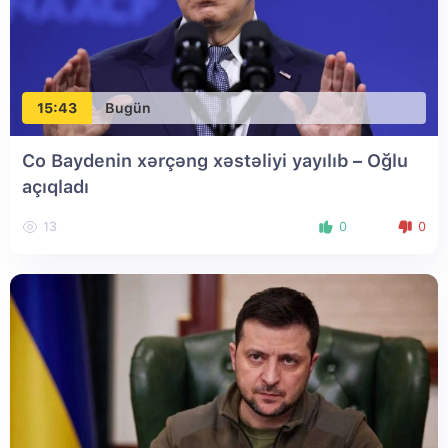
15:43
Bugün
Co Baydenin xərçəng xəstəliyi yayılıb – Oğlu
açıqladı
13
0
0