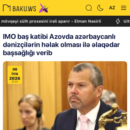
AZ
i sülh prosesini irəli aparır - Elman Nəsirli
Uitkoff: C
IMO baş katibi Azovda azərbaycanlı
dənizçilərin həlak olması ilə əlaqədar
başsağlığı verib
08
IYN
2026
22:22