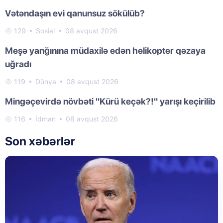
Vətəndaşın evi qanunsuz sökülüb?
129
Sosial
08 avqust 2026
Meşə yanğınına müdaxilə edən helikopter qəzaya
uğradı
119
Dünya
08 avqust 2026
Mingəçevirdə növbəti "Kürü keçək?!" yarışı keçirilib
116
İdman
08 avqust 2026
Son xəbərlər