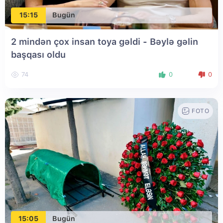
15:15
Bugün
2 mindən çox insan toya gəldi - Bəylə gəlin
başqası oldu
74
0
0
FOTO
15:05
Bugün