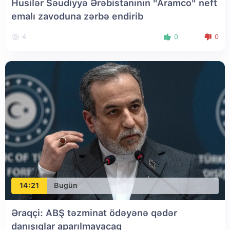
Husilər Səudiyyə Ərəbistanının "Aramco" neft
emalı zavoduna zərbə endirib
4
0
0
14:21
Bugün
Əraqçi: ABŞ təzminat ödəyənə qədər
danışıqlar aparılmayacaq