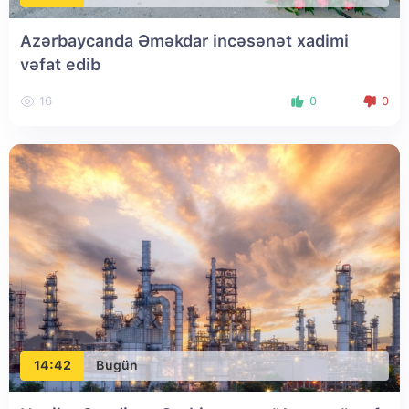
Azərbaycanda Əməkdar incəsənət xadimi
vəfat edib
16
0
0
14:42
Bugün