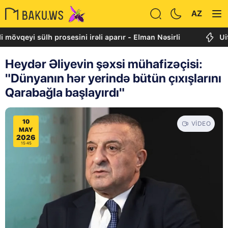
AZ
yi sülh prosesini irəli aparır - Elman Nəsirli
Uitkoff: 
Heydər Əliyevin şəxsi mühafizəçisi:
"Dünyanın hər yerində bütün çıxışlarını
Qarabağla başlayırdı"
10
VIDEO
MAY
2026
15:45