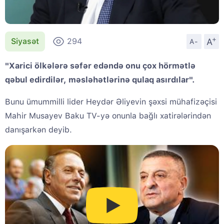
+
A
Siyasət
294
A-
"Xarici ölkələrə səfər edəndə onu çox hörmətlə
qəbul edirdilər, məsləhətlərinə qulaq asırdılar".
Bunu ümummilli lider Heydər Əliyevin şəxsi mühafizəçisi
Mahir Musayev Baku TV-yə onunla bağlı xatirələrindən
danışarkən deyib.