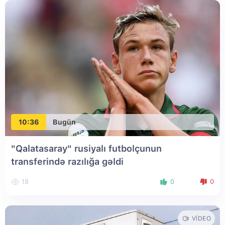
10:36
Bugün
"Qalatasaray" rusiyalı futbolçunun
transferində razılığa gəldi
18
0
0
VIDEO