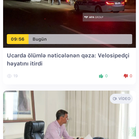
09:56
Bugün
Ucarda ölümlə nəticələnən qəza: Velosipedçi
həyatını itirdi
19
0
0
VIDEO