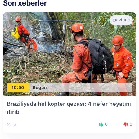
Son xəbərlər
VIDEO
10:50
Bugün
Braziliyada helikopter qəzası: 4 nəfər həyatını
itirib
6
0
0