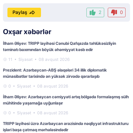
Paylaş
2
0
Oxşar xəbərlər
İlham Əliyev: TRIPP layihəsi Cənubi Qafqazda təhlükəsizliyin
təminatı baxımından böyük əhəmiyyət kəsb edir
11
Siyasət
08 avqust 2026
Prezident: Azərbaycan-ABŞ əlaqələri 34 illik diplomatik
münasibətlər tarixində ən yüksək zirvədə qərarlaşıb
0
Siyasət
08 avqust 2026
İlham Əliyev: Azərbaycan cəmiyyəti artıq bölgədə formalaşmış sülh
mühitində yaşamağa uyğunlaşır
0
Siyasət
08 avqust 2026
TRIPP layihəsi üzrə Azərbaycan ərazisində nəqliyyat infrastrukturu
işləri başa çatmaq mərhələsindədir