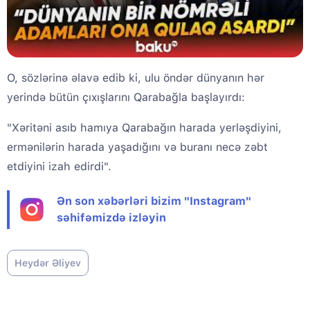
O, sözlərinə əlavə edib ki, ulu öndər dünyanın hər
yerində bütün çıxışlarını Qarabağla başlayırdı:
"Xəritəni asıb hamıya Qarabağın harada yerləşdiyini,
ermənilərin harada yaşadığını və buranı necə zəbt
etdiyini izah edirdi".
Ən son xəbərləri bizim "Instagram"
səhifəmizdə izləyin
Heydər Əliyev