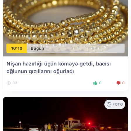
10:10
Bugün
Nişan hazırlığı üçün köməyə getdi, bacısı
oğlunun qızıllarını oğurladı
33
0
0
FOTO