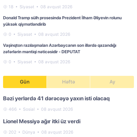
18
Siyasət
08 avqust 2026
Donald Tramp sülh prosesində Prezident İlham Əliyevin rolunu
yüksək qiymətləndirib
0
Siyasət
08 avqust 2026
Vaşinqton razılaşmaları Azərbaycanın son illərdə qazandığı
zəfərlərin məntiqi nəticəsidir - DEPUTAT
0
Siyasət
08 avqust 2026
Gün
Həftə
Ay
Bəzi yerlərdə 41 dərəcəyə yaxın isti olacaq
466
Sosial
08 avqust 2026
Lionel Messiyə ağır itki üz verdi
202
Dünya
08 avqust 2026