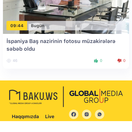
09:44
Bugün
İspaniya Baş nazirinin fotosu müzakirələrə
səbəb oldu
46
0
0
Haqqımızda
Live