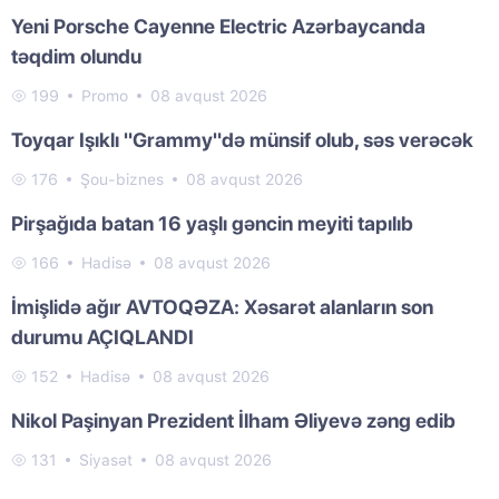
Yeni Porsche Cayenne Electric Azərbaycanda
təqdim olundu
199
Promo
08 avqust 2026
Toyqar Işıklı "Grammy"də münsif olub, səs verəcək
176
Şou-biznes
08 avqust 2026
Pirşağıda batan 16 yaşlı gəncin meyiti tapılıb
166
Hadisə
08 avqust 2026
İmişlidə ağır AVTOQƏZA: Xəsarət alanların son
durumu AÇIQLANDI
152
Hadisə
08 avqust 2026
Nikol Paşinyan Prezident İlham Əliyevə zəng edib
131
Siyasət
08 avqust 2026