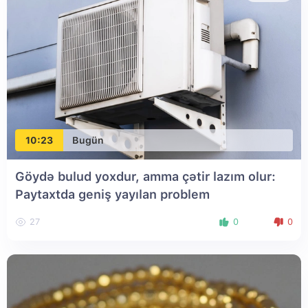
10:23
Bugün
Göydə bulud yoxdur, amma çətir lazım olur:
Paytaxtda geniş yayılan problem
27
0
0