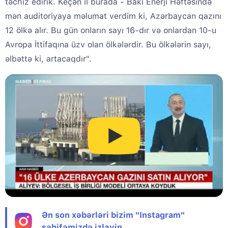
təchiz edirik. Keçən il burada - Bakı Enerji Həftəsində
mən auditoriyaya məlumat verdim ki, Azərbaycan qazını
12 ölkə alır. Bu gün onların sayı 16-dır və onlardan 10-u
Avropa İttifaqına üzv olan ölkələrdir. Bu ölkələrin sayı,
əlbəttə ki, artacaqdır".
Ən son xəbərləri bizim "Instagram"
səhifəmizdə izləyin