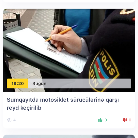
19:20
Bugün
Sumqayıtda motosiklet sürücülərinə qarşı
reyd keçirilib
4
0
0