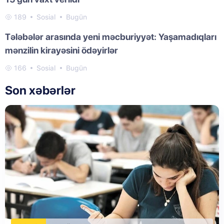
189
Sosial
Bugün
Tələbələr arasında yeni məcburiyyət: Yaşamadıqları
mənzilin kirayəsini ödəyirlər
166
Sosial
Bugün
Son xəbərlər