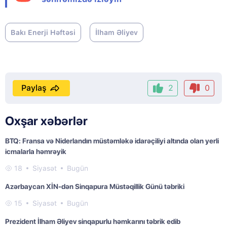
Bakı Enerji Həftəsi
İlham Əliyev
Paylaş
2
0
Oxşar xəbərlər
BTQ: Fransa və Niderlandın müstəmləkə idarəçiliyi altında olan yerli
icmalarla həmrəyik
18
Siyasət
Bugün
Azərbaycan XİN-dən Sinqapura Müstəqillik Günü təbriki
15
Siyasət
Bugün
Prezident İlham Əliyev sinqapurlu həmkarını təbrik edib