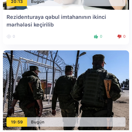
20:13
Bugün
Rezidenturaya qəbul imtahanının ikinci
mərhələsi keçirilib
0
0
0
19:59
Bugün