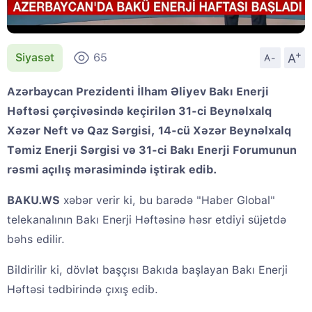
+
A
Siyasət
65
A-
Azərbaycan Prezidenti İlham Əliyev Bakı Enerji
Həftəsi çərçivəsində keçirilən 31-ci Beynəlxalq
Xəzər Neft və Qaz Sərgisi, 14-cü Xəzər Beynəlxalq
Təmiz Enerji Sərgisi və 31-ci Bakı Enerji Forumunun
rəsmi açılış mərasimində iştirak edib.
BAKU.WS
xəbər verir ki, bu barədə "Haber Global"
telekanalının Bakı Enerji Həftəsinə həsr etdiyi süjetdə
bəhs edilir.
Bildirilir ki, dövlət başçısı Bakıda başlayan Bakı Enerji
Həftəsi tədbirində çıxış edib.