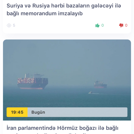
Suriya və Rusiya hərbi bazaların gələcəyi ilə
bağlı memorandum imzalayıb
5
0
0
19:45
Bugün
İran parlamentində Hörmüz boğazı ilə bağlı