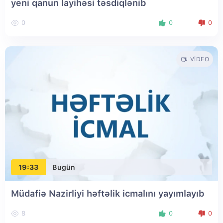
yeni qanun layihəsi təsdiqlənib
0
0
0
VIDEO
19:33
Bugün
Müdafiə Nazirliyi həftəlik icmalını yayımlayıb
8
0
0