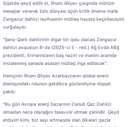
Süjetdə qeyd edilir ki, İlham Əliyev çıxışında mühüm
mesajlar verərək türk dünyası üçün kritik önəmə malik
Zəngəzur dəhlizi layihəsinin mütləq həyata keçiriləcəyini
vurğulayıb:
"Şərq-Qərb dəhlizinin digər bir qolu olacaq Zəngəzur
dəhlizi avqustun 8-də (2025-ci il - red.) Ağ Evdə ABŞ
prezidenti, Ermənistanın baş naziri və mənim aramda
imzalanmış sənədə əsasən mütləq inşa ediləcək".
Həmçinin İlham Əliyev Azərbaycanın qlobal enerji
dialoqundakı rolunun getdikcə gücləndiyinə diqqət
çəkib:
"Bu gün Avropa enerji bazarının Cənub Qaz Dəhlizi
olmadan necə olacağını təsəvvür etmək çətindir. Qeyd
etdiyim kimi, biz sayı artmaqda olan ölkələri qazla