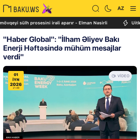
AZ
i sülh prosesini irəli aparır - Elman Nəsirli
Uitkoff: C
"Haber Global": "İlham Əliyev Bakı
Enerji Həftəsində mühüm mesajlar
verdi"
01
VIDEO
IYN
2026
21:49