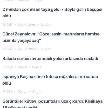
2 mindən çox insan toya gəldi - Bəylə gəlin başqası
oldu
297
Şou-biznes
Bugün
Günel Zeynalova: "Gözəl səsin, mahnıların həmişə
bizimlə yaşayacaq"
267
Şou-biznes
Bugün
Bakıda sürücü avtomobili yolun ortasında saxladı
256
Sosial
Bugün
İspaniya Baş nazirinin fotosu müzakirələrə səbəb
oldu
215
Dünya
Bugün
Görüntülər kütləvi pozuntuları üzə çıxardı: Klinikaya
15 gün vaxt verildi