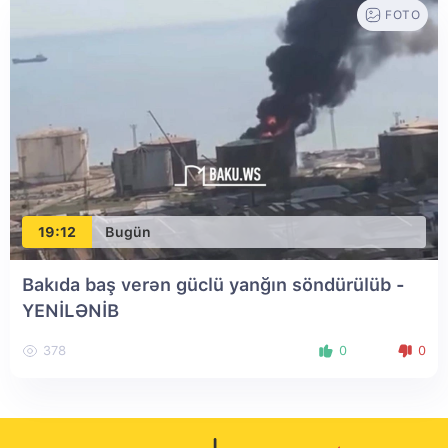
FOTO
19:12
Bugün
Bakıda baş verən güclü yanğın söndürülüb
-
YENİLƏNİB
378
0
0