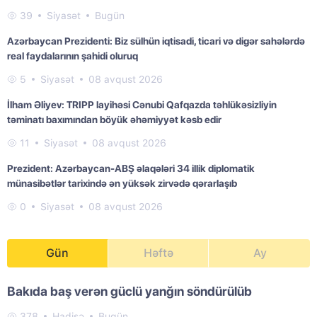
39
Siyasət
Bugün
Azərbaycan Prezidenti: Biz sülhün iqtisadi, ticari və digər sahələrdə
real faydalarının şahidi oluruq
5
Siyasət
08 avqust 2026
İlham Əliyev: TRIPP layihəsi Cənubi Qafqazda təhlükəsizliyin
təminatı baxımından böyük əhəmiyyət kəsb edir
11
Siyasət
08 avqust 2026
Prezident: Azərbaycan-ABŞ əlaqələri 34 illik diplomatik
münasibətlər tarixində ən yüksək zirvədə qərarlaşıb
0
Siyasət
08 avqust 2026
Gün
Həftə
Ay
Bakıda baş verən güclü yanğın söndürülüb
378
Hadisə
Bugün