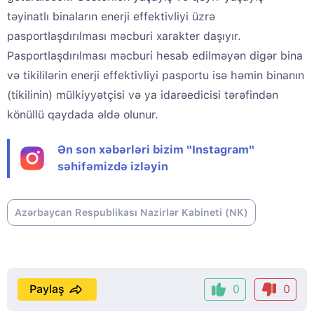
təyinatlı binaların enerji effektivliyi üzrə
pasportlaşdırılması məcburi xarakter daşıyır.
Pasportlaşdırılması məcburi hesab edilməyən digər bina
və tikililərin enerji effektivliyi pasportu isə həmin binanın
(tikilinin) mülkiyyətçisi və ya idarəedicisi tərəfindən
könüllü qaydada əldə olunur.
Ən son xəbərləri bizim "Instagram"
səhifəmizdə izləyin
Azərbaycan Respublikası Nazirlər Kabineti (NK)
Paylaş
0
0