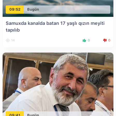
09:52
Bugün
Samuxda kanalda batan 17 yaşlı qızın meyiti
tapılıb
14
0
0
09:41
Bugün