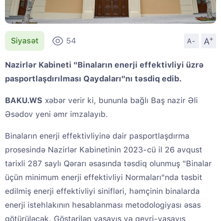
+
A
Siyasət
54
A-
Nazirlər Kabineti "Binaların enerji effektivliyi üzrə
pasportlaşdırılması Qaydaları"nı təsdiq edib.
BAKU.WS
xəbər verir ki, bununla bağlı Baş nazir Əli
Əsədov yeni əmr imzalayıb.
Binaların enerji effektivliyinə dair pasportlaşdırma
prosesində Nazirlər Kabinetinin 2023-cü il 26 avqust
tarixli 287 saylı Qərarı əsasında təsdiq olunmuş "Binalar
üçün minimum enerji effektivliyi Normaları"nda təsbit
edilmiş enerji effektivliyi sinifləri, həmçinin binalarda
enerji istehlakının hesablanması metodologiyası əsas
götürüləcək. Göstərilən yaşayış və qeyri-yaşayış