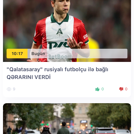
10:17
Bugün
"Qalatasaray" rusiyalı futbolçu ilə bağlı
QƏRARINI VERDİ
9
0
0