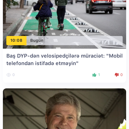
10:08
Bugün
Baş DYP-dən velosipedçilərə müraciət: "Mobil
telefondan istifadə etməyin"
0
1
0