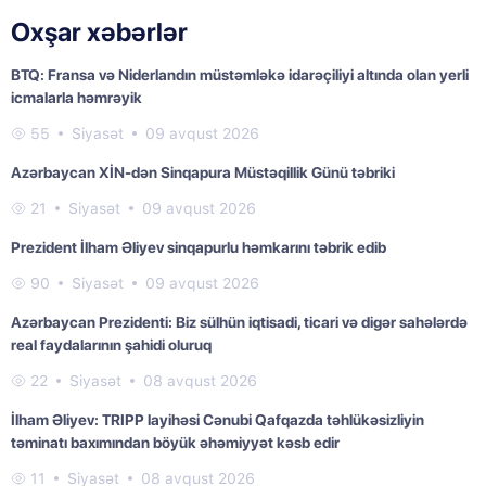
Oxşar xəbərlər
BTQ: Fransa və Niderlandın müstəmləkə idarəçiliyi altında olan yerli
icmalarla həmrəyik
55
Siyasət
09 avqust 2026
Azərbaycan XİN-dən Sinqapura Müstəqillik Günü təbriki
21
Siyasət
09 avqust 2026
Prezident İlham Əliyev sinqapurlu həmkarını təbrik edib
90
Siyasət
09 avqust 2026
Azərbaycan Prezidenti: Biz sülhün iqtisadi, ticari və digər sahələrdə
real faydalarının şahidi oluruq
22
Siyasət
08 avqust 2026
İlham Əliyev: TRIPP layihəsi Cənubi Qafqazda təhlükəsizliyin
təminatı baxımından böyük əhəmiyyət kəsb edir
11
Siyasət
08 avqust 2026