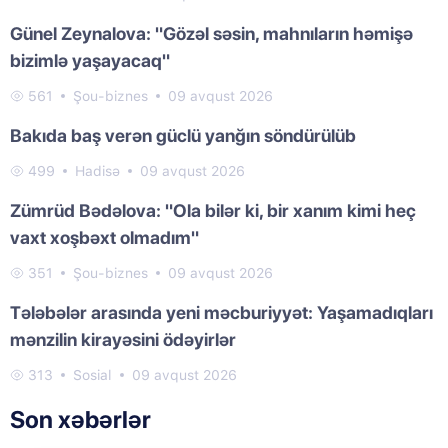
Günel Zeynalova: "Gözəl səsin, mahnıların həmişə
bizimlə yaşayacaq"
561
Şou-biznes
09 avqust 2026
Bakıda baş verən güclü yanğın söndürülüb
499
Hadisə
09 avqust 2026
Zümrüd Bədəlova: "Ola bilər ki, bir xanım kimi heç
vaxt xoşbəxt olmadım"
351
Şou-biznes
09 avqust 2026
Tələbələr arasında yeni məcburiyyət: Yaşamadıqları
mənzilin kirayəsini ödəyirlər
313
Sosial
09 avqust 2026
Son xəbərlər