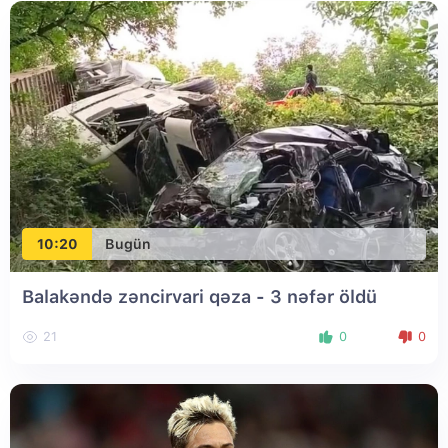
10:20
Bugün
Balakəndə zəncirvari qəza - 3 nəfər öldü
21
0
0