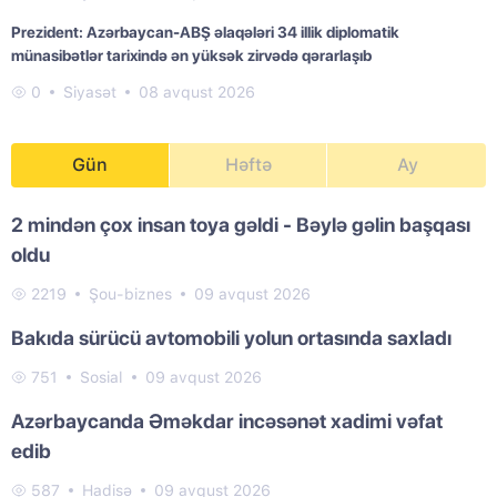
Prezident: Azərbaycan-ABŞ əlaqələri 34 illik diplomatik
münasibətlər tarixində ən yüksək zirvədə qərarlaşıb
0
Siyasət
08 avqust 2026
Gün
Həftə
Ay
2 mindən çox insan toya gəldi - Bəylə gəlin başqası
oldu
2219
Şou-biznes
09 avqust 2026
Bakıda sürücü avtomobili yolun ortasında saxladı
751
Sosial
09 avqust 2026
Azərbaycanda Əməkdar incəsənət xadimi vəfat
edib
587
Hadisə
09 avqust 2026