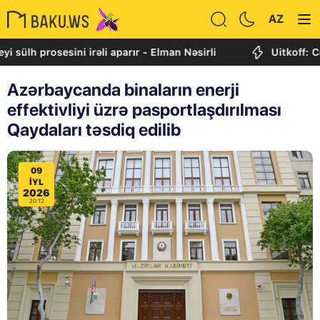
AZ
prosesini irəli aparır - Elman Nəsirli
Uitkoff: Cənubi 
Azərbaycanda binaların enerji
effektivliyi üzrə pasportlaşdırılması
Qaydaları təsdiq edilib
09
IYL
2026
20:12