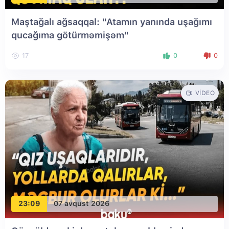
Maştağalı ağsaqqal: "Atamın yanında uşağımı
qucağıma götürməmişəm"
17
0
0
VIDEO
23:09
07 avqust 2026