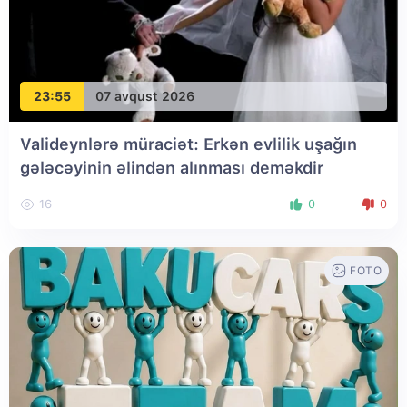
23:55
07 avqust 2026
Valideynlərə müraciət: Erkən evlilik uşağın
gələcəyinin əlindən alınması deməkdir
16
0
0
FOTO