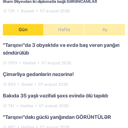
İlham Əliyevdən iki diplomatla bağlı SƏRƏNCAMLAR
120
Siyasət
07 avqust 2026
Gün
Həftə
Ay
"Tarqovı"da 3 obyektdə və evdə baş verən yanğın
söndürülüb
1013
Hadisə
07 avqust 2026
Çimərliyə gedənlərin nəzərinə!
903
Sosial
07 avqust 2026
Bakıda 35 yaşlı vəzifəli şəxs evində ölü tapıldı
741
Hadisə
07 avqust 2026
"Tarqovı"dakı güclü yanğından GÖRÜNTÜLƏR
667
Hadisə
07 avqust 2026