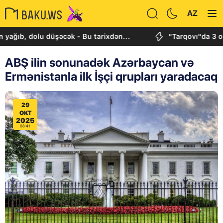
AZ
 dolu düşəcək - Bu tarixdən...
"Tarqovı"da 3 obyektd
ABŞ ilin sonunadək Azərbaycan və
Ermənistanla ilk İşçi qrupları yaradacaq
29
OKT
2025
08:41