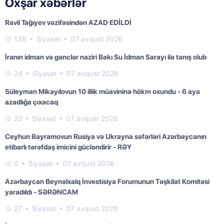
Oxşar xəbərlər
Ravil Tağıyev vəzifəsindən AZAD EDİLDİ
138
Siyasət
07 avqust 2026
İranın idman və gənclər naziri Bakı Su İdman Sarayı ilə tanış olub
24
Siyasət
07 avqust 2026
Süleyman Mikayılovun 10 illik müavininə hökm oxundu - 6 aya
azadlığa çıxacaq
22
Siyasət
07 avqust 2026
Ceyhun Bayramovun Rusiya və Ukrayna səfərləri Azərbaycanın
etibarlı tərəfdaş imicini gücləndirir - RƏY
0
Siyasət
07 avqust 2026
Azərbaycan Beynəlxalq İnvestisiya Forumunun Təşkilat Komitəsi
yaradıldı - SƏRƏNCAM
27
Siyasət
07 avqust 2026