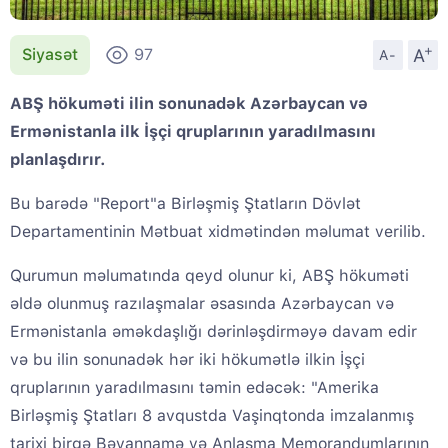
+
A
Siyasət
97
A-
ABŞ hökuməti ilin sonunadək Azərbaycan və
Ermənistanla ilk İşçi qruplarının yaradılmasını
planlaşdırır.
Bu barədə "Report"a Birləşmiş Ştatların Dövlət
Departamentinin Mətbuat xidmətindən məlumat verilib.
Qurumun məlumatında qeyd olunur ki, ABŞ hökuməti
əldə olunmuş razılaşmalar əsasında Azərbaycan və
Ermənistanla əməkdaşlığı dərinləşdirməyə davam edir
və bu ilin sonunadək hər iki hökumətlə ilkin İşçi
qruplarının yaradılmasını təmin edəcək: "Amerika
Birləşmiş Ştatları 8 avqustda Vaşinqtonda imzalanmış
tarixi birgə Bəyannamə və Anlaşma Memorandumlarının