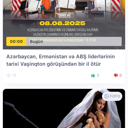
00:00
Bugün
Azərbaycan, Ermənistan və ABŞ liderlərinin
tarixi Vaşinqton görüşündən bir il ötür
15
0
0
FOTO