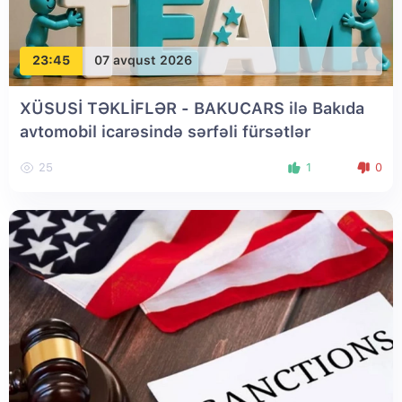
23:45
07 avqust 2026
XÜSUSİ TƏKLİFLƏR - BAKUCARS ilə Bakıda
avtomobil icarəsində sərfəli fürsətlər
25
1
0