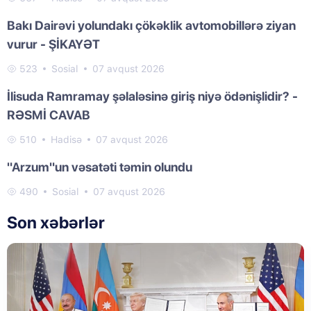
Bakı Dairəvi yolundakı çökəklik avtomobillərə ziyan
vurur - ŞİKAYƏT
523
Sosial
07 avqust 2026
İlisuda Ramramay şəlaləsinə giriş niyə ödənişlidir? -
RƏSMİ CAVAB
510
Hadisə
07 avqust 2026
"Arzum"un vəsatəti təmin olundu
490
Sosial
07 avqust 2026
Son xəbərlər