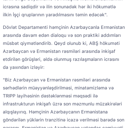
icrasına sadiqdir və ilin sonunadək hər iki hökumətlə
ilkin İşçi qruplarının yaradılmasını təmin edəcək".
Dövlət Departamenti həmçinin Azərbaycanla Ermənistan
arasında davam edən dialoqu və son praktiki addımları
müsbət qiymətləndirib. Qeyd olunub ki, ABŞ hökuməti
Azərbaycan və Ermənistan rəsmiləri arasında inkişaf
etdirilən görüşləri, əldə olunmuş razılaşmaların icrasını
da yaxından izləyir:
"Biz Azərbaycan və Ermənistan rəsmiləri arasında
sərhədlərin müəyyənləşdirilməsi, minatəmizləmə və
TRIPP layihəsinin dəstəklənməsi məqsədi ilə
infrastrukturun inkişafı üzrə son məzmunlu müzakirələri
alqışlayırıq. Həmçinin Azərbaycanın Ermənistana
göndərilən yüklərin tranzitinə icazə verilməsi barədə son
qərarını, Ermənistan və Azərbaycan vətəndaş cəmiyyəti