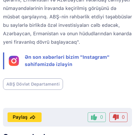
nümayəndələrinin İrəvanda keçirilmiş görüşünü də
müsbət qarşılayırıq. ABŞ-nin rəhbərlik etdiyi təşəbbüslər
bu səylərlə birlikdə özəl investisiyaları cəlb edəcək,
Azərbaycan, Ermənistan və onun hüdudlarından kənarda
yeni firavanlıq dövrü başlayacaq".
Ən son xəbərləri bizim "Instagram"
səhifəmizdə izləyin
ABŞ Dövlət Departamenti
Paylaş
0
0