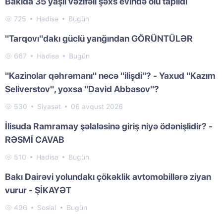
Bakıda 35 yaşlı vəzifəli şəxs evində ölü tapıldı
725
Hadisə
Bugün
"Tarqovı"dakı güclü yanğından GÖRÜNTÜLƏR
667
Hadisə
Bugün
"Kazinolar qəhrəmanı" necə "ilişdi"? - Yaxud "Kazım
Seliverstov", yoxsa "David Abbasov"?
530
Siyasət
06 avqust 2026
İlisuda Ramramay şəlaləsinə giriş niyə ödənişlidir? -
RƏSMİ CAVAB
510
Hadisə
Bugün
Bakı Dairəvi yolundakı çökəklik avtomobillərə ziyan
vurur - ŞİKAYƏT
496
Sosial
Bugün