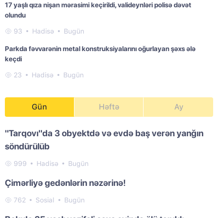
17 yaşlı qıza nişan mərasimi keçirildi, valideynləri polisə dəvət
olundu
93
Hadisə
Bugün
Parkda fəvvarənin metal konstruksiyalarını oğurlayan şəxs ələ
keçdi
23
Hadisə
Bugün
Gün
Həftə
Ay
"Tarqovı"da 3 obyektdə və evdə baş verən yanğın
söndürülüb
999
Hadisə
Bugün
Çimərliyə gedənlərin nəzərinə!
762
Sosial
Bugün