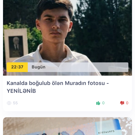
22:37
Bugün
Kanalda boğulub ölən Muradın fotosu
-
YENİLƏNİB
55
0
0