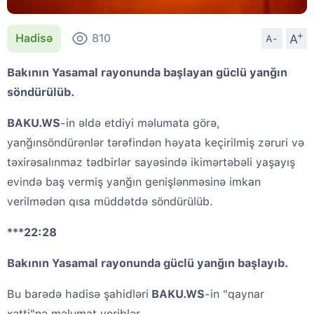
+
A
Hadisə
810
A-
Bakının Yasamal rayonunda başlayan güclü yanğın
söndürülüb.
BAKU.WS
-in əldə etdiyi məlumata görə,
yanğınsöndürənlər tərəfindən həyata keçirilmiş zəruri və
təxirəsalınmaz tədbirlər sayəsində ikimərtəbəli yaşayış
evində baş vermiş yanğın genişlənməsinə imkan
verilmədən qısa müddətdə söndürülüb.
***22:28
Bakının Yasamal rayonunda güclü yanğın başlayıb.
Bu barədə hadisə şahidləri
BAKU.WS
-in "qaynar
xətti"nə məlumat veriblər.