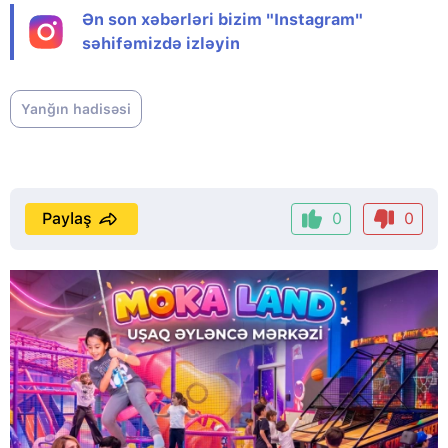
Ən son xəbərləri bizim "Instagram"
səhifəmizdə izləyin
Yanğın hadisəsi
Paylaş
0
0