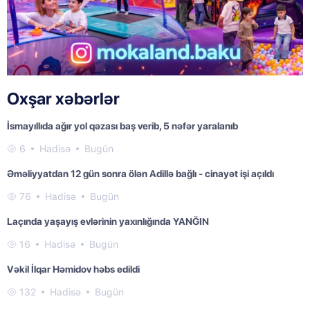
Oxşar xəbərlər
İsmayıllıda ağır yol qəzası baş verib, 5 nəfər yaralanıb
6
Hadisə
Bugün
Əməliyyatdan 12 gün sonra ölən Adillə bağlı - cinayət işi açıldı
76
Hadisə
Bugün
Laçında yaşayış evlərinin yaxınlığında YANĞIN
16
Hadisə
Bugün
Vəkil İlqar Həmidov həbs edildi
132
Hadisə
Bugün