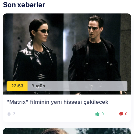
Son xəbərlər
22:53
Bugün
"Matrix" filminin yeni hissəsi çəkiləcək
3
0
0