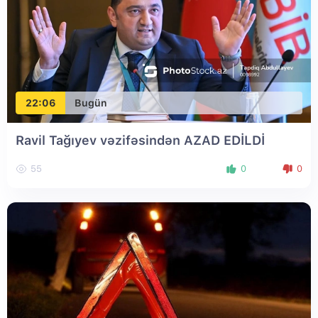
22:06
Bugün
Ravil Tağıyev vəzifəsindən AZAD EDİLDİ
55
0
0