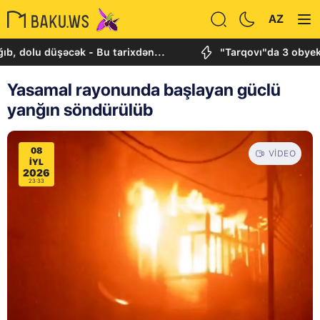
AZ
 düşəcək - Bu tarixdən...
"Tarqovı"da 3 obyektdə və 
Yasamal rayonunda başlayan güclü
yanğın söndürülüb
08
VIDEO
IYL
2026
23:33