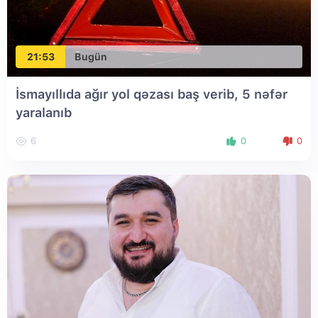
21:53
Bugün
İsmayıllıda ağır yol qəzası baş verib, 5 nəfər
yaralanıb
6
0
0