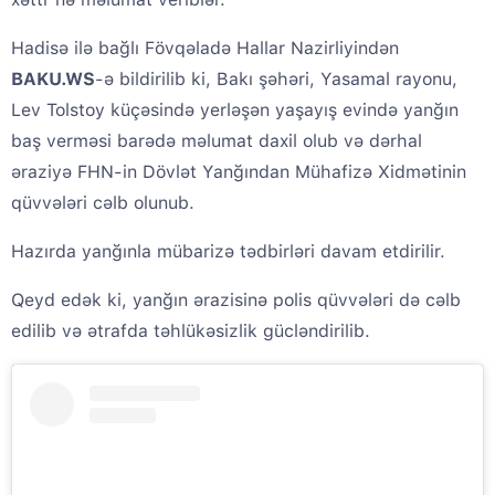
Hadisə ilə bağlı Fövqəladə Hallar Nazirliyindən
BAKU.WS
-ə bildirilib ki, Bakı şəhəri, Yasamal rayonu,
Lev Tolstoy küçəsində yerləşən yaşayış evində yanğın
baş verməsi barədə məlumat daxil olub və dərhal
əraziyə FHN-in Dövlət Yanğından Mühafizə Xidmətinin
qüvvələri cəlb olunub.
Hazırda yanğınla mübarizə tədbirləri davam etdirilir.
Qeyd edək ki, yanğın ərazisinə polis qüvvələri də cəlb
edilib və ətrafda təhlükəsizlik gücləndirilib.