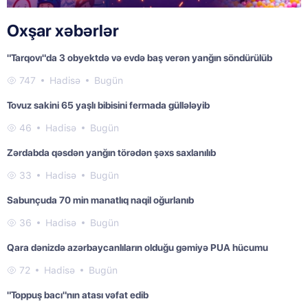
Oxşar xəbərlər
"Tarqovı"da 3 obyektdə və evdə baş verən yanğın söndürülüb
747
Hadisə
Bugün
Tovuz sakini 65 yaşlı bibisini fermada güllələyib
46
Hadisə
Bugün
Zərdabda qəsdən yanğın törədən şəxs saxlanılıb
33
Hadisə
Bugün
Sabunçuda 70 min manatlıq naqil oğurlanıb
36
Hadisə
Bugün
Qara dənizdə azərbaycanlıların olduğu gəmiyə PUA hücumu
72
Hadisə
Bugün
"Toppuş bacı"nın atası vəfat edib