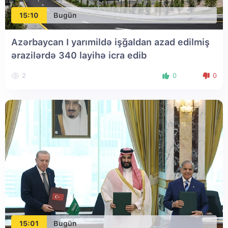
15:10
Bugün
Azərbaycan I yarımildə işğaldan azad edilmiş
ərazilərdə 340 layihə icra edib
2
0
0
15:01
Bugün