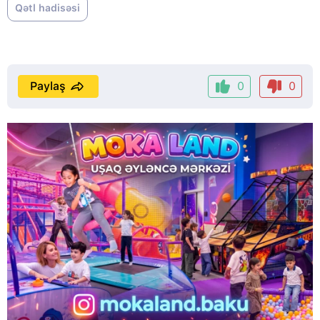
Qətl hadisəsi
Paylaş
0
0