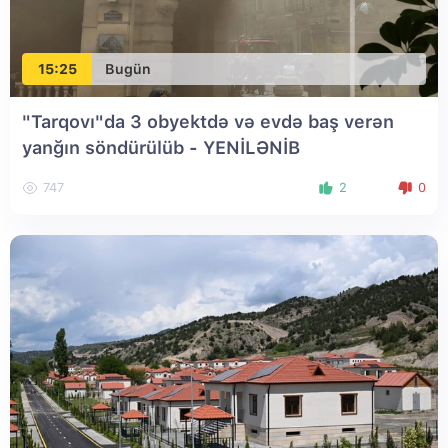
15:25
Bugün
"Tarqovı"da 3 obyektdə və evdə baş verən
yanğın söndürülüb
- YENİLƏNİB
747
2
0