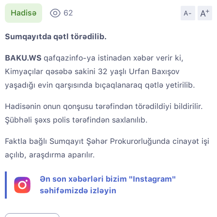
+
A
Hadisə
62
A-
Sumqayıtda qətl törədilib.
BAKU.WS
qafqazinfo-ya istinadən xəbər verir ki,
Kimyaçılar qəsəbə sakini 32 yaşlı Urfan Baxışov
yaşadığı evin qarşısında bıçaqlanaraq qətlə yetirilib.
Hadisənin onun qonşusu tərəfindən törədildiyi bildirilir.
Şübhəli şəxs polis tərəfindən saxlanılıb.
Faktla bağlı Sumqayıt Şəhər Prokurorluğunda cinayət işi
açılıb, araşdırma aparılır.
Ən son xəbərləri bizim "Instagram"
səhifəmizdə izləyin