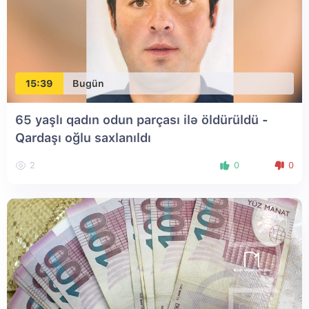
15:39
Bugün
65 yaşlı qadın odun parçası ilə öldürüldü -
Qardaşı oğlu saxlanıldı
2
0
0