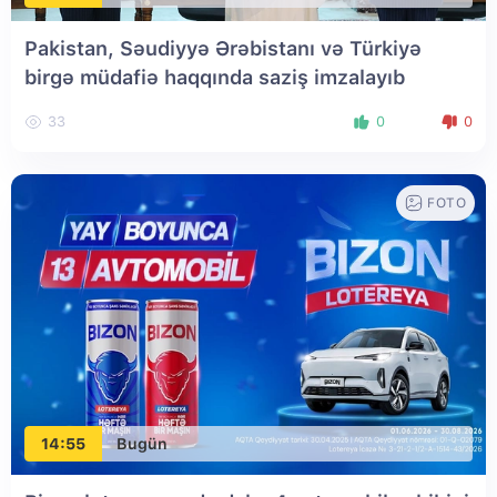
Pakistan, Səudiyyə Ərəbistanı və Türkiyə
birgə müdafiə haqqında saziş imzalayıb
33
0
0
FOTO
14:55
Bugün