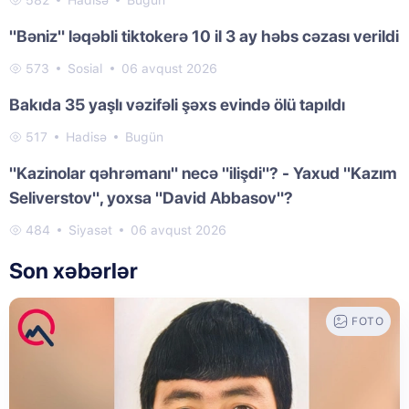
582
Hadisə
Bugün
"Bəniz" ləqəbli tiktokerə 10 il 3 ay həbs cəzası verildi
573
Sosial
06 avqust 2026
Bakıda 35 yaşlı vəzifəli şəxs evində ölü tapıldı
517
Hadisə
Bugün
"Kazinolar qəhrəmanı" necə "ilişdi"? - Yaxud "Kazım
Seliverstov", yoxsa "David Abbasov"?
484
Siyasət
06 avqust 2026
Son xəbərlər
FOTO