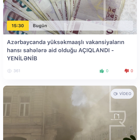
15:30
Bugün
Azərbaycanda yüksəkmaaşlı vakansiyaların
hansı sahələrə aid olduğu AÇIQLANDI
-
YENİLƏNİB
361
0
0
VIDEO