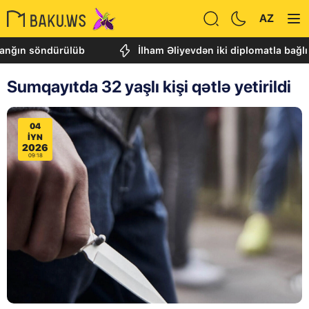
AZ
 söndürülüb
İlham Əliyevdən iki diplomatla bağlı SƏ
Sumqayıtda 32 yaşlı kişi qətlə yetirildi
04
IYN
2026
09:18