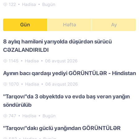
122
Hadisə
Bugün
Gün
Həftə
Ay
8 aylıq hamiləni yarıyolda düşürdən sürücü
CƏZALANDIRILDI
1145
Hadisə
06 avqust 2026
Ayının bacı qardaşı yediyi GÖRÜNTÜLƏR - Hindistan
1070
Hadisə
06 avqust 2026
"Tarqovı"da 3 obyektdə və evdə baş verən yanğın
söndürülüb
747
Hadisə
Bugün
"Tarqovı"dakı güclü yanğından GÖRÜNTÜLƏR