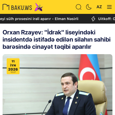
AZ
 prosesini irəli aparır - Elman Nəsirli
Uitkoff: Cənubi 
Orxan Rzayev: "İdrak" liseyindəki
insidentdə istifadə edilən silahın sahibi
barəsində cinayət təqibi aparılır
11
IYN
2026
12:27