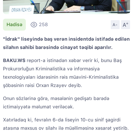
+
A
Hadisə
258
A-
"İdrak" liseyində baş verən insidentdə istifadə edilən
silahın sahibi barəsində cinayət təqibi aparılır.
BAKU.WS
report-a istinadən xəbər verir ki, bunu Baş
Prokurorluğun Kriminalistika və informasiya
texnologiyaları idarəsinin rəis müavini-Kriminalistika
şöbəsinin rəisi Orxan Rzayev deyib.
Onun sözlərinə görə, məsələnin gedişatı barədə
ictimaiyyətə məlumat veriləcək.
Xatırladaq ki, fevralın 6-da liseyin 10-cu sinif şagirdi
atasına məxsus ov silahı ilə müəlliməsinə xəsarət yetirib.