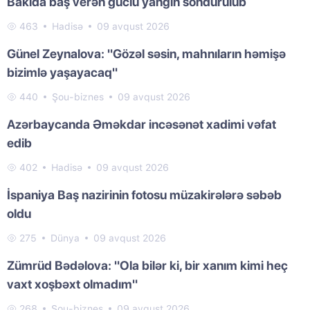
Bakıda baş verən güclü yanğın söndürülüb
463
Hadisə
09 avqust 2026
Günel Zeynalova: "Gözəl səsin, mahnıların həmişə
bizimlə yaşayacaq"
440
Şou-biznes
09 avqust 2026
Azərbaycanda Əməkdar incəsənət xadimi vəfat
edib
402
Hadisə
09 avqust 2026
İspaniya Baş nazirinin fotosu müzakirələrə səbəb
oldu
275
Dünya
09 avqust 2026
Zümrüd Bədəlova: "Ola bilər ki, bir xanım kimi heç
vaxt xoşbəxt olmadım"
268
Şou-biznes
09 avqust 2026