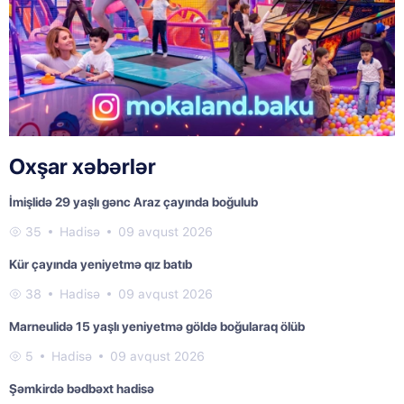
Oxşar xəbərlər
İmişlidə 29 yaşlı gənc Araz çayında boğulub
35
Hadisə
09 avqust 2026
Kür çayında yeniyetmə qız batıb
38
Hadisə
09 avqust 2026
Marneulidə 15 yaşlı yeniyetmə göldə boğularaq ölüb
5
Hadisə
09 avqust 2026
Şəmkirdə bədbəxt hadisə