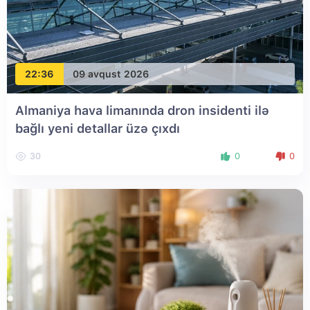
22:36
09 avqust 2026
Almaniya hava limanında dron insidenti ilə
bağlı yeni detallar üzə çıxdı
30
0
0