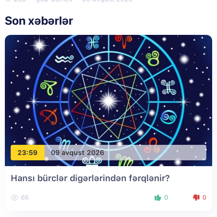
Son xəbərlər
23:59
09 avqust 2026
Hansı bürclər digərlərindən fərqlənir?
66
0
0