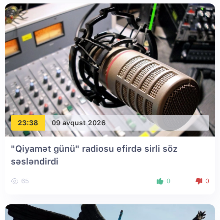
23:38
09 avqust 2026
"Qiyamət günü" radiosu efirdə sirli söz
səsləndirdi
65
0
0