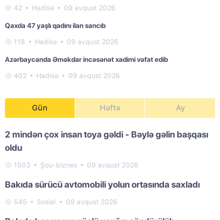
42
Hadisə
09 avqust 2026
Qaxda 47 yaşlı qadını ilan sancıb
118
Hadisə
09 avqust 2026
Azərbaycanda Əməkdar incəsənət xadimi vəfat edib
402
Hadisə
09 avqust 2026
Gün
Həftə
Ay
2 mindən çox insan toya gəldi - Bəylə gəlin başqası
oldu
1503
Şou-biznes
09 avqust 2026
Bakıda sürücü avtomobili yolun ortasında saxladı
545
Sosial
09 avqust 2026