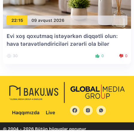
22:15
09 avqust 2026
Evi xoş qoxutmaq istəyərkən diqqətli olun:
hava təravətləndiriciləri zərərli ola bilər
30
0
0
Haqqımızda
Live
© 2004 - 2026 Bütün hüquqlar qorunur