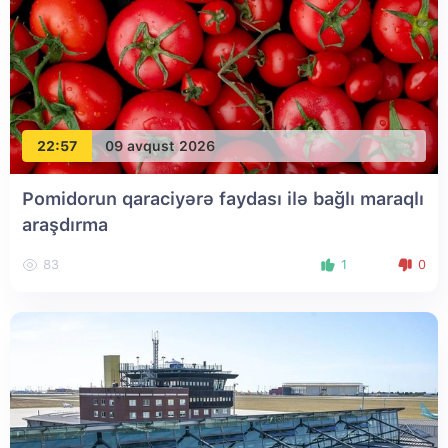
22:57
09 avqust 2026
Pomidorun qaraciyərə faydası ilə bağlı maraqlı
araşdırma
83
1
0