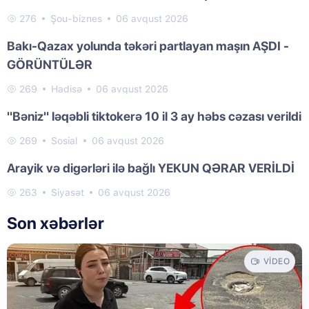
276
Şou-biznes
06 avqust 2026
Bakı-Qazax yolunda təkəri partlayan maşın AŞDI -
GÖRÜNTÜLƏR
269
Hadisə
06 avqust 2026
"Bəniz" ləqəbli tiktokerə 10 il 3 ay həbs cəzası verildi
269
Sosial
06 avqust 2026
Arayik və digərləri ilə bağlı YEKUN QƏRAR VERİLDİ
263
Siyasət
06 avqust 2026
Son xəbərlər
VIDEO