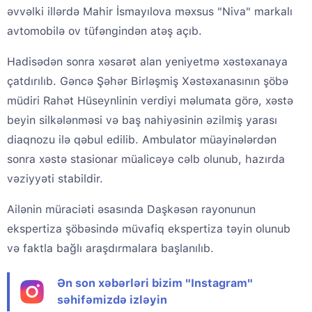
əvvəlki illərdə Mahir İsmayılova məxsus "Niva" markalı
avtomobilə ov tüfəngindən atəş açıb.
Hadisədən sonra xəsarət alan yeniyetmə xəstəxanaya
çatdırılıb. Gəncə Şəhər Birləşmiş Xəstəxanasının şöbə
müdiri Rahət Hüseynlinin verdiyi məlumata görə, xəstə
beyin silkələnməsi və baş nahiyəsinin əzilmiş yarası
diaqnozu ilə qəbul edilib. Ambulator müayinələrdən
sonra xəstə stasionar müalicəyə cəlb olunub, hazırda
vəziyyəti stabildir.
Ailənin müraciəti əsasında Daşkəsən rayonunun
ekspertiza şöbəsində müvafiq ekspertiza təyin olunub
və faktla bağlı araşdırmalara başlanılıb.
Ən son xəbərləri bizim "Instagram"
səhifəmizdə izləyin