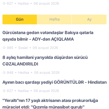
627
Hadisə
06 avqust 2026
Gün
Həftə
Ay
Gürcüstana gedən vətəndaşlar Bakıya qatarla
qayıda bilmir - ADY-dən AÇIQLAMA
985
Sosial
06 avqust 2026
8 aylıq hamiləni yarıyolda düşürdən sürücü
CƏZALANDIRILDI
948
Hadisə
06 avqust 2026
Ayının bacı qardaşı yediyi GÖRÜNTÜLƏR - Hindistan
627
Hadisə
06 avqust 2026
"Yeraltı"nın 17 yaşlı aktrisanın atası prokurorluğa
müraciət etdi: "Qızımla münasibət qurub"