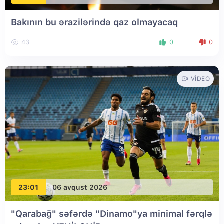
Bakının bu ərazilərində qaz olmayacaq
43
0
0
VIDEO
23:01
06 avqust 2026
"Qarabağ" səfərdə "Dinamo"ya minimal fərqlə