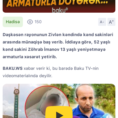
+
A
Hadisə
150
A-
Daşkəsən rayonunun Zivlən kəndində kənd sakinləri
arasında münaqişə baş verib. İddiaya görə, 52 yaşlı
kənd sakini Zöhrab İmanov 13 yaşlı yeniyetməyə
armaturla xəsarət yetirib.
BAKU.WS
xəbər verir ki, bu barədə Baku TV-nin
videomaterialında deyilir.