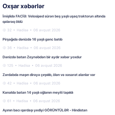
Oxşar xəbərlər
İmişlidə FACİƏ: Velosiped sürən beş yaşlı uşaq traktorun altında
qalaraq öldü
32
Hadisə
06 avqust 2026
Pirşağıda dənizdə 16 yaşlı gənc batıb
36
Hadisə
06 avqust 2026
Dənizdə batan Zeynəbdən bir aydır xəbər yoxdur
125
Hadisə
06 avqust 2026
Zərdabda maşın dirəyə çırpılıb, ölən və xəsarət alanlar var
42
Hadisə
06 avqust 2026
Kanalda batan 14 yaşlı oğlanın meyiti tapıldı
61
Hadisə
06 avqust 2026
Ayının bacı qardaşı yediyi GÖRÜNTÜLƏR - Hindistan