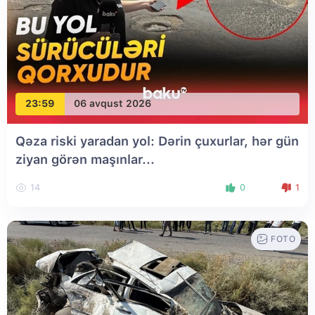
23:59
06 avqust 2026
Qəza riski yaradan yol: Dərin çuxurlar, hər gün
ziyan görən maşınlar...
14
0
1
FOTO