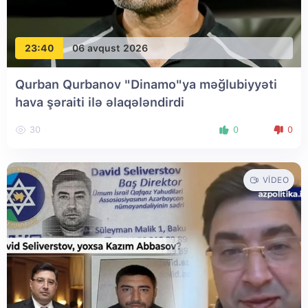
23:40
06 avqust 2026
Qurban Qurbanov "Dinamo"ya məğlubiyyəti
hava şəraiti ilə əlaqələndirdi
30
0
0
VIDEO