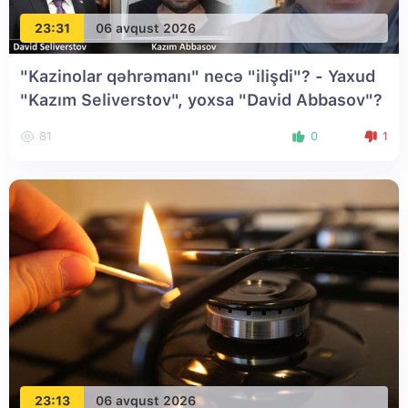
23:31
06 avqust 2026
"Kazinolar qəhrəmanı" necə "ilişdi"? - Yaxud
"Kazım Seliverstov", yoxsa "David Abbasov"?
81
0
1
23:13
06 avqust 2026