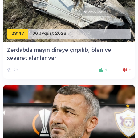
23:47
06 avqust 2026
Zərdabda maşın dirəyə çırpılıb, ölən və
xəsarət alanlar var
22
1
0