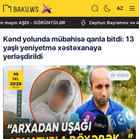
AZ
ın AŞDI - GÖRÜNTÜLƏR
Ceyhun Bayramov və Andrey Sibi
Kənd yolunda mübahisə qanla bitdi: 13
yaşlı yeniyetmə xəstəxanaya
yerləşdirildi
08
VIDEO
IYL
2026
08:26