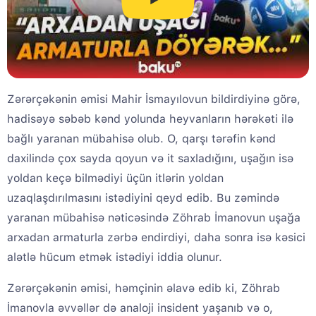
Zərərçəkənin əmisi Mahir İsmayılovun bildirdiyinə görə,
hadisəyə səbəb kənd yolunda heyvanların hərəkəti ilə
bağlı yaranan mübahisə olub. O, qarşı tərəfin kənd
daxilində çox sayda qoyun və it saxladığını, uşağın isə
yoldan keçə bilmədiyi üçün itlərin yoldan
uzaqlaşdırılmasını istədiyini qeyd edib. Bu zəmində
yaranan mübahisə nəticəsində Zöhrab İmanovun uşağa
arxadan armaturla zərbə endirdiyi, daha sonra isə kəsici
alətlə hücum etmək istədiyi iddia olunur.
Zərərçəkənin əmisi, həmçinin əlavə edib ki, Zöhrab
İmanovla əvvəllər də analoji insident yaşanıb və o,