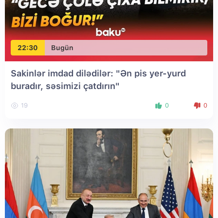
22:30
Bugün
Sakinlər imdad dilədilər: "Ən pis yer-yurd
buradır, səsimizi çatdırın"
19
0
0