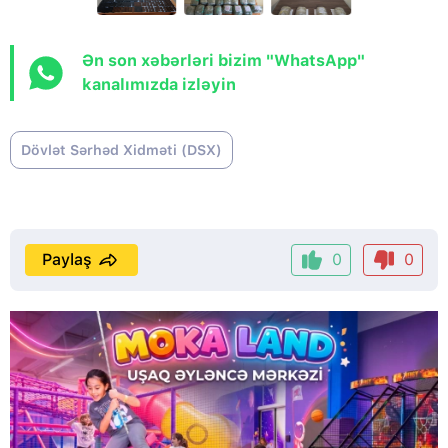
Ən son xəbərləri bizim "WhatsApp"
kanalımızda izləyin
Dövlət Sərhəd Xidməti (DSX)
Paylaş
0
0