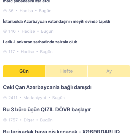
mərc şəbəkəsini ifşa etdi
36
Hadisə
Bugün
İstanbulda Azərbaycan vətəndaşının meyiti evində tapıldı
146
Hadisə
Bugün
Lerik-Lənkəran sərhədində zəlzələ olub
117
Hadisə
Bugün
Gün
Həftə
Ay
Ceki Çan Azərbaycanla bağlı danışdı
2411
Mədəniyyət
Bugün
Bu 3 bürc üçün QIZIL DÖVR başlayır
1757
Digər
Bugün
Bu tarixədək hava pis keçəcək - XƏBƏRDARLIQ