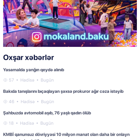
Oxşar xəbərlər
Yasamalda yanğın qeydə alınıb
57
Hadisə
Bugün
Bakıda tanışlarını bıçaqlayan şəxsə prokuror ağır cəza istəyib
46
Hadisə
Bugün
Şahbuzda avtomobil aşıb, 76 yaşlı qadın ölüb
18
Hadisə
Bugün
KMBİ qanunsuz dövriyyəsi 10 milyon manat olan daha bir onlayn