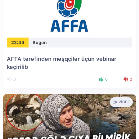
22:44
Bugün
AFFA tərəfindən məşqçilər üçün vebinar
keçirilib
0
0
0
VIDEO