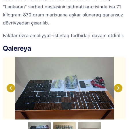
"Lənkəran" sərhəd dəstəsinin xidməti ərazisində isə 71
kiloqram 870 qram marixuana aşkar olunaraq qanunsuz
dövriyyədən çıxarılıb.
Faktlar üzrə əməliyyat-istintaq tədbirləri davam etdirilir.
Qalereya