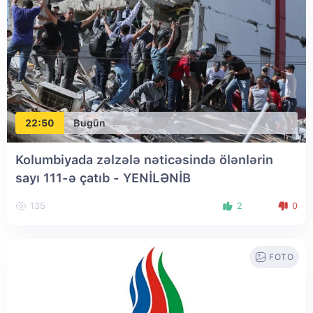
22:50
Bugün
Kolumbiyada zəlzələ nəticəsində ölənlərin
sayı 111-ə çatıb
- YENİLƏNİB
135
2
0
FOTO