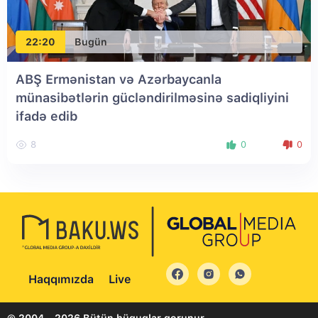
22:20
Bugün
ABŞ Ermənistan və Azərbaycanla
münasibətlərin gücləndirilməsinə sadiqliyini
ifadə edib
8
0
0
Haqqımızda
Live
© 2004 - 2026 Bütün hüquqlar qorunur