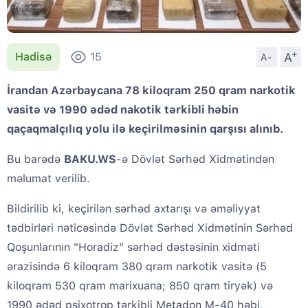
+
A
Hadisə
15
A-
İrandan Azərbaycana 78 kiloqram 250 qram narkotik
vasitə və 1990 ədəd nakotik tərkibli həbin
qaçaqmalçılıq yolu ilə keçirilməsinin qarşısı alınıb.
Bu barədə
BAKU.WS
-ə Dövlət Sərhəd Xidmətindən
məlumat verilib.
Bildirilib ki, keçirilən sərhəd axtarışı və əməliyyat
tədbirləri nəticəsində Dövlət Sərhəd Xidmətinin Sərhəd
Qoşunlarının "Horadiz" sərhəd dəstəsinin xidməti
ərazisində 6 kiloqram 380 qram narkotik vasitə (5
kiloqram 530 qram marixuana; 850 qram tiryək) və
1990 ədəd psixotrop tərkibli Metadon M-40 həbi,