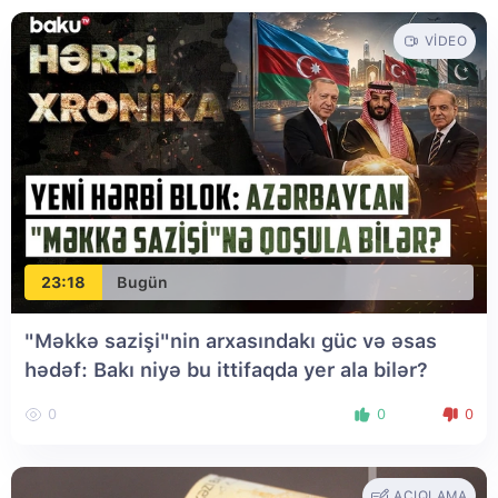
VIDEO
23:18
Bugün
"Məkkə sazişi"nin arxasındakı güc və əsas
hədəf: Bakı niyə bu ittifaqda yer ala bilər?
0
0
0
AÇIQLAMA