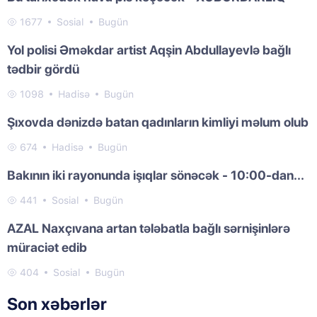
1677
Sosial
Bugün
Yol polisi Əməkdar artist Aqşin Abdullayevlə bağlı
tədbir gördü
1098
Hadisə
Bugün
Şıxovda dənizdə batan qadınların kimliyi məlum olub
674
Hadisə
Bugün
Bakının iki rayonunda işıqlar sönəcək - 10:00-dan...
441
Sosial
Bugün
AZAL Naxçıvana artan tələbatla bağlı sərnişinlərə
müraciət edib
404
Sosial
Bugün
Son xəbərlər