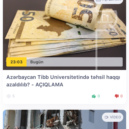
23:03
Bugün
Azərbaycan Tibb Universitetində təhsil haqqı
azaldılıb? - AÇIQLAMA
5
0
0
VIDEO