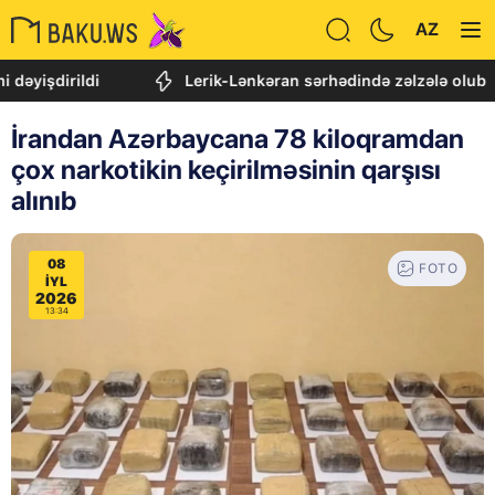
AZ
irildi
Lerik-Lənkəran sərhədində zəlzələ olub
İrandan Azərbaycana 78 kiloqramdan
çox narkotikin keçirilməsinin qarşısı
alınıb
08
FOTO
IYL
2026
13:34