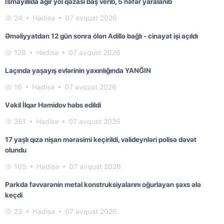
İsmayıllıda ağır yol qəzası baş verib, 5 nəfər yaralanıb
24
Hadisə
07 avqust 2026
Əməliyyatdan 12 gün sonra ölən Adillə bağlı - cinayət işi açıldı
128
Hadisə
07 avqust 2026
Laçında yaşayış evlərinin yaxınlığında YANĞIN
16
Hadisə
07 avqust 2026
Vəkil İlqar Həmidov həbs edildi
251
Hadisə
07 avqust 2026
17 yaşlı qıza nişan mərasimi keçirildi, valideynləri polisə dəvət
olundu
105
Hadisə
07 avqust 2026
Parkda fəvvarənin metal konstruksiyalarını oğurlayan şəxs ələ
keçdi
23
Hadisə
07 avqust 2026