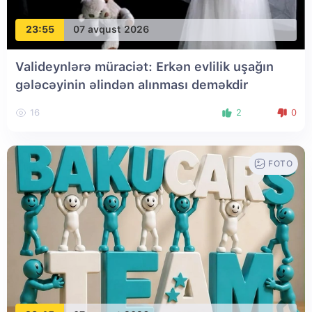
23:55
07 avqust 2026
Valideynlərə müraciət: Erkən evlilik uşağın
gələcəyinin əlindən alınması deməkdir
16
2
0
FOTO