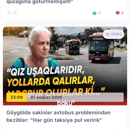
qucağıma götürməmişəm"
25
0
0
VIDEO
23:09
07 avqust 2026
Göygöldə sakinlər avtobus problemindən
beziblər: "Hər gün taksiyə pul veririk"