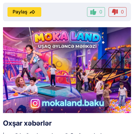
Paylaş
0
0
Oxşar xəbərlər