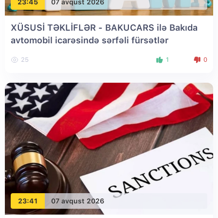
23:45
07 avqust 2026
XÜSUSİ TƏKLİFLƏR - BAKUCARS ilə Bakıda
avtomobil icarəsində sərfəli fürsətlər
25
1
0
23:41
07 avqust 2026