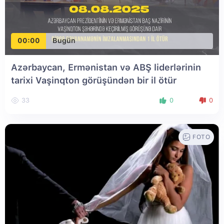
00:00
Bugün
Azərbaycan, Ermənistan və ABŞ liderlərinin
tarixi Vaşinqton görüşündən bir il ötür
33
0
0
FOTO