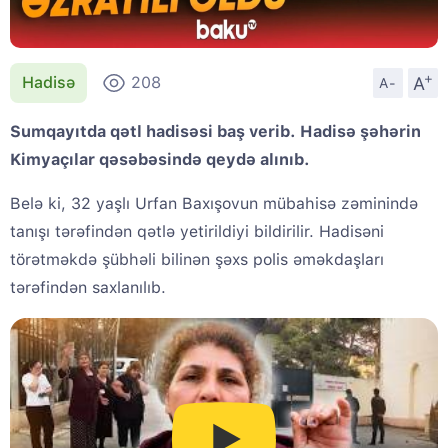
+
A
Hadisə
208
A-
Sumqayıtda qətl hadisəsi baş verib. Hadisə şəhərin
Kimyaçılar qəsəbəsində qeydə alınıb.
Belə ki, 32 yaşlı Urfan Baxışovun mübahisə zəminində
tanışı tərəfindən qətlə yetirildiyi bildirilir. Hadisəni
törətməkdə şübhəli bilinən şəxs polis əməkdaşları
tərəfindən saxlanılıb.