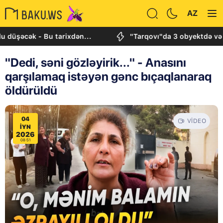
AZ
cək - Bu tarixdən...
"Tarqovı"da 3 obyektdə və evdə 
"Dedi, səni gözləyirik..." - Anasını
qarşılamaq istəyən gənc bıçaqlanaraq
öldürüldü
04
VIDEO
IYN
2026
08:51