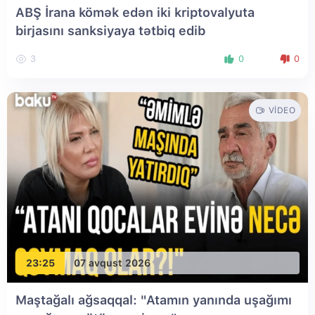
ABŞ İrana kömək edən iki kriptovalyuta
birjasını sanksiyaya tətbiq edib
3
0
0
VIDEO
23:25
07 avqust 2026
Maştağalı ağsaqqal: "Atamın yanında uşağımı