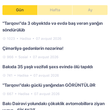
Gün
Həftə
Ay
"Tarqovı"da 3 obyektdə və evdə baş verən yanğın
söndürülüb
1023
Hadisə
07 avqust 2026
Çimərliyə gedənlərin nəzərinə!
966
Sosial
07 avqust 2026
Bakıda 35 yaşlı vəzifəli şəxs evində ölü tapıldı
741
Hadisə
07 avqust 2026
"Tarqovı"dakı güclü yanğından GÖRÜNTÜLƏR
667
Hadisə
07 avqust 2026
Bakı Dairəvi yolundakı çökəklik avtomobillərə ziyan