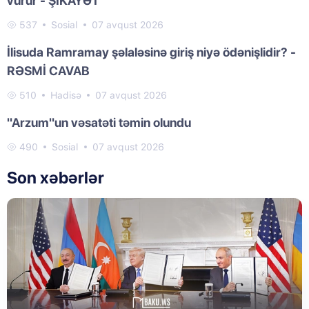
vurur - ŞİKAYƏT
537
Sosial
07 avqust 2026
İlisuda Ramramay şəlaləsinə giriş niyə ödənişlidir? -
RƏSMİ CAVAB
510
Hadisə
07 avqust 2026
"Arzum"un vəsatəti təmin olundu
490
Sosial
07 avqust 2026
Son xəbərlər