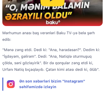
Mərhumun anası baş verənləri Baku TV-yə belə şərh
edib:
"Mənə zəng etdi. Dedi ki: "Ana, haradasan?". Dedim ki:
"İşdəyəm, gəlirəm". Dedi: "Ana, Natiqlə oturmuşuq
çöldə, səni gözləyirik". Bir də qonşular zəng etdi ki,
Urfanı Natiq bıçaqlayıb. Çatan kimi atası dedi ki, ölüb".
Ən son xəbərləri bizim "Instagram"
səhifəmizdə izləyin