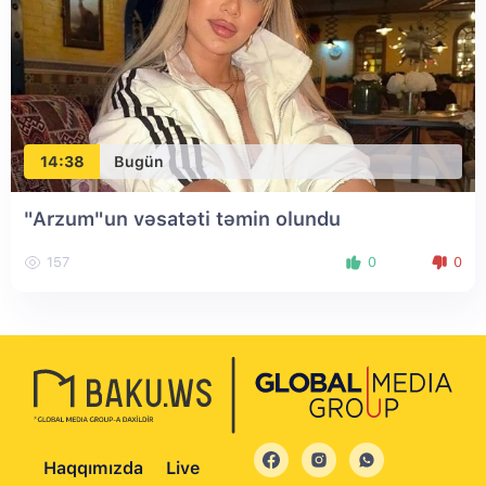
14:38
Bugün
"Arzum"un vəsatəti təmin olundu
157
0
0
Haqqımızda
Live