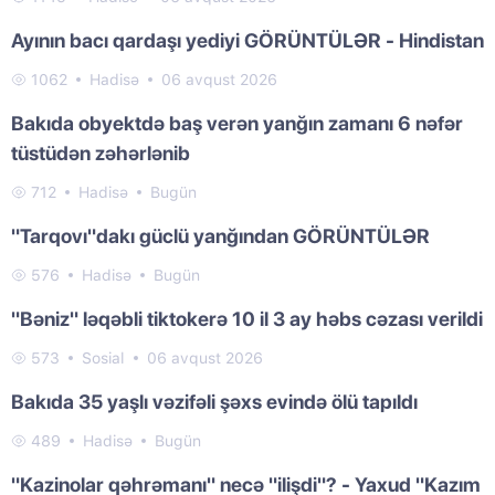
Ayının bacı qardaşı yediyi GÖRÜNTÜLƏR - Hindistan
1062
Hadisə
06 avqust 2026
Bakıda obyektdə baş verən yanğın zamanı 6 nəfər
tüstüdən zəhərlənib
712
Hadisə
Bugün
"Tarqovı"dakı güclü yanğından GÖRÜNTÜLƏR
576
Hadisə
Bugün
"Bəniz" ləqəbli tiktokerə 10 il 3 ay həbs cəzası verildi
573
Sosial
06 avqust 2026
Bakıda 35 yaşlı vəzifəli şəxs evində ölü tapıldı
489
Hadisə
Bugün
"Kazinolar qəhrəmanı" necə "ilişdi"? - Yaxud "Kazım