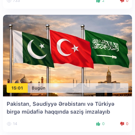
733
2
0
15:01
Bugün
Pakistan, Səudiyyə Ərəbistanı və Türkiyə
birgə müdafiə haqqında saziş imzalayıb
14
0
0