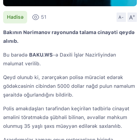
+
A
Hadisə
51
A-
Bakının Nərimanov rayonunda talama cinayəti qeydə
alınıb.
Bu barədə
BAKU.WS
-ə Daxili İşlər Nazirliyindən
məlumat verilib.
Qeyd olunub ki, zərərçəkən polisə müraciət edərək
gödəkcəsinin cibindən 5000 dollar nağd pulun naməlum
şəraitdə oğurlandığını bildirib.
Polis əməkdaşları tərəfindən keçirilən tədbirlə cinayət
əməlini törətməkdə şübhəli bilinən, əvvəllər məhkum
olunmuş 35 yaşlı şəxs müəyyən edilərək saxlanılıb.
Araşdırmalar zamanı onun restoranların birində