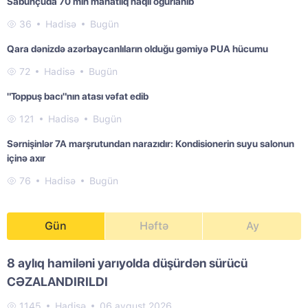
Sabunçuda 70 min manatlıq naqil oğurlanıb
36
Hadisə
Bugün
Qara dənizdə azərbaycanlıların olduğu gəmiyə PUA hücumu
72
Hadisə
Bugün
"Toppuş bacı"nın atası vəfat edib
121
Hadisə
Bugün
Sərnişinlər 7A marşrutundan narazıdır: Kondisionerin suyu salonun
içinə axır
76
Hadisə
Bugün
Gün
Həftə
Ay
8 aylıq hamiləni yarıyolda düşürdən sürücü
CƏZALANDIRILDI
1145
Hadisə
06 avqust 2026