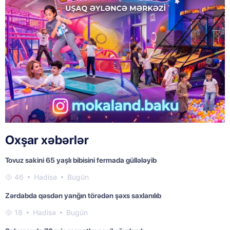
Oxşar xəbərlər
Tovuz sakini 65 yaşlı bibisini fermada güllələyib
46
Hadisə
Bugün
Zərdabda qəsdən yanğın törədən şəxs saxlanılıb
18
Hadisə
Bugün