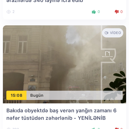
ərazilərdə 340 layihə icra edib
2
0
0
VIDEO
15:08
Bugün
Bakıda obyektdə baş verən yanğın zamanı 6
nəfər tüstüdən zəhərlənib
- YENİLƏNİB