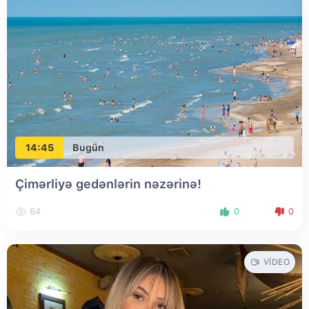
14:45
Bugün
Çimərliyə gedənlərin nəzərinə!
64
0
0
VIDEO