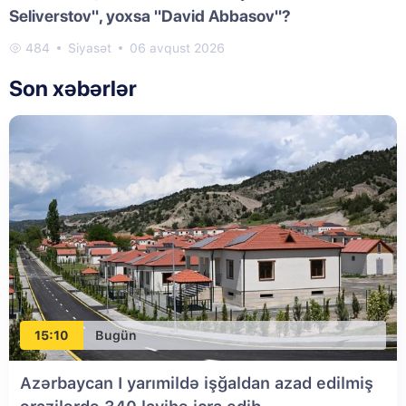
Seliverstov", yoxsa "David Abbasov"?
484
Siyasət
06 avqust 2026
Son xəbərlər
15:10
Bugün
Azərbaycan I yarımildə işğaldan azad edilmiş