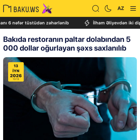
AZ
fər tüstüdən zəhərlənib
İlham Əliyevdən iki diploma
Bakıda restoranın paltar dolabından 5
000 dollar oğurlayan şəxs saxlanılıb
13
IYN
2026
13:13