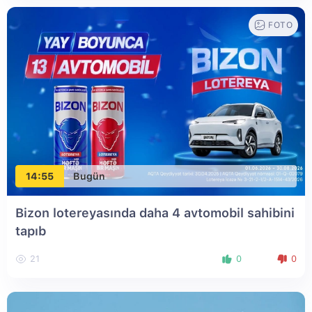
FOTO
14:55
Bugün
Bizon lotereyasında daha 4 avtomobil sahibini
tapıb
21
0
0