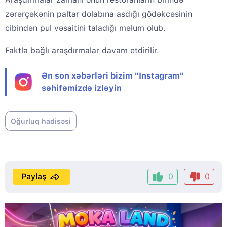
zərərçəkənin paltar dolabına asdığı gödəkcəsinin
cibindən pul vəsaitini taladığı məlum olub.
Faktla bağlı araşdırmalar davam etdirilir.
Ən son xəbərləri bizim "Instagram"
səhifəmizdə izləyin
Oğurluq hadisəsi
Paylaş
0
0