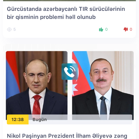
Gürcüstanda azərbaycanlı TIR sürücülərinin
bir qisminin problemi həll olunub
5
0
0
12:38
Bugün
Nikol Paşinyan Prezident İlham Əliyevə zəng