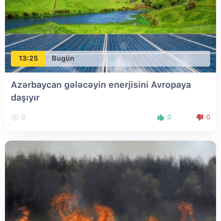
13:25
Bugün
Azərbaycan gələcəyin enerjisini Avropaya
daşıyır
0
0
0