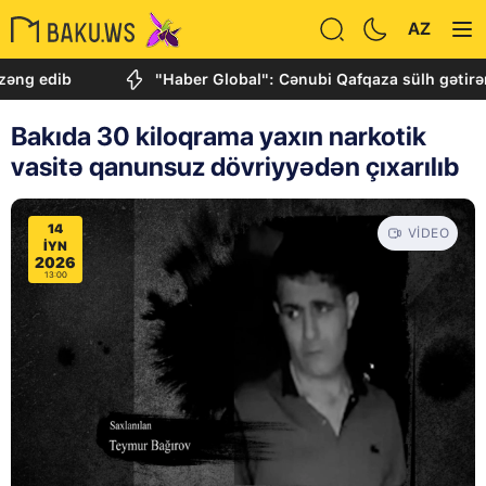
AZ
dib
"Haber Global": Cənubi Qafqaza sülh gətirən tarixi
Bakıda 30 kiloqrama yaxın narkotik
vasitə qanunsuz dövriyyədən çıxarılıb
14
VIDEO
IYN
2026
13:00