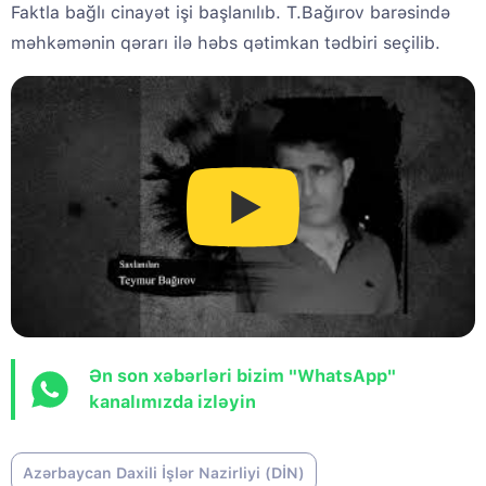
Faktla bağlı cinayət işi başlanılıb. T.Bağırov barəsində
məhkəmənin qərarı ilə həbs qətimkan tədbiri seçilib.
Ən son xəbərləri bizim "WhatsApp"
kanalımızda izləyin
Azərbaycan Daxili İşlər Nazirliyi (DİN)