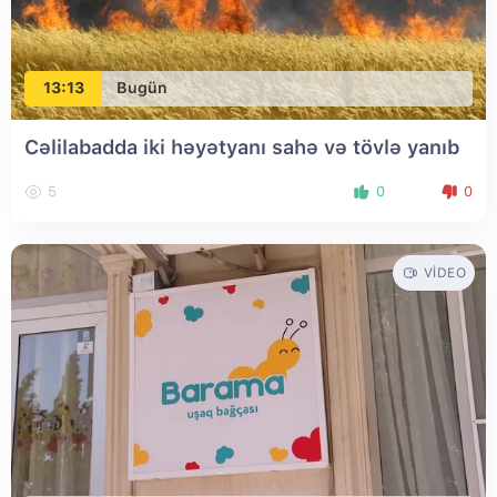
13:13
Bugün
Cəlilabadda iki həyətyanı sahə və tövlə yanıb
5
0
0
VIDEO