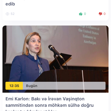
edib
52
0
0
12:35
Bugün
Emi Karlon: Bakı və İrəvan Vaşinqton
sammitindən sonra möhkəm sülhə doğru