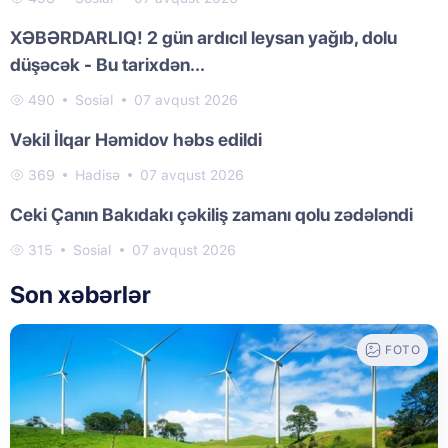
XƏBƏRDARLIQ! 2 gün ardıcıl leysan yağıb, dolu
düşəcək - Bu tarixdən...
490
Sosial
07 avqust 2026
Vəkil İlqar Həmidov həbs edildi
369
Hadisə
07 avqust 2026
Ceki Çanın Bakıdakı çəkiliş zamanı qolu zədələndi
315
Sosial
07 avqust 2026
Son xəbərlər
FOTO