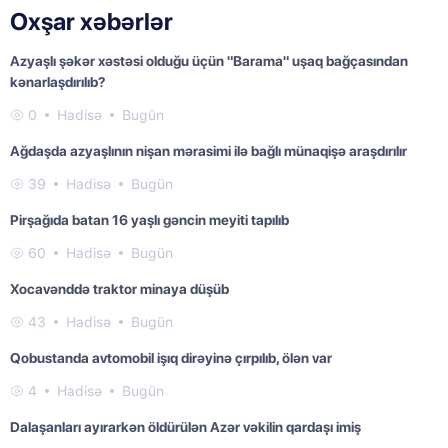
Oxşar xəbərlər
Azyaşlı şəkər xəstəsi olduğu üçün "Barama" uşaq bağçasından
kənarlaşdırılıb?
0
Hadisə
Bugün
Ağdaşda azyaşlının nişan mərasimi ilə bağlı münaqişə araşdırılır
39
Hadisə
Bugün
Pirşağıda batan 16 yaşlı gəncin meyiti tapılıb
60
Hadisə
Bugün
Xocavənddə traktor minaya düşüb
43
Hadisə
Bugün
Qobustanda avtomobil işıq dirəyinə çırpılıb, ölən var
4
Hadisə
Bugün
Dalaşanları ayırarkən öldürülən Azər vəkilin qardaşı imiş