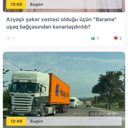
13:00
Bugün
Azyaşlı şəkər xəstəsi olduğu üçün "Barama"
uşaq bağçasından kənarlaşdırılıb?
0
0
2
12:49
Bugün