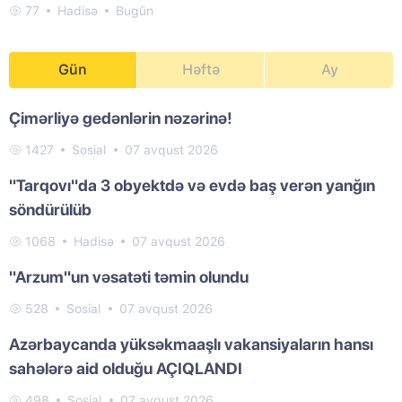
77
Hadisə
Bugün
Gün
Həftə
Ay
Çimərliyə gedənlərin nəzərinə!
1427
Sosial
07 avqust 2026
"Tarqovı"da 3 obyektdə və evdə baş verən yanğın
söndürülüb
1068
Hadisə
07 avqust 2026
"Arzum"un vəsatəti təmin olundu
528
Sosial
07 avqust 2026
Azərbaycanda yüksəkmaaşlı vakansiyaların hansı
sahələrə aid olduğu AÇIQLANDI
498
Sosial
07 avqust 2026