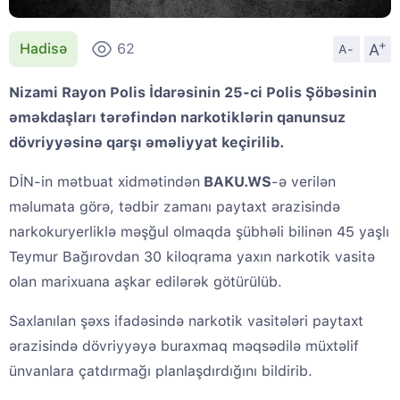
+
A
Hadisə
62
A-
Nizami Rayon Polis İdarəsinin 25-ci Polis Şöbəsinin
əməkdaşları tərəfindən narkotiklərin qanunsuz
dövriyyəsinə qarşı əməliyyat keçirilib.
DİN-in mətbuat xidmətindən
BAKU.WS
-ə verilən
məlumata görə, tədbir zamanı paytaxt ərazisində
narkokuryerliklə məşğul olmaqda şübhəli bilinən 45 yaşlı
Teymur Bağırovdan 30 kiloqrama yaxın narkotik vasitə
olan marixuana aşkar edilərək götürülüb.
Saxlanılan şəxs ifadəsində narkotik vasitələri paytaxt
ərazisində dövriyyəyə buraxmaq məqsədilə müxtəlif
ünvanlara çatdırmağı planlaşdırdığını bildirib.