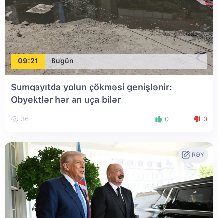
09:21
Bugün
Sumqayıtda yolun çökməsi genişlənir:
Obyektlər hər an uça bilər
36
0
0
RƏY