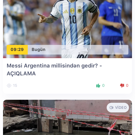
09:29
Bugün
Messi Argentina millisindən gedir? -
AÇIQLAMA
15
0
0
VIDEO