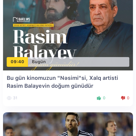
09:40
Bugün
Bu gün kinomuzun "Nəsimi"si, Xalq artisti
Rasim Balayevin doğum günüdür
31
0
0