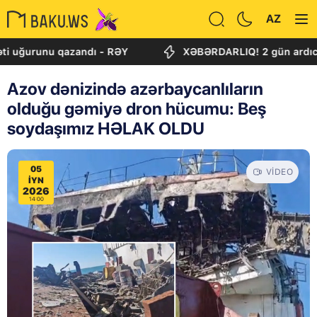
AZ
unu qazandı - RƏY
XƏBƏRDARLIQ! 2 gün ardıcıl leysan 
Azov dənizində azərbaycanlıların
olduğu gəmiyə dron hücumu: Beş
soydaşımız HƏLAK OLDU
05
VIDEO
IYN
2026
14:00