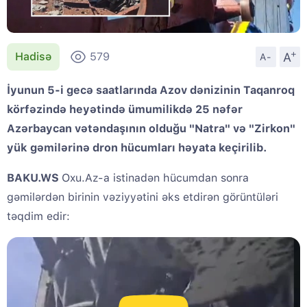
+
A
Hadisə
579
A-
İyunun 5-i gecə saatlarında Azov dənizinin Taqanroq
körfəzində heyətində ümumilikdə 25 nəfər
Azərbaycan vətəndaşının olduğu "Natra" və "Zirkon"
yük gəmilərinə dron hücumları həyata keçirilib.
BAKU.WS
Oxu.Az-a istinadən hücumdan sonra
gəmilərdən birinin vəziyyətini əks etdirən görüntüləri
təqdim edir: