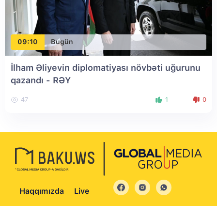
09:10
Bugün
İlham Əliyevin diplomatiyası növbəti uğurunu
qazandı - RƏY
47
1
0
Haqqımızda
Live