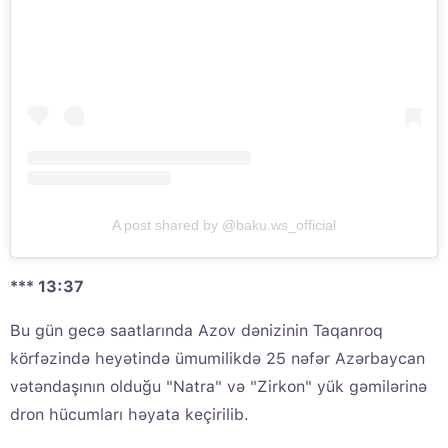
A post shared by @baku.ws_official
*** 13:37
Bu gün gecə saatlarında Azov dənizinin Taqanroq
körfəzində heyətində ümumilikdə 25 nəfər Azərbaycan
vətəndaşının olduğu "Natra" və "Zirkon" yük gəmilərinə
dron hücumları həyata keçirilib.