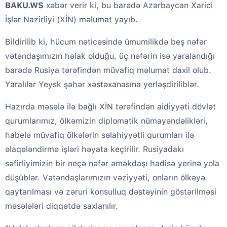
BAKU.WS
xəbər verir ki, bu barədə Azərbaycan Xarici
İşlər Nazirliyi (XİN) məlumat yayıb.
Bildirilib ki, hücum nəticəsində ümumilikdə beş nəfər
vətəndaşımızın həlak olduğu, üç nəfərin isə yaralandığı
barədə Rusiya tərəfindən müvafiq məlumat daxil olub.
Yaralılar Yeysk şəhər xəstəxanasına yerləşdiriliblər.
Hazırda məsələ ilə bağlı XİN tərəfindən aidiyyəti dövlət
qurumlarımız, ölkəmizin diplomatik nümayəndəlikləri,
habelə müvafiq ölkələrin səlahiyyətli qurumları ilə
əlaqələndirmə işləri həyata keçirilir. Rusiyadakı
səfirliyimizin bir neçə nəfər əməkdaşı hadisə yerinə yola
düşüblər. Vətəndaşlarımızın vəziyyəti, onların ölkəyə
qaytarılması və zəruri konsulluq dəstəyinin göstərilməsi
məsələləri diqqətdə saxlanılır.