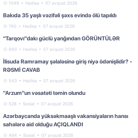
1049
Hadisə
07 avqust 2026
Bakıda 35 yaşlı vəzifəli şəxs evində ölü tapıldı
765
Hadisə
07 avqust 2026
"Tarqovı"dakı güclü yanğından GÖRÜNTÜLƏR
693
Hadisə
07 avqust 2026
İlisuda Ramramay şəlaləsinə giriş niyə ödənişlidir? -
RƏSMİ CAVAB
543
Hadisə
07 avqust 2026
"Arzum"un vəsatəti təmin olundu
528
Sosial
07 avqust 2026
Azərbaycanda yüksəkmaaşlı vakansiyaların hansı
sahələrə aid olduğu AÇIQLANDI
494
Sosial
07 avqust 2026