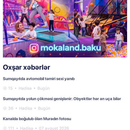
Oxşar xəbərlər
Sumqayıtda avtomobil təmiri sexi yanıb
15
Hadisə
Bugün
Sumqayıtda yolun çökməsi genişlənir: Obyektlər hər an uça bilər
36
Hadisə
Bugün
Kanalda boğulub ölən Muradın fotosu
111
Hadisə
07 avqust 2026