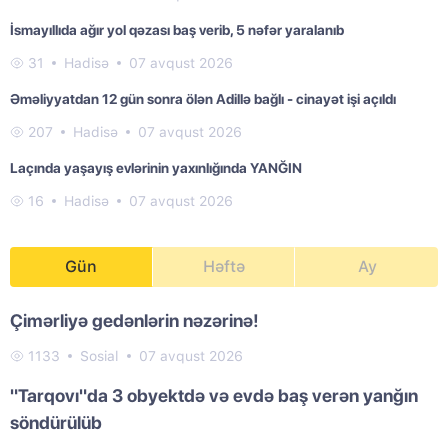
İsmayıllıda ağır yol qəzası baş verib, 5 nəfər yaralanıb
31
Hadisə
07 avqust 2026
Əməliyyatdan 12 gün sonra ölən Adillə bağlı - cinayət işi açıldı
207
Hadisə
07 avqust 2026
Laçında yaşayış evlərinin yaxınlığında YANĞIN
16
Hadisə
07 avqust 2026
Gün
Həftə
Ay
Çimərliyə gedənlərin nəzərinə!
1133
Sosial
07 avqust 2026
"Tarqovı"da 3 obyektdə və evdə baş verən yanğın
söndürülüb