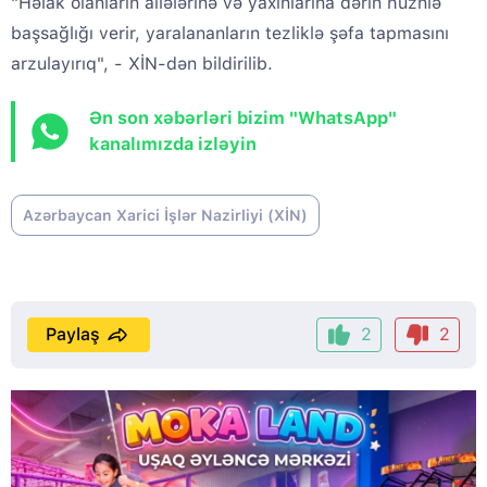
"Həlak olanların ailələrinə və yaxınlarına dərin hüznlə
başsağlığı verir, yaralananların tezliklə şəfa tapmasını
arzulayırıq", - XİN-dən bildirilib.
Ən son xəbərləri bizim "WhatsApp"
kanalımızda izləyin
Azərbaycan Xarici İşlər Nazirliyi (XİN)
Paylaş
2
2