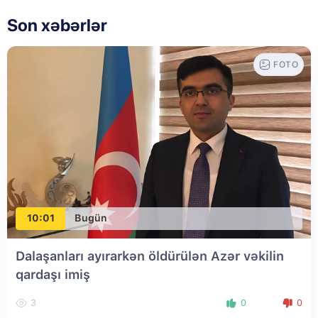
Son xəbərlər
FOTO
10:01
Bugün
Dalaşanları ayırarkən öldürülən Azər vəkilin
qardaşı imiş
3
0
0