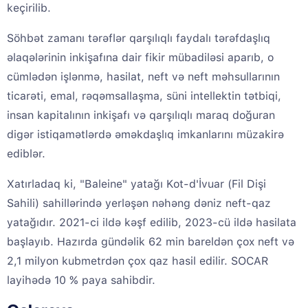
keçirilib.
Söhbət zamanı tərəflər qarşılıqlı faydalı tərəfdaşlıq
əlaqələrinin inkişafına dair fikir mübadiləsi aparıb, o
cümlədən işlənmə, hasilat, neft və neft məhsullarının
ticarəti, emal, rəqəmsallaşma, süni intellektin tətbiqi,
insan kapitalının inkişafı və qarşılıqlı maraq doğuran
digər istiqamətlərdə əməkdaşlıq imkanlarını müzakirə
ediblər.
Xatırladaq ki, "Baleine" yatağı Kot-d'İvuar (Fil Dişi
Sahili) sahillərində yerləşən nəhəng dəniz neft-qaz
yatağıdır. 2021-ci ildə kəşf edilib, 2023-cü ildə hasilata
başlayıb. Hazırda gündəlik 62 min bareldən çox neft və
2,1 milyon kubmetrdən çox qaz hasil edilir. SOCAR
layihədə 10 % paya sahibdir.