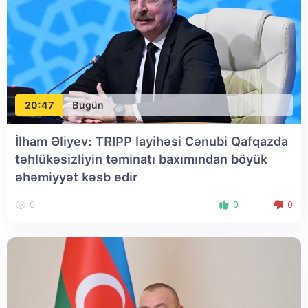
20:47
Bugün
İlham Əliyev: TRIPP layihəsi Cənubi Qafqazda
təhlükəsizliyin təminatı baxımından böyük
əhəmiyyət kəsb edir
0
0
0