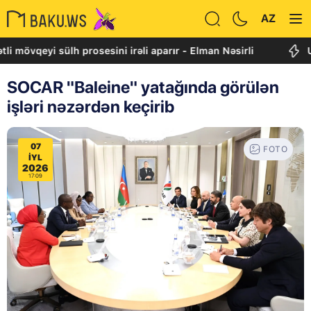
AZ
eyi sülh prosesini irəli aparır - Elman Nəsirli
Uitkoff:
SOCAR "Baleine" yatağında görülən
işləri nəzərdən keçirib
07
FOTO
IYL
2026
17:09