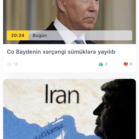
20:24
Bugün
Co Baydenin xərçəngi sümüklərə yayılıb
18
0
0