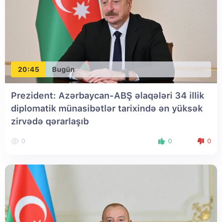
20:45
Bugün
Prezident: Azərbaycan-ABŞ əlaqələri 34 illik
diplomatik münasibətlər tarixində ən yüksək
zirvədə qərarlaşıb
0
0
0