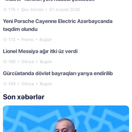
176
Şou-biznes
07 avqust 2026
Yeni Porsche Cayenne Electric Azərbaycanda
təqdim olundu
173
Promo
Bugün
Lionel Messiyə ağır itki üz verdi
160
Dünya
Bugün
Gürcüstanda dövlət bayraqları yarıya endirilib
149
Dünya
Bugün
Son xəbərlər