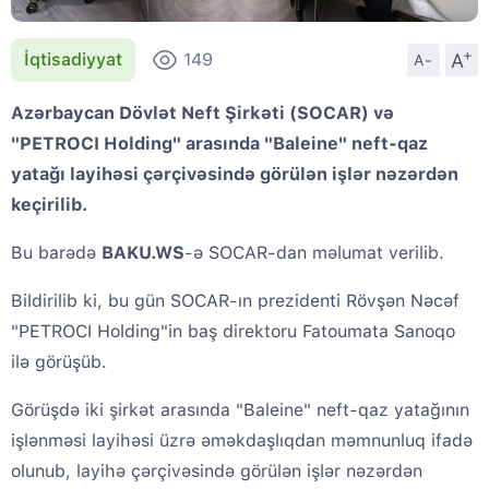
+
A
İqtisadiyyat
149
A-
Azərbaycan Dövlət Neft Şirkəti (SOCAR) və
"PETROCI Holding" arasında "Baleine" neft-qaz
yatağı layihəsi çərçivəsində görülən işlər nəzərdən
keçirilib.
Bu barədə
BAKU.WS
-ə SOCAR-dan məlumat verilib.
Bildirilib ki, bu gün SOCAR-ın prezidenti Rövşən Nəcəf
"PETROCI Holding"in baş direktoru Fatoumata Sanoqo
ilə görüşüb.
Görüşdə iki şirkət arasında "Baleine" neft-qaz yatağının
işlənməsi layihəsi üzrə əməkdaşlıqdan məmnunluq ifadə
olunub, layihə çərçivəsində görülən işlər nəzərdən