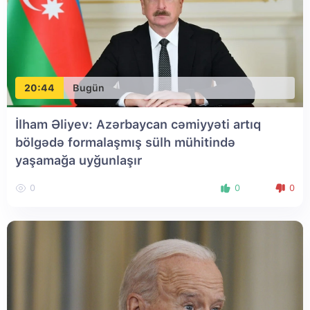
20:44
Bugün
İlham Əliyev: Azərbaycan cəmiyyəti artıq
bölgədə formalaşmış sülh mühitində
yaşamağa uyğunlaşır
0
0
0