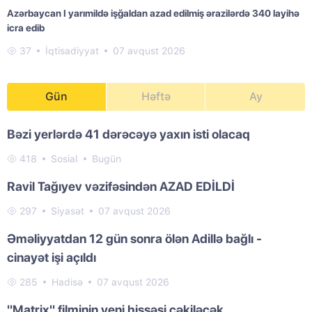
Azərbaycan I yarımildə işğaldan azad edilmiş ərazilərdə 340 layihə
icra edib
37
İqtisadiyyat
07 avqust 2026
Gün
Həftə
Ay
Bəzi yerlərdə 41 dərəcəyə yaxın isti olacaq
418
Sosial
Bugün
Ravil Tağıyev vəzifəsindən AZAD EDİLDİ
297
Siyasət
07 avqust 2026
Əməliyyatdan 12 gün sonra ölən Adillə bağlı -
cinayət işi açıldı
285
Hadisə
07 avqust 2026
"Matrix" filminin yeni hissəsi çəkiləcək