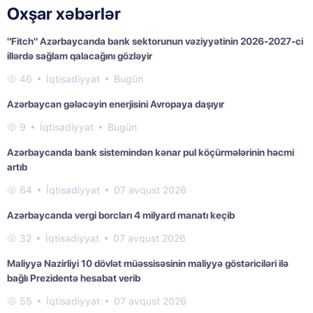
Oxşar xəbərlər
"Fitch" Azərbaycanda bank sektorunun vəziyyətinin 2026-2027-ci
illərdə sağlam qalacağını gözləyir
46
İqtisadiyyat
Bugün
Azərbaycan gələcəyin enerjisini Avropaya daşıyır
9
İqtisadiyyat
Bugün
Azərbaycanda bank sistemindən kənar pul köçürmələrinin həcmi
artıb
64
İqtisadiyyat
07 avqust 2026
Azərbaycanda vergi borcları 4 milyard manatı keçib
32
İqtisadiyyat
07 avqust 2026
Maliyyə Nazirliyi 10 dövlət müəssisəsinin maliyyə göstəriciləri ilə
bağlı Prezidentə hesabat verib
55
İqtisadiyyat
07 avqust 2026