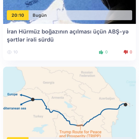
20:10
Bugün
İran Hürmüz boğazının açılması üçün ABŞ-yə
şərtlər irəli sürdü
10
0
0