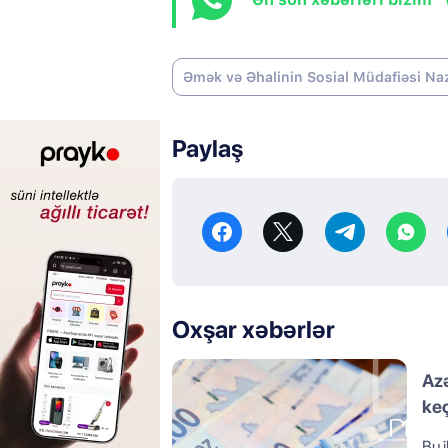
Əmək və Əhalinin Sosial Müdafiəsi Na
Paylaş
Oxşar xəbərlər
Azə
ke
Bu i