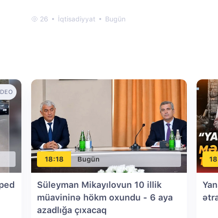
26
İqtisadiyyat
Bugün
IDEO
18:18
Bugün
18
oped
Süleyman Mikayılovun 10 illik
Yan
müavininə hökm oxundu - 6 aya
ətr
azadlığa çıxacaq