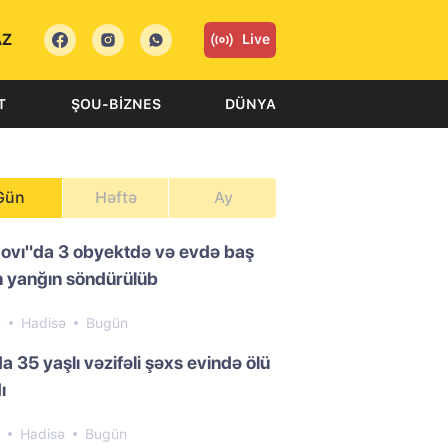
AZ
Live
T
ŞOU-BIZNES
DÜNYA
Gün
Həftə
Ay
ovı"da 3 obyektdə və evdə baş
 yanğın söndürülüb
4
Hadisə
Bugün
a 35 yaşlı vəzifəli şəxs evində ölü
ı
2
Hadisə
Bugün