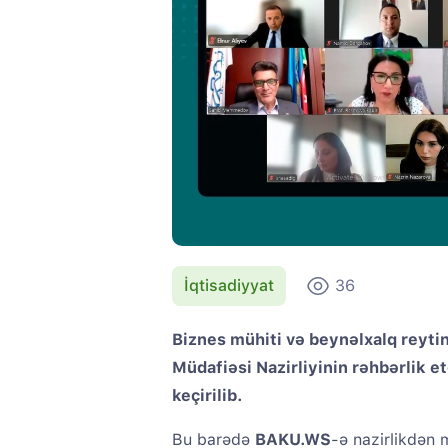
İqtisadiyyat
36
Biznes mühiti və beynəlxalq reyti
Müdafiəsi Nazirliyinin rəhbərlik e
keçirilib.
Bu barədə
BAKU.WS
-ə nazirlikdən 