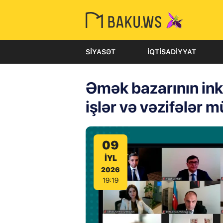
SIYASƏT
İQTISADIYYAT
Əmək bazarının ink
işlər və vəzifələr 
09
IYL
2026
19:19