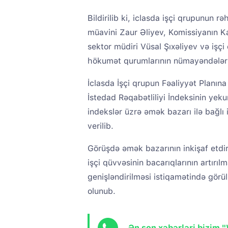
Bildirilib ki, iclasda işçi qrupunun r
müavini Zaur Əliyev, Komissiyanın Ka
sektor müdiri Vüsal Şıxəliyev və işç
hökumət qurumlarının nümayəndələri i
İclasda İşçi qrupun Fəaliyyət Planına
İstedad Rəqabətliliyi İndeksinin yeku
indekslər üzrə əmək bazarı ilə bağlı 
verilib.
Görüşdə əmək bazarının inkişaf etdiri
işçi qüvvəsinin bacarıqlarının artırı
genişləndirilməsi istiqamətində görü
olunub.
Ən son xəbərləri bizim 