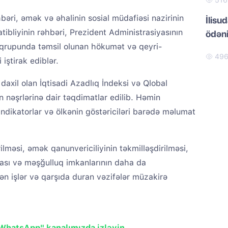
51
əhbəri, əmək və əhalinin sosial müdafiəsi nazirinin
İlisu
tibliyinin rəhbəri, Prezident Administrasiyasının
ödən
i qrupunda təmsil olunan hökumət və qeyri-
49
ştirak ediblər.
 daxil olan İqtisadi Azadlıq İndeksi və Qlobal
n nəşrlərinə dair təqdimatlar edilib. Həmin
indikatorlar və ölkənin göstəriciləri barədə məlumat
lməsi, əmək qanunvericiliyinin təkmilləşdirilməsi,
lması və məşğulluq imkanlarının daha da
lən işlər və qarşıda duran vəzifələr müzakirə
"WhatsApp" kanalımızda izləyin