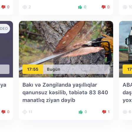
0
2
0
0
1
IDEO
17:55
Bugün
17
iya
Bakı və Zəngilanda yaşıllıqlar
ABA
qanunsuz kəsilib, təbiətə 83 840
daş
manatlıq ziyan dəyib
yox
0
11
0
1
6