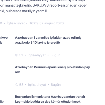
yon manat təşkil edib. BAKU.WS report-a istinadən xəbər
r ki, bu barədə nazirliyin yarım ill...
20
İqtisadiyyat
16:09 07 avqust 2026
aliyyə
Azərbaycan I yarımildə işğaldan azad edilmiş
ib
ərazilərdə 340 layihə icra edib
31
İqtisadiyyat
Bugün
Azərbaycan Perunun aparıcı enerji şirkətindən pay
alıb
58
İqtisadiyyat
Bugün
Rusiyadan Ermənistana Azərbaycandan tranzit
lib
keçməklə buğda və daş kömür göndəriləcək