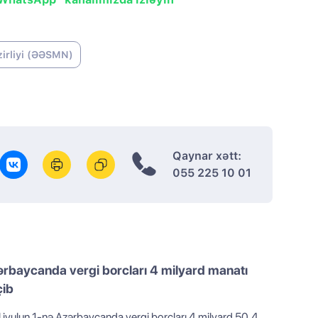
zirliyi (ƏƏSMN)
Qaynar xətt:
055 225 10 01
rbaycanda vergi borcları 4 milyard manatı
çib
l iyulun 1-nə Azərbaycanda vergi borcları 4 milyard 50,4