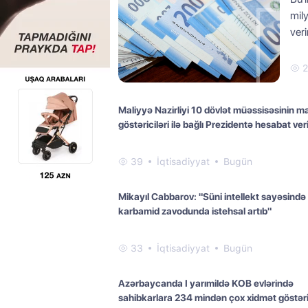
mil
veri
Maliyyə Nazirliyi 10 dövlət müəssisəsinin m
göstəriciləri ilə bağlı Prezidentə hesabat ver
39
İqtisadiyyat
Bugün
Mikayıl Cabbarov: "Süni intellekt sayəsində
karbamid zavodunda istehsal artıb"
33
İqtisadiyyat
Bugün
Azərbaycanda I yarımildə KOB evlərində
sahibkarlara 234 mindən çox xidmət göstəri