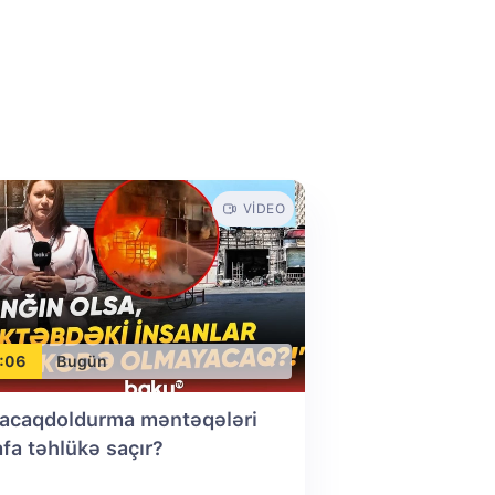
VIDEO
:06
Bugün
acaqdoldurma məntəqələri
afa təhlükə saçır?