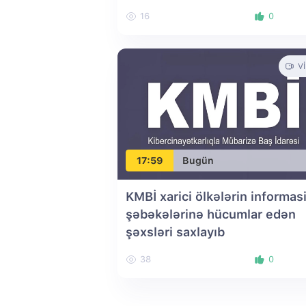
16
0
V
17:59
Bugün
KMBİ xarici ölkələrin informas
şəbəkələrinə hücumlar edən
şəxsləri saxlayıb
38
0