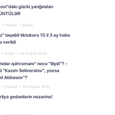
ovı"dakı güclü yanğından
ÜNTÜLƏR
4
Hadisə
Bugün
z" ləqəbli tiktokerə 10 il 3 ay həbs
ı verildi
7
Sosial
06 avqust 2026
nolar qəhrəmanı" necə "ilişdi"? -
 "Kazım Seliverstov", yoxsa
id Abbasov"?
0
Siyasət
06 avqust 2026
liyə gedənlərin nəzərinə!