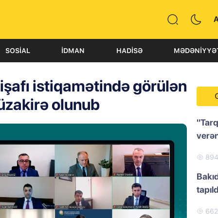
SOSIAL
İDMAN
HADISƏ
MƏDƏNIYYƏ
işafı istiqamətində görülən
müzakirə olunub
"Tarq
verən
89
Bakıd
tapıld
66