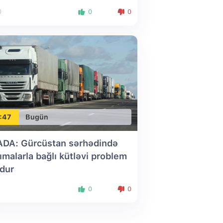
0
0
0
:47
Bugün
DA: Gürcüstan sərhədində
ımalarla bağlı kütləvi problem
dur
0
0