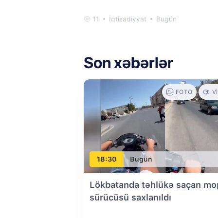
11
İqtisadiyyat
Bugün
Son xəbərlər
FOTO
V
18:30
Bugün
Lökbatanda təhlükə saçan m
sürücüsü saxlanıldı