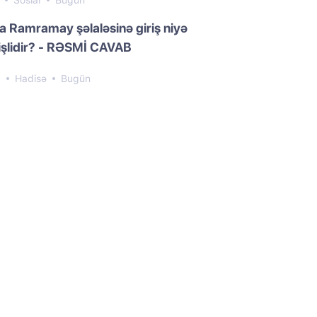
6
Sosial
Bugün
da Ramramay şəlaləsinə giriş niyə
işlidir? - RƏSMİ CAVAB
6
Hadisə
Bugün