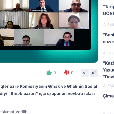
"Tarq
GÖR
64
"Bəni
cəzas
61
"Kazi
Yaxud
+
A
0
0
A-
"Dav
53
nqlər üzrə Komissiyanın Əmək və Əhalinin Sosial
tdiyi "Əmək bazarı" işçi qrupunun növbəti iclası
Çimər
məlumat verilib.