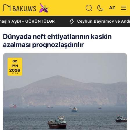
AZ
 AŞDI - GÖRÜNTÜLƏR
Ceyhun Bayramov və Andrey Sibiqa
Dünyada neft ehtiyatlarının kəskin
azalması proqnozlaşdırılır
02
IYN
2026
13:38