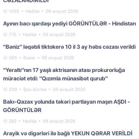
CƏZALANDIRILDI
1000
Hadisə
06 avqust 2026
Ayının bacı qardaşı yediyi GÖRÜNTÜLƏR - Hindistan
775
Hadisə
06 avqust 2026
"Bəniz" ləqəbli tiktokerə 10 il 3 ay həbs cəzası verildi
365
Sosial
06 avqust 2026
"Yeraltı"nın 17 yaşlı aktrisanın atası prokurorluğa
müraciət etdi: "Qızımla münasibət qurub"
339
Şou-biznes
06 avqust 2026
Bakı-Qazax yolunda təkəri partlayan maşın AŞDI -
GÖRÜNTÜLƏR
292
Hadisə
06 avqust 2026
Arayik və digərləri ilə bağlı YEKUN QƏRAR VERİLDİ