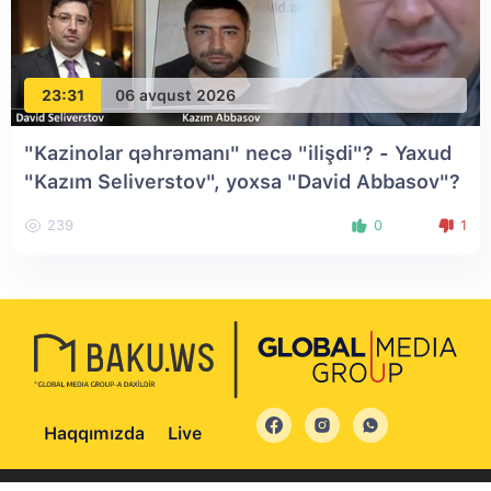
23:31
06 avqust 2026
"Kazinolar qəhrəmanı" necə "ilişdi"? - Yaxud
"Kazım Seliverstov", yoxsa "David Abbasov"?
239
0
1
Haqqımızda
Live