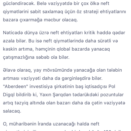
gücləndirəcək. Belə vəziyyətdə bir çox ölkə neft
qiymətlərini sabit saxlamaq üçün öz strateji ehtiyatlarını
bazara çıxarmağa məcbur olacaq.
Nəticədə dünya üzrə neft ehtiyatları kritik həddə qədər
azala bilər. Bu isə neft qiymətlərində daha sürətli və
kəskin artıma, həmçinin qlobal bazarda yanacaq
çatışmazlığına səbəb ola bilər.
Əlavə olaraq, yay mövsümündə yanacağa olan tələbin
artması vəziyyəti daha da gərginləşdirə bilər.
"Aberdeen" investisiya şirkətinin baş iqtisadçısı Pol
Digql bildirib ki, Yaxın Şərqdən tədarükdəki pozuntular
artıq təzyiq altında olan bazarı daha da çətin vəziyyətə
salacaq.
O, müharibənin İranda uzanacağı halda neft