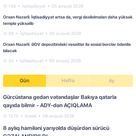
136
İqtisadiyyat
05 avqust 2026
Orxan Nəzərli: İqtisadiyyat artsa da, vergi daxilolmaları daha yüksək
templə yüksəlib
65
İqtisadiyyat
05 avqust 2026
Orxan Nəzərli: ƏDV depozitindəki vəsaitlər ilə sosial borclar ödənilə
biləcək
92
İqtisadiyyat
05 avqust 2026
Gün
Həftə
Ay
Gürcüstana gedən vətəndaşlar Bakıya qatarla
qayıda bilmir - ADY-dən AÇIQLAMA
1075
Sosial
06 avqust 2026
8 aylıq hamiləni yarıyolda düşürdən sürücü