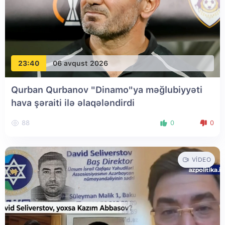
23:40
06 avqust 2026
Qurban Qurbanov "Dinamo"ya məğlubiyyəti
hava şəraiti ilə əlaqələndirdi
88
0
0
VIDEO