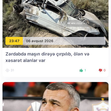
23:47
06 avqust 2026
Zərdabda maşın dirəyə çırpılıb, ölən və
xəsarət alanlar var
31
1
0