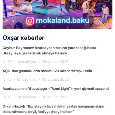
Oxşar xəbərlər
Ceyhun Bayramov: Azərbaycan zərurət yaranacağı halda
Ukraynaya qaz tədarük etməyə hazırdır
23
İqtisadiyyat
06 avqust 2026
AÇG-dən gündəlik orta hasilat 323 min barel təşkil edib
40
İqtisadiyyat
06 avqust 2026
Azərbaycan nefti ucuzlaşdı – "Azeri Light"ın yeni qiyməti açıqlandı
75
İqtisadiyyat
06 avqust 2026
Orxan Nəzərli: "Biz istəyirik ki, sahibkar vaxtını bəyannamələrin
doldurulmasına deyil, fəaliyyətinə yönəltsin"