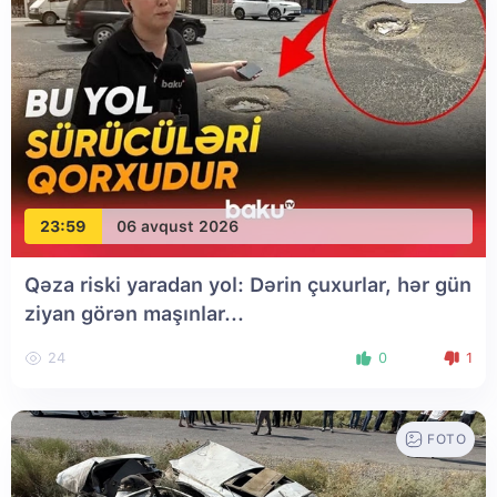
23:59
06 avqust 2026
Qəza riski yaradan yol: Dərin çuxurlar, hər gün
ziyan görən maşınlar...
24
0
1
FOTO