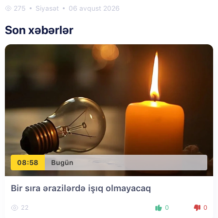
275
Siyasət
06 avqust 2026
Son xəbərlər
08:58
Bugün
Bir sıra ərazilərdə işıq olmayacaq
22
0
0