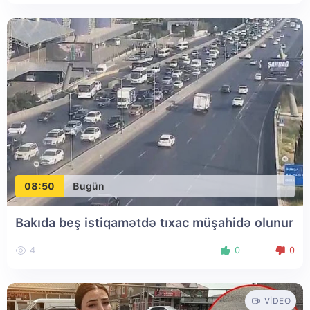
08:50
Bugün
Bakıda beş istiqamətdə tıxac müşahidə olunur
4
0
0
VIDEO