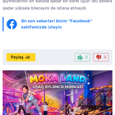
qiymətlərinin ilin sonuna qədər bir barel üçün 180 dollara
qədər yüksələ biləcəyini də istisna etməyib.
Ən son xəbərləri bizim "Facebook"
səhifəmizdə izləyin
Paylaş
0
0