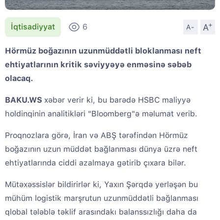
+
A
İqtisadiyyat
6
A-
Hörmüz boğazının uzunmüddətli bloklanması neft
ehtiyatlarının kritik səviyyəyə enməsinə səbəb
olacaq.
BAKU.WS
xəbər verir ki, bu barədə HSBC maliyyə
holdinqinin analitikləri "Bloomberg"ə məlumat verib.
Proqnozlara görə, İran və ABŞ tərəfindən Hörmüz
boğazının uzun müddət bağlanması dünya üzrə neft
ehtiyatlarında ciddi azalmaya gətirib çıxara bilər.
Mütəxəssislər bildirirlər ki, Yaxın Şərqdə yerləşən bu
mühüm logistik marşrutun uzunmüddətli bağlanması
qlobal tələblə təklif arasındakı balanssızlığı daha da