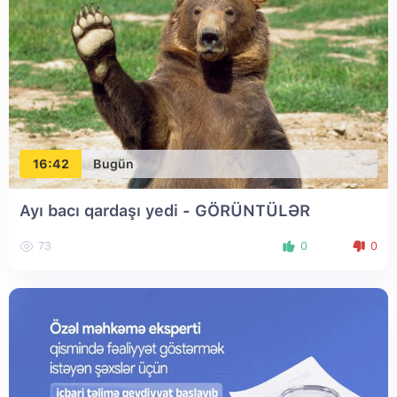
16:42
Bugün
Ayı bacı qardaşı yedi - GÖRÜNTÜLƏR
73
0
0