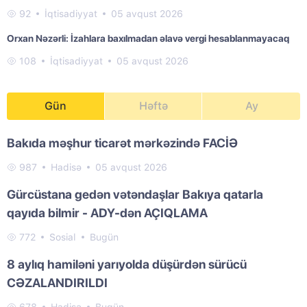
92
İqtisadiyyat
05 avqust 2026
Orxan Nəzərli: İzahlara baxılmadan əlavə vergi hesablanmayacaq
108
İqtisadiyyat
05 avqust 2026
Gün
Həftə
Ay
Bakıda məşhur ticarət mərkəzində FACİƏ
987
Hadisə
05 avqust 2026
Gürcüstana gedən vətəndaşlar Bakıya qatarla
qayıda bilmir - ADY-dən AÇIQLAMA
772
Sosial
Bugün
8 aylıq hamiləni yarıyolda düşürdən sürücü
CƏZALANDIRILDI