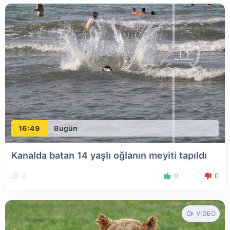
16:49
Bugün
Kanalda batan 14 yaşlı oğlanın meyiti tapıldı
2
0
0
VIDEO