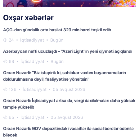
Oxşar xəbərlər
AÇG-dən gündəlik orta hasilat 323 min barel təşkil edib
24
İqtisadiyyat
Bugün
Azərbaycan nefti ucuzlaşdı – "Azeri Light"ın yeni qiyməti açıqlandı
69
İqtisadiyyat
Bugün
Orxan Nəzərli: "Biz istəyirik ki, sahibkar vaxtını bəyannamələrin
doldurulmasına deyil, fəaliyyətinə yönəltsin"
136
İqtisadiyyat
05 avqust 2026
Orxan Nəzərli: İqtisadiyyat artsa da, vergi daxilolmaları daha yüksək
templə yüksəlib
65
İqtisadiyyat
05 avqust 2026
Orxan Nəzərli: ƏDV depozitindəki vəsaitlər ilə sosial borclar ödənilə
biləcək