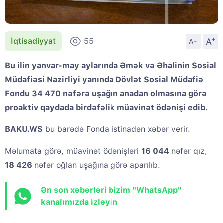
+
A
İqtisadiyyat
55
A-
Bu ilin yanvar-may aylarında Əmək və Əhalinin Sosial
Müdafiəsi Nazirliyi yanında Dövlət Sosial Müdafiə
Fondu 34 470 nəfərə uşağın anadan olmasına görə
proaktiv qaydada birdəfəlik müavinət ödənişi edib.
BAKU.WS
bu barədə Fonda istinadən xəbər verir.
Məlumata görə, müavinət ödənişləri
16 044
nəfər qız,
18 426
nəfər oğlan uşağına görə aparılıb.
Ən son xəbərləri bizim "WhatsApp"
kanalımızda izləyin