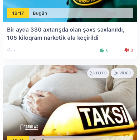
16:17
Bugün
Bir ayda 330 axtarışda olan şəxs saxlanıldı,
105 kiloqram narkotik ələ keçirildi
7
0
0
FOTO
VIDEO