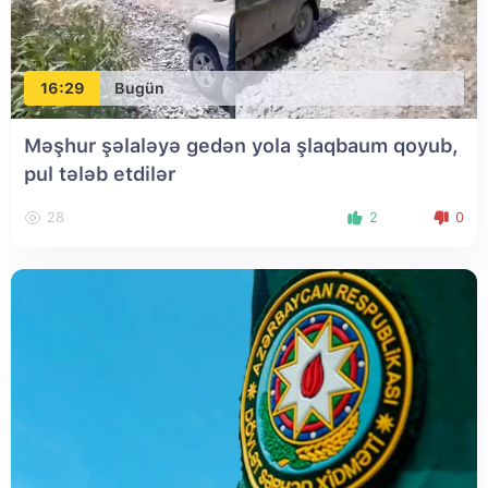
16:29
Bugün
Məşhur şəlaləyə gedən yola şlaqbaum qoyub,
pul tələb etdilər
28
2
0