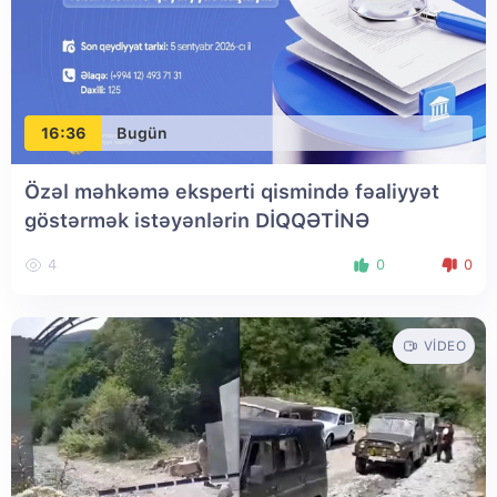
16:36
Bugün
Özəl məhkəmə eksperti qismində fəaliyyət
göstərmək istəyənlərin DİQQƏTİNƏ
4
0
0
VIDEO