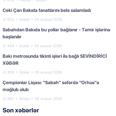
678
Hadisə
Bugün
Ceki Çan Bakıda fanatlarını belə salamladı
503
Sosial
05 avqust 2026
Sabahdan Bakıda bu yollar bağlanır - Təmir işlərinə
başlanılır
424
Sosial
05 avqust 2026
Bakı metrosunda tikinti işləri ilə bağlı SEVİNDİRİCİ
XƏBƏR
308
Sosial
05 avqust 2026
Çempionlar Liqası: "Sabah" səfərdə "Orhus"a
məğlub olub
262
İdman
05 avqust 2026
Son xəbərlər