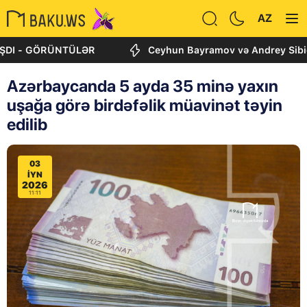
AZ
- GÖRÜNTÜLƏR
Ceyhun Bayramov və Andrey Sibiqa Kiyev
Azərbaycanda 5 ayda 35 minə yaxın
uşağa görə birdəfəlik müavinət təyin
edilib
03
IYN
2026
11:11