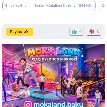
Əmək və Əhalinin Sosial Müdafiəsi Nazirliyi (ƏƏSMN)
Dö
Paylaş
0
3