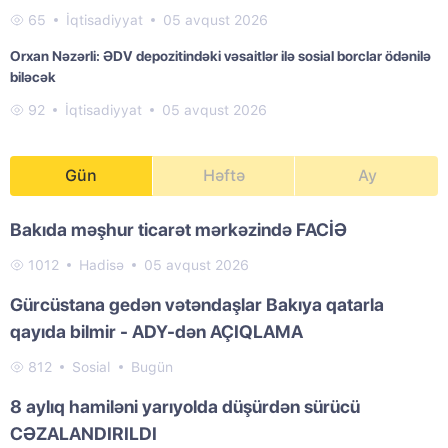
65
İqtisadiyyat
05 avqust 2026
Orxan Nəzərli: ƏDV depozitindəki vəsaitlər ilə sosial borclar ödənilə
biləcək
92
İqtisadiyyat
05 avqust 2026
Gün
Həftə
Ay
Bakıda məşhur ticarət mərkəzində FACİƏ
1012
Hadisə
05 avqust 2026
Gürcüstana gedən vətəndaşlar Bakıya qatarla
qayıda bilmir - ADY-dən AÇIQLAMA
812
Sosial
Bugün
8 aylıq hamiləni yarıyolda düşürdən sürücü
CƏZALANDIRILDI