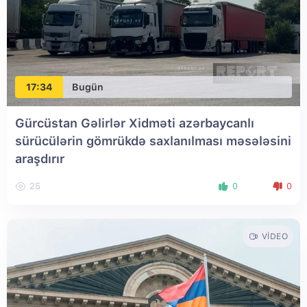
17:34
Bugün
Gürcüstan Gəlirlər Xidməti azərbaycanlı
sürücülərin gömrükdə saxlanılması məsələsini
araşdırır
25
0
0
VIDEO