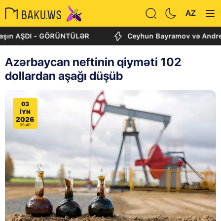
AZ
AŞDI - GÖRÜNTÜLƏR
Ceyhun Bayramov və Andrey Sibiqa 
Azərbaycan neftinin qiyməti 102
dollardan aşağı düşüb
03
IYN
2026
09:40