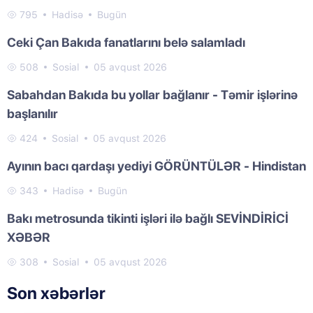
795
Hadisə
Bugün
Ceki Çan Bakıda fanatlarını belə salamladı
508
Sosial
05 avqust 2026
Sabahdan Bakıda bu yollar bağlanır - Təmir işlərinə
başlanılır
424
Sosial
05 avqust 2026
Ayının bacı qardaşı yediyi GÖRÜNTÜLƏR - Hindistan
343
Hadisə
Bugün
Bakı metrosunda tikinti işləri ilə bağlı SEVİNDİRİCİ
XƏBƏR
308
Sosial
05 avqust 2026
Son xəbərlər