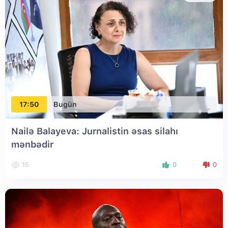
17:50
Bugün
Nailə Balayeva: Jurnalistin əsas silahı
mənbədir
15
0
0