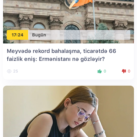
17:24
Bugün
Meyvədə rekord bahalaşma, ticarətdə 66
faizlik eniş: Ermənistanı nə gözləyir?
25
0
0