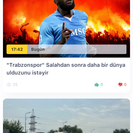
17:42
Bugün
"Trabzonspor" Salahdan sonra daha bir dünya
ulduzunu istəyir
25
0
0