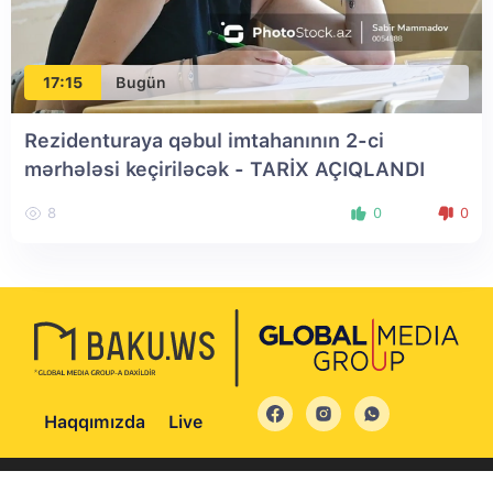
17:15
Bugün
Rezidenturaya qəbul imtahanının 2-ci
mərhələsi keçiriləcək - TARİX AÇIQLANDI
8
0
0
Haqqımızda
Live
© 2004 - 2026 Bütün hüquqlar qorunur