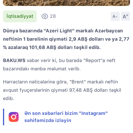
+
A
İqtisadiyyat
28
A-
Dünya bazarında "Azeri Light" markalı Azərbaycan
neftinin 1 barelinin qiyməti 2,9 ABŞ dolları və ya 2,77
% azalaraq 101,68 ABŞ dolları təşkil edib.
BAKU.WS
xəbər verir ki, bu barədə "Report"a neft
bazarındakı mənbə məlumat verib.
Hərracların nəticələrinə görə, "Brent" markalı neftin
avqust fyuçerslərinin qiyməti 97,48 ABŞ dolları təşkil
edib.
Ən son xəbərləri bizim "Instagram"
səhifəmizdə izləyin