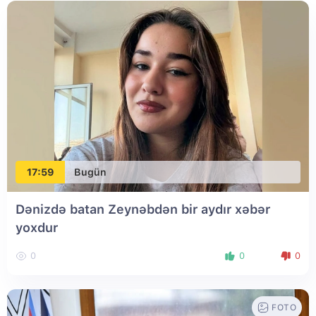
17:59
Bugün
Dənizdə batan Zeynəbdən bir aydır xəbər
yoxdur
0
0
0
FOTO