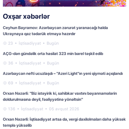
Oxşar xəbərlər
Ceyhun Bayramov: Azərbaycan zərurət yaranacağı halda
Ukraynaya qaz tədarük etməyə hazırdır
23
İqtisadiyyat
Bugün
AÇG-dən gündəlik orta hasilat 323 min barel təşkil edib
36
İqtisadiyyat
Bugün
Azərbaycan nefti ucuzlaşdı – "Azeri Light"ın yeni qiyməti açıqlandı
69
İqtisadiyyat
Bugün
Orxan Nəzərli: "Biz istəyirik ki, sahibkar vaxtını bəyannamələrin
doldurulmasına deyil, fəaliyyətinə yönəltsin"
136
İqtisadiyyat
05 avqust 2026
Orxan Nəzərli: İqtisadiyyat artsa da, vergi daxilolmaları daha yüksək
templə yüksəlib