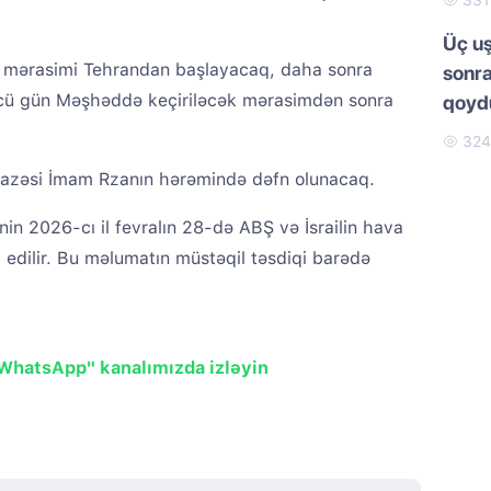
33
Üç uş
 mərasimi Tehrandan başlayacaq, daha sonra
sonra
üncü gün Məşhəddə keçiriləcək mərasimdən sonra
qoydu
32
ənazəsi İmam Rzanın hərəmində dəfn olunacaq.
n 2026-cı il fevralın 28-də ABŞ və İsrailin hava
 edilir. Bu məlumatın müstəqil təsdiqi barədə
"WhatsApp" kanalımızda izləyin