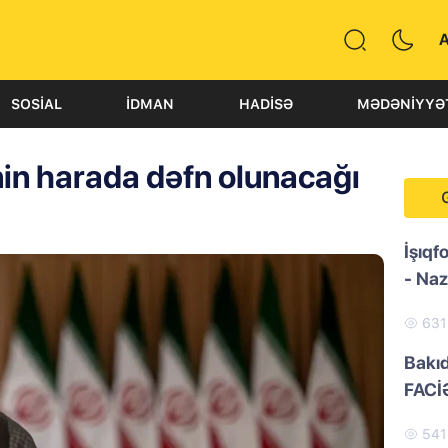
SOSIAL
İDMAN
HADISƏ
MƏDƏNIYYƏ
in harada dəfn olunacağı
İşıqf
- Naz
63
Bakı
FACİ
54