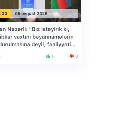
:00
05 avqust 2026
an Nəzərli: "Biz istəyirik ki,
ibkar vaxtını bəyannamələrin
durulmasına deyil, fəaliyyətinə
əltsin"
1
0
0