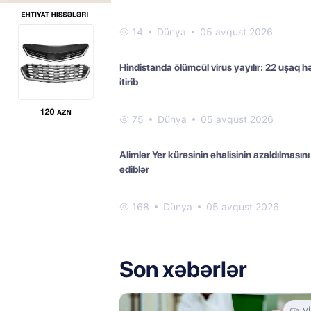
14
Dünya
05 avqust 2026
Hindistanda ölümcül virus yayılır: 22 uşaq h
itirib
75
Dünya
05 avqust 2026
Alimlər Yer kürəsinin əhalisinin azaldılmasını 
ediblər
168
Dünya
05 avqust 2026
Son xəbərlər