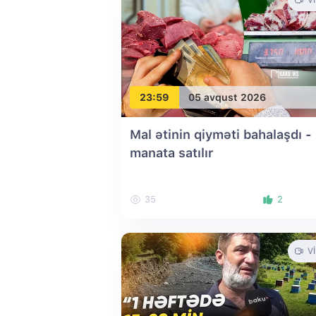
V
23:59
05 avqust 2026
Mal ətinin qiyməti bahalaşdı -
manata satılır
35
2
V