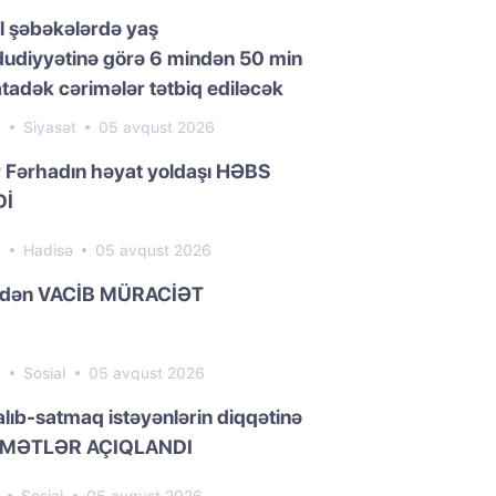
l şəbəkələrdə yaş
udiyyətinə görə 6 mindən 50 min
adək cərimələr tətbiq ediləcək
8
Siyasət
05 avqust 2026
 Fərhadın həyat yoldaşı HƏBS
Dİ
0
Hadisə
05 avqust 2026
dən VACİB MÜRACİƏT
9
Sosial
05 avqust 2026
 alıb-satmaq istəyənlərin diqqətinə
YMƏTLƏR AÇIQLANDI