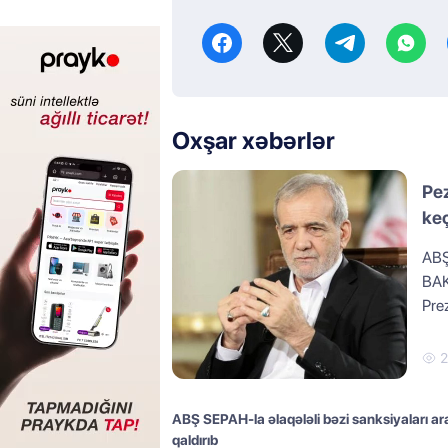
Oxşar xəbərlər
Pez
keç
ABŞ 
BAK
Pre
ABŞ SEPAH-la əlaqələli bəzi sanksiyaları a
qaldırıb