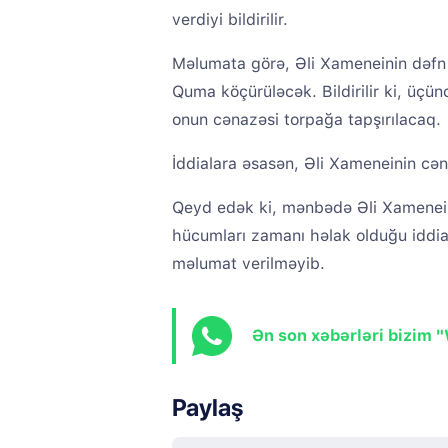
verdiyi bildirilir.
Məlumata görə, Əli Xameneinin dəfn
Quma köçürüləcək. Bildirilir ki, üç
onun cənazəsi torpağa tapşırılacaq.
İddialara əsasən, Əli Xameneinin c
Qeyd edək ki, mənbədə Əli Xameneini
hücumları zamanı həlak olduğu iddia
məlumat verilməyib.
Ən son xəbərləri bizim 
Paylaş