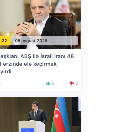
:32
05 avqust 2026
eşkian: ABŞ ilə İsrail İranı 48
t ərzində ələ keçirmək
yirdi
5
0
0