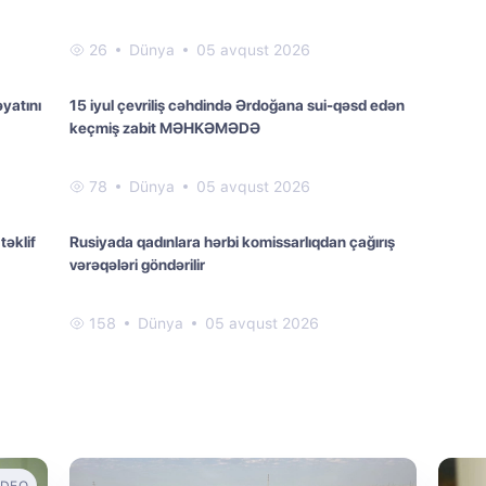
26
Dünya
05 avqust 2026
əyatını
15 iyul çevriliş cəhdində Ərdoğana sui-qəsd edən
keçmiş zabit MƏHKƏMƏDƏ
78
Dünya
05 avqust 2026
təklif
Rusiyada qadınlara hərbi komissarlıqdan çağırış
vərəqələri göndərilir
158
Dünya
05 avqust 2026