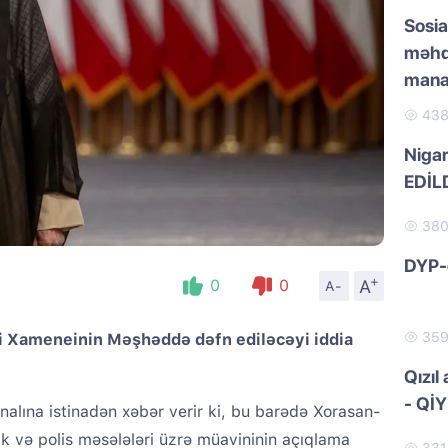
Sosia
məhd
manat
43
Nigar
EDİL
38
DYP-
+
A
0
0
A-
35
li Xameneinin Məşhəddə dəfn ediləcəyi iddia
Qızıl
- Qİ
nalına istinadən xəbər verir ki, bu barədə Xorasan-
lik və polis məsələləri üzrə müavininin açıqlama