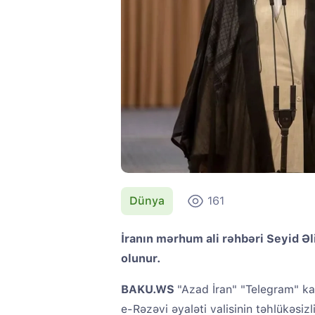
Dünya
161
İranın mərhum ali rəhbəri Seyid Ə
olunur.
BAKU.WS
"Azad İran" "Telegram" ka
e-Rəzəvi əyaləti valisinin təhlükəsiz