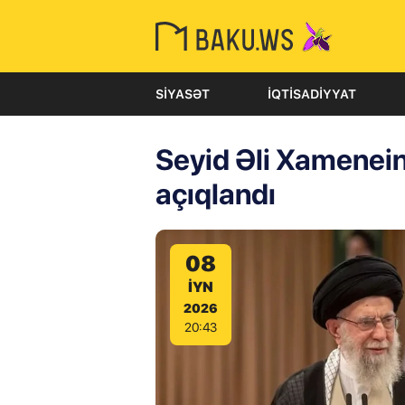
SIYASƏT
İQTISADIYYAT
Seyid Əli Xamenein
açıqlandı
08
IYN
2026
20:43