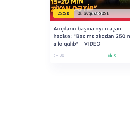
23:20
05 avqust 2026
Arıçıların başına oyun açan
hadisə: "Baxımsızlıqdan 250 
ailə qalıb" - VİDEO
38
0