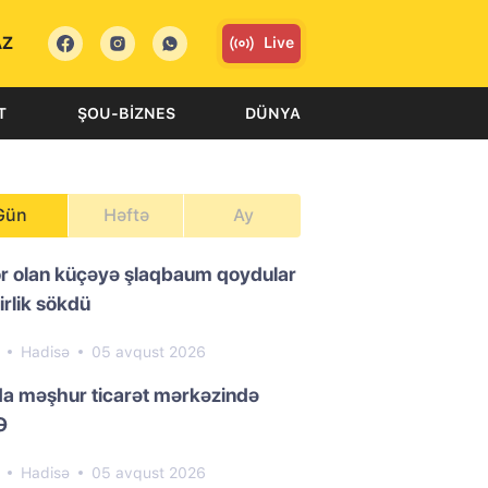
AZ
Live
T
ŞOU-BIZNES
DÜNYA
Gün
Həftə
Ay
or olan küçəyə şlaqbaum qoydular
irlik sökdü
1
Hadisə
05 avqust 2026
da məşhur ticarət mərkəzində
Ə
1
Hadisə
05 avqust 2026