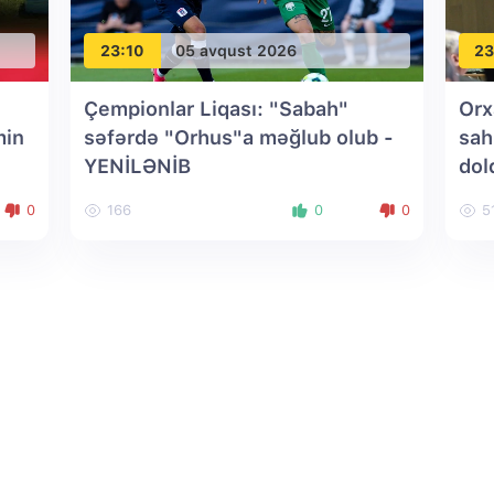
23:10
05 avqust 2026
23
Çempionlar Liqası: "Sabah"
Orx
min
səfərdə "Orhus"a məğlub olub
-
sah
YENİLƏNİB
dol
yön
0
166
0
0
5