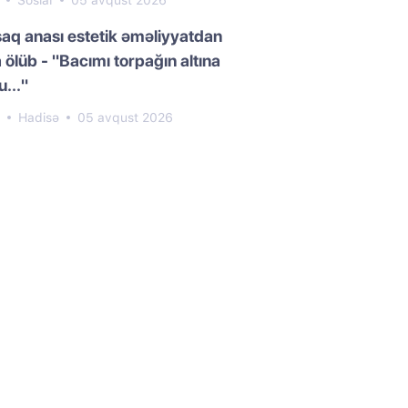
1
Sosial
05 avqust 2026
aq anası estetik əməliyyatdan
 ölüb - "Bacımı torpağın altına
..."
4
Hadisə
05 avqust 2026