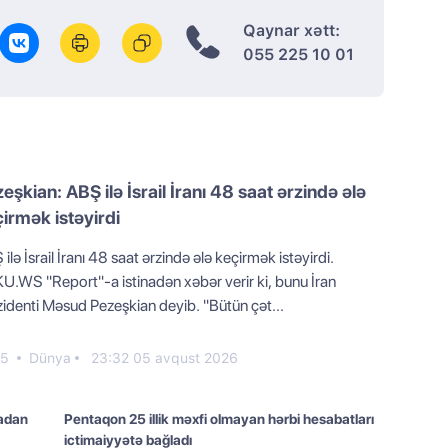
Qaynar xətt:
055 225 10 01
eşkian: ABŞ ilə İsrail İranı 48 saat ərzində ələ
irmək istəyirdi
ilə İsrail İranı 48 saat ərzində ələ keçirmək istəyirdi.
U.WS "Report"-a istinadən xəbər verir ki, bunu İran
zidenti Məsud Pezeşkian deyib. "Bütün çət...
25
Dünya
23:32 05 avqust 2026
radan
Pentaqon 25 illik məxfi olmayan hərbi hesabatları
ictimaiyyətə bağladı