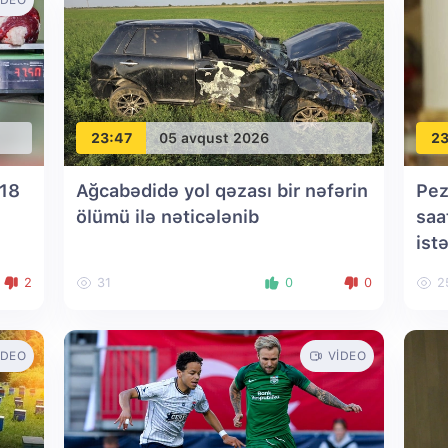
IDEO
23:47
05 avqust 2026
23
 18
Ağcabədidə yol qəzası bir nəfərin
Pez
ölümü ilə nəticələnib
saa
istə
2
31
0
0
2
IDEO
VIDEO