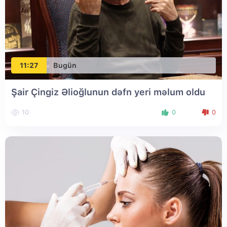
11:27
Bugün
Şair Çingiz Əlioğlunun dəfn yeri məlum oldu
10
0
0