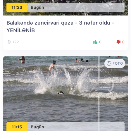
11:23
Bugün
Balakəndə zəncirvari qəza - 3 nəfər öldü
-
YENİLƏNİB
122
0
0
FOTO
11:15
Bugün