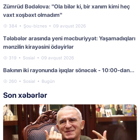
Zümrüd Bədəlova: "Ola bilər ki, bir xanım kimi heç
vaxt xoşbəxt olmadım"
384
Şou-biznes
09 avqust 2026
Tələbələr arasında yeni məcburiyyət: Yaşamadıqları
mənzilin kirayəsini ödəyirlər
319
Sosial
09 avqust 2026
Bakının iki rayonunda işıqlar sönəcək - 10:00-dan...
260
Sosial
Bugün
Son xəbərlər