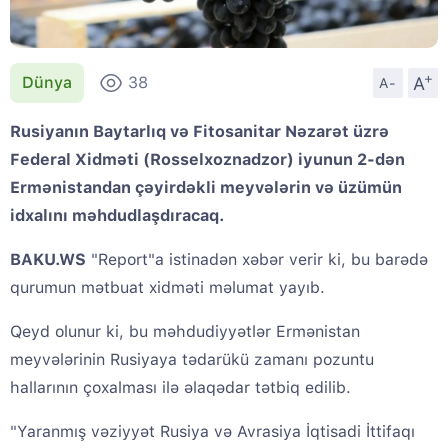
+
A
Dünya
38
A-
Rusiyanın Baytarlıq və Fitosanitar Nəzarət üzrə
Federal Xidməti (Rosselxoznadzor) iyunun 2-dən
Ermənistandan çəyirdəkli meyvələrin və üzümün
idxalını məhdudlaşdıracaq.
BAKU.WS
"Report"a istinadən xəbər verir ki, bu barədə
qurumun mətbuat xidməti məlumat yayıb.
Qeyd olunur ki, bu məhdudiyyətlər Ermənistan
meyvələrinin Rusiyaya tədarükü zamanı pozuntu
hallarının çoxalması ilə əlaqədar tətbiq edilib.
"Yaranmış vəziyyət Rusiya və Avrasiya İqtisadi İttifaqı