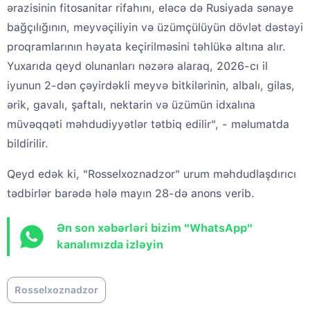
ərazisinin fitosanitar rifahını, eləcə də Rusiyada sənaye
bağçılığının, meyvəçiliyin və üzümçülüyün dövlət dəstəyi
proqramlarının həyata keçirilməsini təhlükə altına alır.
Yuxarıda qeyd olunanları nəzərə alaraq, 2026-cı il
iyunun 2-dən çəyirdəkli meyvə bitkilərinin, albalı, gilas,
ərik, gavalı, şaftalı, nektarin və üzümün idxalına
müvəqqəti məhdudiyyətlər tətbiq edilir", - məlumatda
bildirilir.
Qeyd edək ki, "Rosselxoznadzor" urum məhdudlaşdırıcı
tədbirlər barədə hələ mayın 28-də anons verib.
Ən son xəbərləri bizim "WhatsApp"
kanalımızda izləyin
Rosselxoznadzor