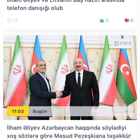
telefon danışığı olub
13
0
0
FOTO
11:03
Bugün
İlham Əliyev Azərbaycan haqqında söylədiyi
xoş sözlərə görə Məsud Pezeşkiana təşəkkür