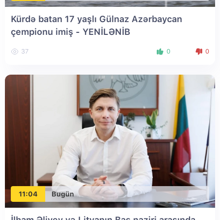
Kürdə batan 17 yaşlı Gülnaz Azərbaycan
çempionu imiş
- YENİLƏNİB
37
0
0
11:04
Bugün
İlham Əliyev və Litvanın Baş naziri arasında