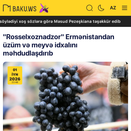
AZ
yi xoş sözlərə görə Məsud Pezeşkiana təşəkkür edib
P
"Rosselxoznadzor" Ermənistandan
üzüm və meyvə idxalını
məhdudlaşdırıb
01
IYN
2026
23:48