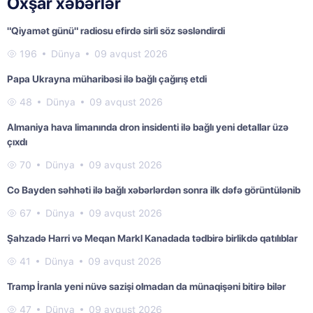
Oxşar xəbərlər
"Qiyamət günü" radiosu efirdə sirli söz səsləndirdi
196
Dünya
09 avqust 2026
Papa Ukrayna müharibəsi ilə bağlı çağırış etdi
48
Dünya
09 avqust 2026
Almaniya hava limanında dron insidenti ilə bağlı yeni detallar üzə
çıxdı
70
Dünya
09 avqust 2026
Co Bayden səhhəti ilə bağlı xəbərlərdən sonra ilk dəfə görüntülənib
67
Dünya
09 avqust 2026
Şahzadə Harri və Meqan Markl Kanadada tədbirə birlikdə qatılıblar
41
Dünya
09 avqust 2026
Tramp İranla yeni nüvə sazişi olmadan da münaqişəni bitirə bilər
47
Dünya
09 avqust 2026