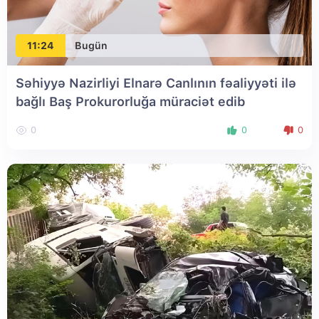
11:24
Bugün
Səhiyyə Nazirliyi Elnarə Canlının fəaliyyəti ilə
bağlı Baş Prokurorluğa müraciət edib
0
0
0