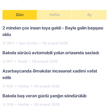
Gün
Həftə
Ay
2 mindən çox insan toya gəldi - Bəylə gəlin başqası
oldu
2611
Şou-biznes
09 avqust 2026
Bakıda sürücü avtomobili yolun ortasında saxladı
801
Sosial
09 avqust 2026
Azərbaycanda Əməkdar incəsənət xadimi vəfat
edib
650
Hadisə
09 avqust 2026
Bakıda baş verən güclü yanğın söndürülüb
508
Hadisə
09 avqust 2026