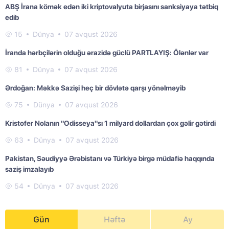
ABŞ İrana kömək edən iki kriptovalyuta birjasını sanksiyaya tətbiq
edib
15
Dünya
07 avqust 2026
İranda hərbçilərin olduğu ərazidə güclü PARTLAYIŞ: Ölənlər var
81
Dünya
07 avqust 2026
Ərdoğan: Məkkə Sazişi heç bir dövlətə qarşı yönəlməyib
75
Dünya
07 avqust 2026
Kristofer Nolanın "Odisseya"sı 1 milyard dollardan çox gəlir gətirdi
63
Dünya
07 avqust 2026
Pakistan, Səudiyyə Ərəbistanı və Türkiyə birgə müdafiə haqqında
saziş imzalayıb
54
Dünya
07 avqust 2026
Gün
Həftə
Ay