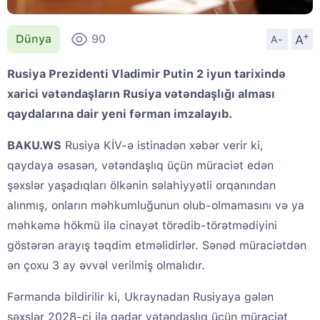
+
A
Dünya
90
A-
Rusiya Prezidenti Vladimir Putin 2 iyun tarixində
xarici vətəndaşların Rusiya vətəndaşlığı alması
qaydalarına dair yeni fərman imzalayıb.
BAKU.WS
Rusiya KİV-ə istinadən xəbər verir ki,
qaydaya əsasən, vətəndaşlıq üçün müraciət edən
şəxslər yaşadıqları ölkənin səlahiyyətli orqanından
alınmış, onların məhkumluğunun olub-olmamasını və ya
məhkəmə hökmü ilə cinayət törədib-törətmədiyini
göstərən arayış təqdim etməlidirlər. Sənəd müraciətdən
ən çoxu 3 ay əvvəl verilmiş olmalıdır.
Fərmanda bildirilir ki, Ukraynadan Rusiyaya gələn
şəxslər 2028-ci ilə qədər vətəndaşlıq üçün müraciət