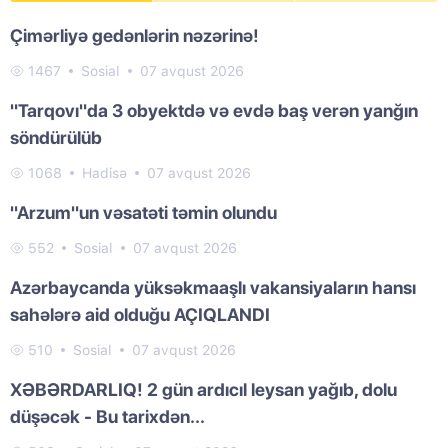
Çimərliyə gedənlərin nəzərinə!
1467
Sosial
07 avqust 2026
"Tarqovı"da 3 obyektdə və evdə baş verən yanğın
söndürülüb
1068
Hadisə
07 avqust 2026
"Arzum"un vəsatəti təmin olundu
552
Sosial
07 avqust 2026
Azərbaycanda yüksəkmaaşlı vakansiyaların hansı
sahələrə aid olduğu AÇIQLANDI
510
Sosial
07 avqust 2026
XƏBƏRDARLIQ! 2 gün ardıcıl leysan yağıb, dolu
düşəcək - Bu tarixdən...