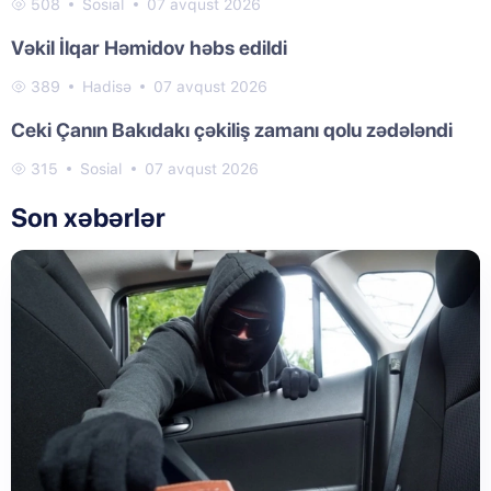
508
Sosial
07 avqust 2026
Vəkil İlqar Həmidov həbs edildi
389
Hadisə
07 avqust 2026
Ceki Çanın Bakıdakı çəkiliş zamanı qolu zədələndi
315
Sosial
07 avqust 2026
Son xəbərlər