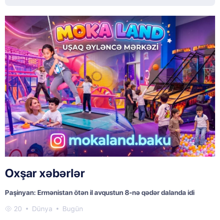
Oxşar xəbərlər
Paşinyan: Ermənistan ötən il avqustun 8-nə qədər dalanda idi
20
Dünya
Bugün