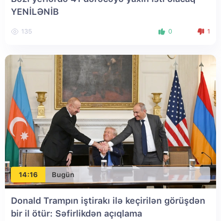
YENİLƏNİB
135
0
1
14:16
Bugün
Donald Trampın iştirakı ilə keçirilən görüşdən
bir il ötür: Səfirlikdən açıqlama