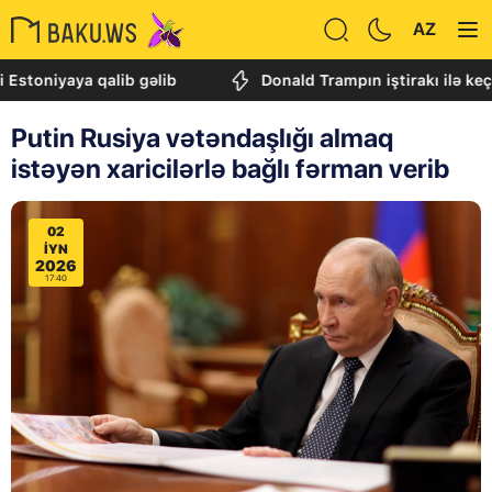
AZ
iyaya qalib gəlib
Donald Trampın iştirakı ilə keçirilən
Putin Rusiya vətəndaşlığı almaq
istəyən xaricilərlə bağlı fərman verib
02
IYN
2026
17:40