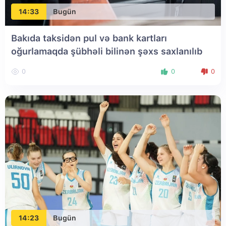
14:33
Bugün
Bakıda taksidən pul və bank kartları
oğurlamaqda şübhəli bilinən şəxs saxlanılıb
0
0
0
14:23
Bugün