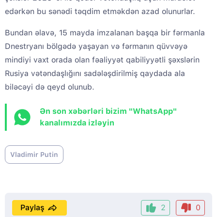
edərkən bu sənədi təqdim etməkdən azad olunurlar.
Bundan əlavə, 15 mayda imzalanan başqa bir fərmanla
Dnestryanı bölgədə yaşayan və fərmanın qüvvəyə
mindiyi vaxt orada olan fəaliyyət qabiliyyətli şəxslərin
Rusiya vətəndaşlığını sadələşdirilmiş qaydada ala
biləcəyi də qeyd olunub.
Ən son xəbərləri bizim "WhatsApp"
kanalımızda izləyin
Vladimir Putin
Paylaş
2
0