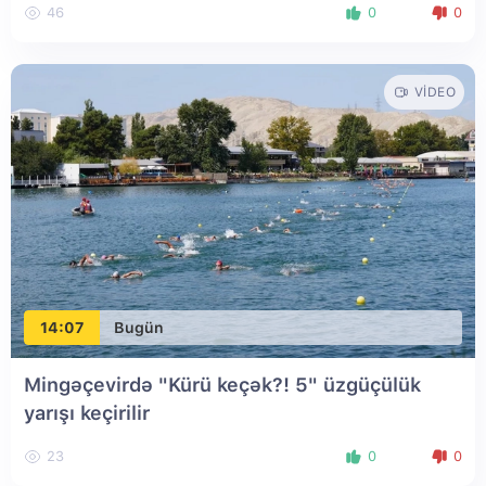
46
0
0
VIDEO
14:07
Bugün
Mingəçevirdə "Kürü keçək?! 5" üzgüçülük
yarışı keçirilir
23
0
0