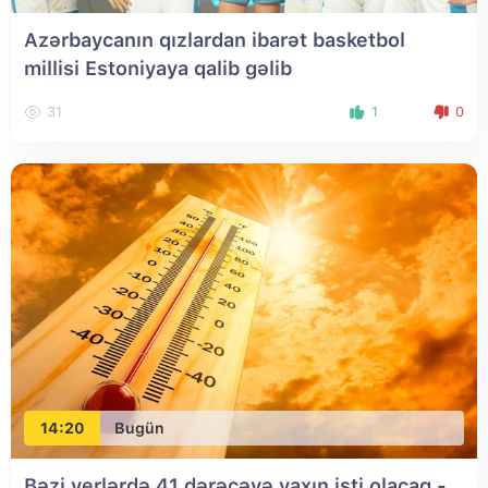
Azərbaycanın qızlardan ibarət basketbol
millisi Estoniyaya qalib gəlib
31
1
0
14:20
Bugün
Bəzi yerlərdə 41 dərəcəyə yaxın isti olacaq
-