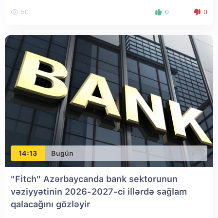
50
0
0
14:13
Bugün
"Fitch" Azərbaycanda bank sektorunun
vəziyyətinin 2026-2027-ci illərdə sağlam
qalacağını gözləyir