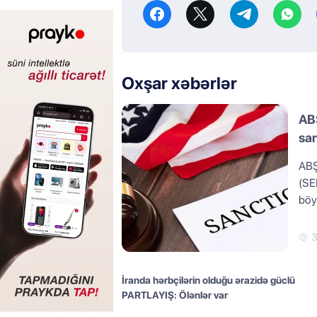
Oxşar xəbərlər
ABŞ
san
ABŞ 
(SE
böyü
İranda hərbçilərin olduğu ərazidə güclü
PARTLAYIŞ: Ölənlər var