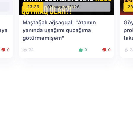
23:25
07 avqust 2026
23
Maştağalı ağsaqqal: "Atamın
Göy
aya
yanında uşağımı qucağıma
pro
götürməmişəm"
tak
0
34
0
0
2