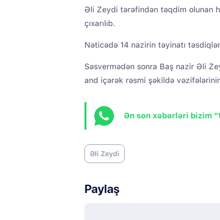
Əli Zeydi tərəfindən təqdim olunan 
çıxarılıb.
Nəticədə 14 nazirin təyinatı təsdiqlə
Səsvermədən sonra Baş nazir Əli Zey
and içərək rəsmi şəkildə vəzifələrinin
Ən son xəbərləri bizim 
Əli Zeydi
Paylaş