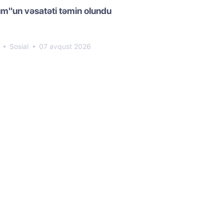
m"un vəsatəti təmin olundu
4
Sosial
07 avqust 2026