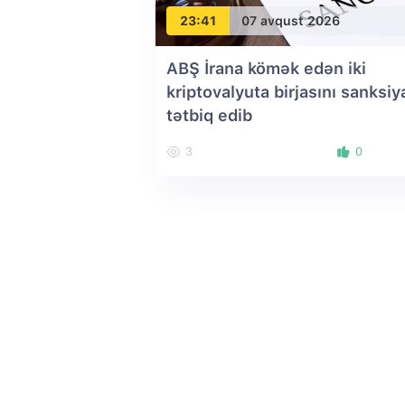
23:41
07 avqust 2026
ABŞ İrana kömək edən iki
kriptovalyuta birjasını sanksiy
tətbiq edib
3
0