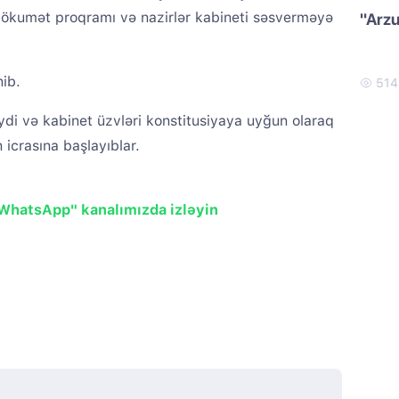
hökumət proqramı və nazirlər kabineti səsverməyə
"Arzu
nib.
51
di və kabinet üzvləri konstitusiyaya uyğun olaraq
 icrasına başlayıblar.
"WhatsApp" kanalımızda izləyin