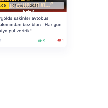
:09
07 avqust 2026
göldə sakinlər avtobus
blemindən beziblər: "Hər gün
siyə pul veririk"
4
0
1