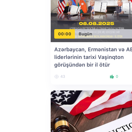
00:00
Bugün
Azərbaycan, Ermənistan və A
liderlərinin tarixi Vaşinqton
görüşündən bir il ötür
43
0