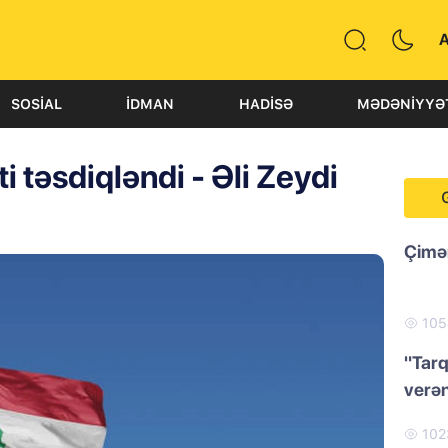
SOSIAL
İDMAN
HADISƏ
MƏDƏNIYYƏ
i təsdiqləndi - Əli Zeydi
Çimər
10
"Tarq
verən
10