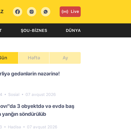
AZ
Live
T
ŞOU-BIZNES
DÜNYA
Gün
Həftə
Ay
liyə gedənlərin nəzərinə!
54
Sosial
07 avqust 2026
ovı"da 3 obyektdə və evdə baş
 yanğın söndürülüb
23
Hadisə
07 avqust 2026