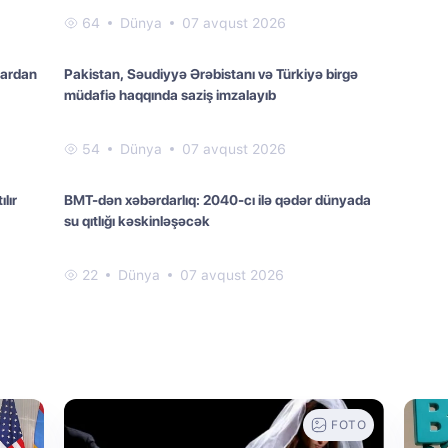
64
Dünya
07 avqust 2026
lardan
Pakistan, Səudiyyə Ərəbistanı və Türkiyə birgə
müdafiə haqqında saziş imzalayıb
54
Dünya
07 avqust 2026
lır
BMT-dən xəbərdarlıq: 2040-cı ilə qədər dünyada
su qıtlığı kəskinləşəcək
22
Dünya
07 avqust 2026
FOTO