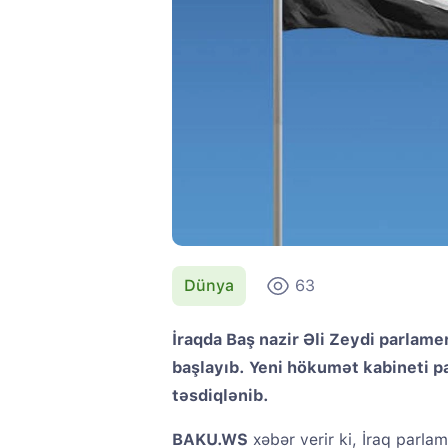
Dünya
63
İraqda Baş nazir Əli Zeydi parlame
başlayıb. Yeni hökumət kabineti 
təsdiqlənib.
BAKU.WS
xəbər verir ki, İraq parlam