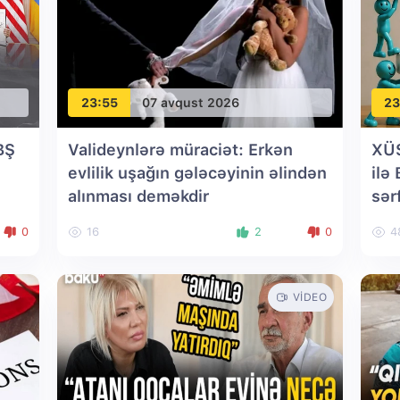
23:55
07 avqust 2026
23
BŞ
Valideynlərə müraciət: Erkən
XÜ
evlilik uşağın gələcəyinin əlindən
ilə
alınması deməkdir
sər
0
16
2
0
4
VIDEO