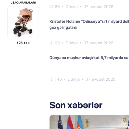
66
Dünya
07 avqust 2026
Kristofer Nolanın "Odisseya"sı 1 milyard dol
çox gəlir gətirdi
63
Dünya
07 avqust 2026
Dünyaca məşhur aviaşirkət 5,7 milyarda satı
146
Dünya
07 avqust 2026
Son xəbərlər