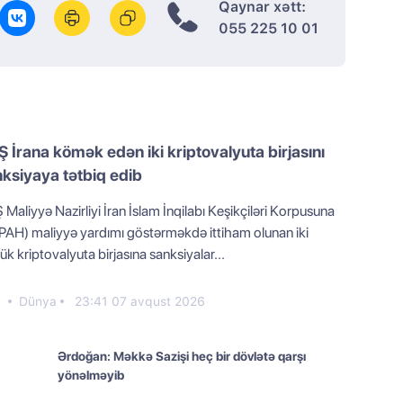
Qaynar xətt:
055 225 10 01
 İrana kömək edən iki kriptovalyuta birjasını
ksiyaya tətbiq edib
Maliyyə Nazirliyi İran İslam İnqilabı Keşikçiləri Korpusuna
PAH) maliyyə yardımı göstərməkdə ittiham olunan iki
k kriptovalyuta birjasına sanksiyalar...
3
Dünya
23:41 07 avqust 2026
Ərdoğan: Məkkə Sazişi heç bir dövlətə qarşı
yönəlməyib