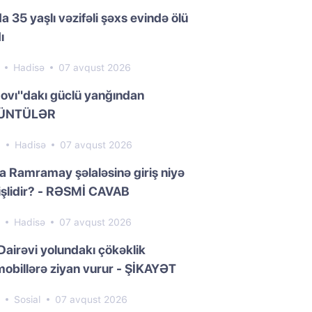
a 35 yaşlı vəzifəli şəxs evində ölü
ı
9
Hadisə
07 avqust 2026
ovı"dakı güclü yanğından
ÜNTÜLƏR
5
Hadisə
07 avqust 2026
da Ramramay şəlaləsinə giriş niyə
işlidir? - RƏSMİ CAVAB
7
Hadisə
07 avqust 2026
Dairəvi yolundakı çökəklik
obillərə ziyan vurur - ŞİKAYƏT
7
Sosial
07 avqust 2026