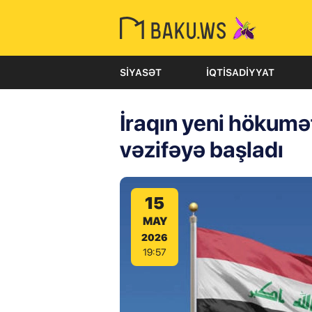
SIYASƏT
İQTISADIYYAT
İraqın yeni hökumət
vəzifəyə başladı
15
MAY
2026
19:57