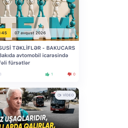
:45
07 avqust 2026
SUSİ TƏKLİFLƏR - BAKUCARS
 Bakıda avtomobil icarəsində
fəli fürsətlər
8
1
0
VIDEO