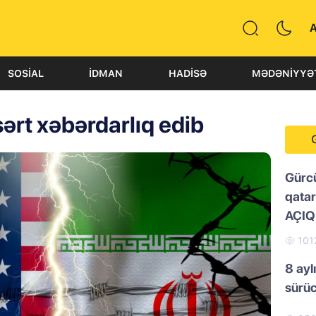
SOSIAL
İDMAN
HADISƏ
MƏDƏNIYYƏ
sərt xəbərdarlıq edib
Gürc
qatar
AÇI
101
8 ayl
sürü