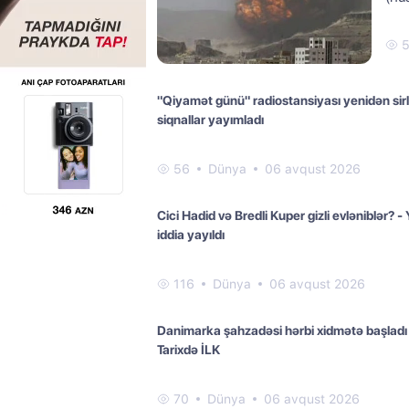
"Qiyamət günü" radiostansiyası yenidən sirl
siqnallar yayımladı
56
Dünya
06 avqust 2026
Cici Hadid və Bredli Kuper gizli evləniblər? - 
iddia yayıldı
116
Dünya
06 avqust 2026
Danimarka şahzadəsi hərbi xidmətə başladı
Tarixdə İLK
70
Dünya
06 avqust 2026