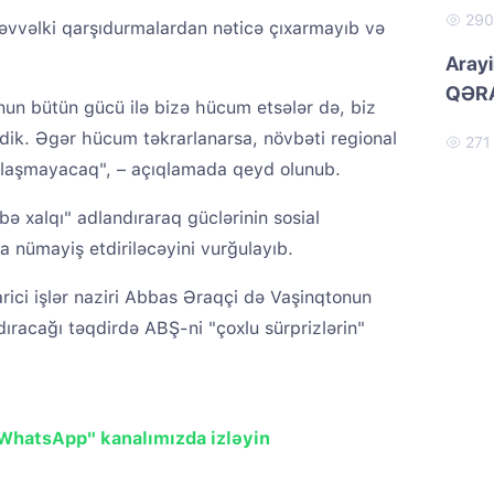
29
l əvvəlki qarşıdurmalardan nəticə çıxarmayıb və
Arayi
QƏRA
nun bütün gücü ilə bizə hücum etsələr də, biz
dik. Əgər hücum təkrarlanarsa, növbəti regional
27
dlaşmayacaq", – açıqlamada qeyd olunub.
ə xalqı" adlandıraraq güclərinin sosial
 nümayiş etdiriləcəyini vurğulayıb.
rici işlər naziri Abbas Əraqçi də Vaşinqtonun
ıracağı təqdirdə ABŞ-ni "çoxlu sürprizlərin"
"WhatsApp" kanalımızda izləyin