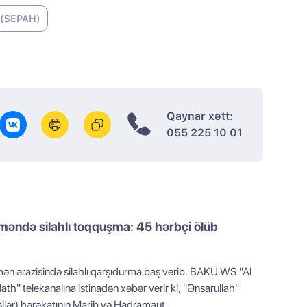
u (SEPAH)
Qaynar xətt:
055 225 10 01
əndə silahlı toqquşma: 45 hərbçi ölüb
ən ərazisində silahlı qarşıdurma baş verib. BAKU.WS "Al
th" telekanalına istinadən xəbər verir ki, "Ənsarullah"
ilər) hərəkatının Marib və Hadramaut...