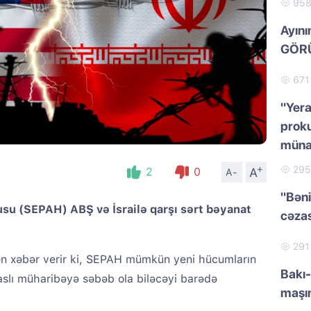
95
Ayını
GÖRÜ
67
"Yera
proku
müna
+
29
A
2
0
A-
"Bəni
pusu (SEPAH) ABŞ və İsrailə qarşı sərt bəyanat
cəzas
29
dən xəbər verir ki, SEPAH mümkün yeni hücumların
Bakı-
slı müharibəyə səbəb ola biləcəyi barədə
maşı