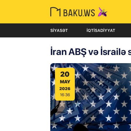
SIYASƏT
İQTISADIYYAT
İran ABŞ və İsrailə 
20
MAY
2026
16:36