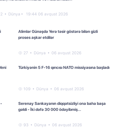
52
Dünya
19:44 06 avqust 2026
i
Alimlər Günəşdə Yerə təsir göstərə bilən gizli
proses aşkar etdilər
27
Dünya
06 avqust 2026
Yeni
Türkiyənin 5 F-16 qırıcısı NATO missiyasına başladı
109
Dünya
06 avqust 2026
 -
Serenay Sarıkayanın diqqətsizliyi ona baha başa
gəldi - İki dəfə 30 000 ödəyibmiş...
93
Dünya
06 avqust 2026