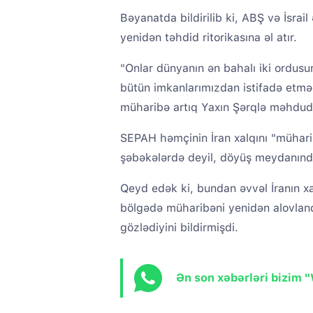
Bəyanatda bildirilib ki, ABŞ və İsrai
yenidən təhdid ritorikasına əl atır.
"Onlar dünyanın ən bahalı iki ordusu
bütün imkanlarımızdan istifadə etmə
müharibə artıq Yaxın Şərqlə məhdu
SEPAH həmçinin İran xalqını "müharib
şəbəkələrdə deyil, döyüş meydanında
Qeyd edək ki, bundan əvvəl İranın xa
bölgədə müharibəni yenidən alovland
gözlədiyini bildirmişdi.
Ən son xəbərləri bizim 