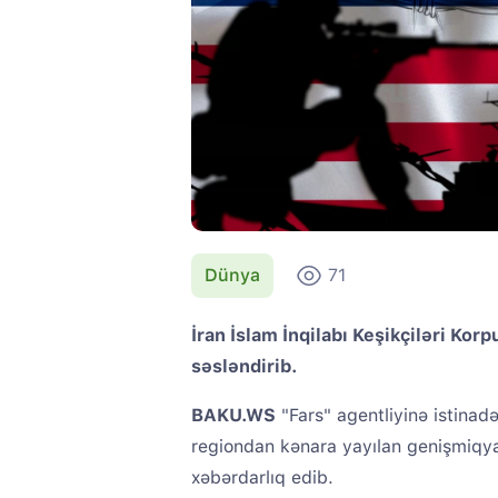
Dünya
71
İran İslam İnqilabı Keşikçiləri Kor
səsləndirib.
BAKU.WS
"Fars" agentliyinə istina
regiondan kənara yayılan genişmiqya
xəbərdarlıq edib.