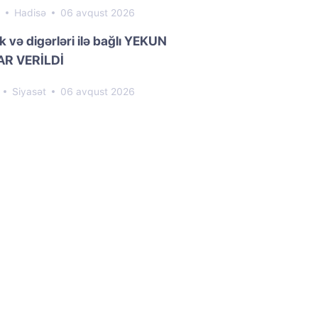
0
Hadisə
06 avqust 2026
k və digərləri ilə bağlı YEKUN
R VERİLDİ
1
Siyasət
06 avqust 2026