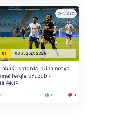
VIDEO
:01
06 avqust 2026
rabağ" səfərdə "Dinamo"ya
imal fərqlə uduzub
-
NİLƏNİB
93
0
0