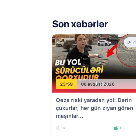
Son xəbərlər
V
23:59
06 avqust 2026
Qəza riski yaradan yol: Dərin
çuxurlar, hər gün ziyan görən
maşınlar...
18
0