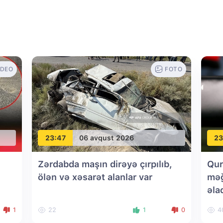
IDEO
FOTO
23:47
06 avqust 2026
23
Zərdabda maşın dirəyə çırpılıb,
Qur
ölən və xəsarət alanlar var
məğ
əla
1
22
1
0
4