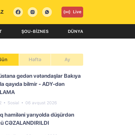
AZ
Live
T
ŞOU-BIZNES
DÜNYA
Gün
Həftə
Ay
üstana gedən vətəndaşlar Bakıya
la qayıda bilmir - ADY-dən
QLAMA
2
Sosial
06 avqust 2026
ıq hamiləni yarıyolda düşürdən
cü CƏZALANDIRILDI