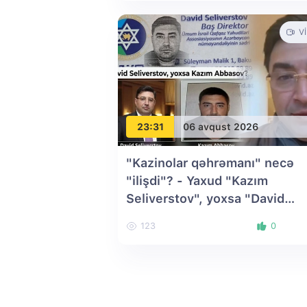
V
23:31
06 avqust 2026
"Kazinolar qəhrəmanı" necə
"ilişdi"? - Yaxud "Kazım
Seliverstov", yoxsa "David
Abbasov"?
123
0