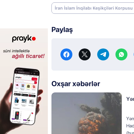
İran İslam İnqilabı Keşikçiləri Korpus
Paylaş
Oxşar xəbərlər
Yəm
Yəm
Hada
(hus