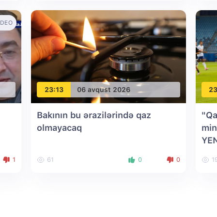
IDEO
23:13
06 avqust 2026
23
Bakının bu ərazilərində qaz
"Qa
olmayacaq
min
YE
1
61
0
0
1