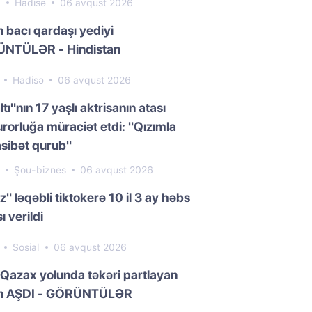
8
Hadisə
06 avqust 2026
n bacı qardaşı yediyi
NTÜLƏR - Hindistan
1
Hadisə
06 avqust 2026
ltı"nın 17 yaşlı aktrisanın atası
rorluğa müraciət etdi: "Qızımla
sibət qurub"
5
Şou-biznes
06 avqust 2026
z" ləqəbli tiktokerə 10 il 3 ay həbs
ı verildi
1
Sosial
06 avqust 2026
Qazax yolunda təkəri partlayan
n AŞDI - GÖRÜNTÜLƏR