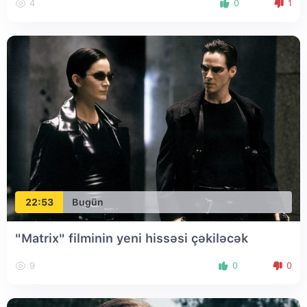
4
0
1
22:53
Bugün
"Matrix" filminin yeni hissəsi çəkiləcək
9
0
0