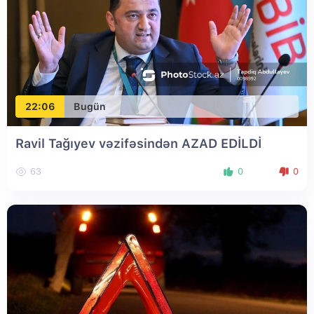
22:06
Bugün
Ravil Tağıyev vəzifəsindən AZAD EDİLDİ
63
0
0