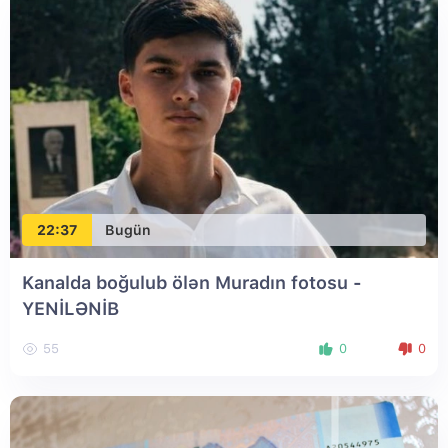
22:37
Bugün
Kanalda boğulub ölən Muradın fotosu
-
YENİLƏNİB
55
0
0