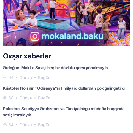
Oxşar xəbərlər
Ərdoğan: Məkkə Sazişi heç bir dövlətə qarşı yönəlməyib
64
Dünya
Bugün
Kristofer Nolanın "Odisseya"sı 1 milyard dollardan çox gəlir gətirdi
58
Dünya
Bugün
Pakistan, Səudiyyə Ərəbistanı və Türkiyə birgə müdafiə haqqında
saziş imzalayıb
54
Dünya
Bugün