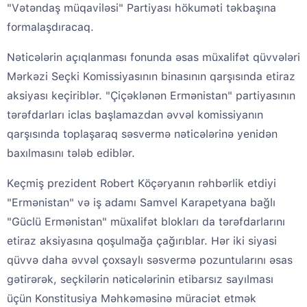
"Vətəndaş müqaviləsi" Partiyası hökuməti təkbaşına
formalaşdıracaq.
Nəticələrin açıqlanması fonunda əsas müxalifət qüvvələri
Mərkəzi Seçki Komissiyasının binasının qarşısında etiraz
aksiyası keçiriblər. "Çiçəklənən Ermənistan" partiyasının
tərəfdarları iclas başlamazdan əvvəl komissiyanın
qarşısında toplaşaraq səsvermə nəticələrinə yenidən
baxılmasını tələb ediblər.
Keçmiş prezident Robert Köçəryanın rəhbərlik etdiyi
"Ermənistan" və iş adamı Samvel Karapetyana bağlı
"Güclü Ermənistan" müxalifət blokları da tərəfdarlarını
etiraz aksiyasına qoşulmağa çağırıblar. Hər iki siyasi
qüvvə daha əvvəl çoxsaylı səsvermə pozuntularını əsas
gətirərək, seçkilərin nəticələrinin etibarsız sayılması
üçün Konstitusiya Məhkəməsinə müraciət etmək