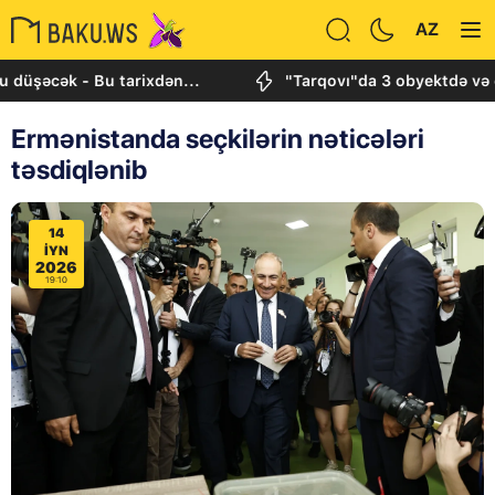
AZ
k - Bu tarixdən...
"Tarqovı"da 3 obyektdə və evdə b
Ermənistanda seçkilərin nəticələri
təsdiqlənib
14
IYN
2026
19:10