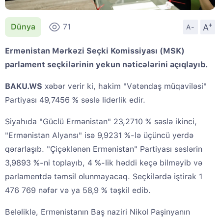
+
A
Dünya
71
A-
Ermənistan Mərkəzi Seçki Komissiyası (MSK)
parlament seçkilərinin yekun nəticələrini açıqlayıb.
BAKU.WS
xəbər verir ki, hakim "Vətəndaş müqaviləsi"
Partiyası 49,7456 % səslə liderlik edir.
Siyahıda "Güclü Ermənistan" 23,2710 % səslə ikinci,
"Ermənistan Alyansı" isə 9,9231 %-lə üçüncü yerdə
qərarlaşıb. "Çiçəklənən Ermənistan" Partiyası səslərin
3,9893 %-ni toplayıb, 4 %-lik həddi keçə bilməyib və
parlamentdə təmsil olunmayacaq. Seçkilərdə iştirak 1
476 769 nəfər və ya 58,9 % təşkil edib.
Beləliklə, Ermənistanın Baş naziri Nikol Paşinyanın