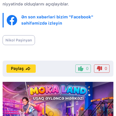
niyyətində olduqlarını açıqlayıblar.
Ən son xəbərləri bizim "Facebook"
səhifəmizdə izləyin
Nikol Paşinyan
Paylaş
0
0