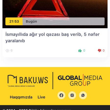
21:53
Bugün
İsmayıllıda ağır yol qəzası baş verib, 5 nəfər
yaralanıb
6
0
0
Haqqımızda
Live