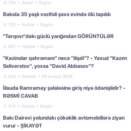
784
Sosial
Bugün
Bakıda 35 yaşlı vəzifəli şəxs evində ölü tapıldı
725
Hadisə
Bugün
"Tarqovı"dakı güclü yanğından GÖRÜNTÜLƏR
667
Hadisə
Bugün
"Kazinolar qəhrəmanı" necə "ilişdi"? - Yaxud "Kazım
Seliverstov", yoxsa "David Abbasov"?
530
Siyasət
06 avqust 2026
İlisuda Ramramay şəlaləsinə giriş niyə ödənişlidir? -
RƏSMİ CAVAB
510
Hadisə
Bugün
Bakı Dairəvi yolundakı çökəklik avtomobillərə ziyan
vurur - ŞİKAYƏT