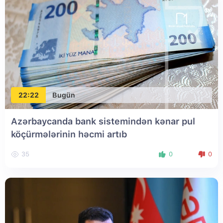
22:22
Bugün
Azərbaycanda bank sistemindən kənar pul
köçürmələrinin həcmi artıb
35
0
0