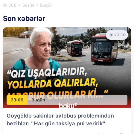
508
Sosial
Bugün
Son xəbərlər
VIDEO
23:09
Bugün
Göygöldə sakinlər avtobus problemindən
beziblər: "Hər gün taksiyə pul veririk"