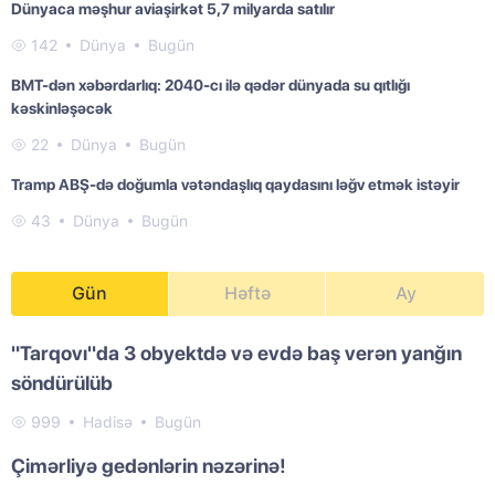
Dünyaca məşhur aviaşirkət 5,7 milyarda satılır
142
Dünya
Bugün
BMT-dən xəbərdarlıq: 2040-cı ilə qədər dünyada su qıtlığı
kəskinləşəcək
22
Dünya
Bugün
Tramp ABŞ-də doğumla vətəndaşlıq qaydasını ləğv etmək istəyir
43
Dünya
Bugün
Gün
Həftə
Ay
"Tarqovı"da 3 obyektdə və evdə baş verən yanğın
söndürülüb
999
Hadisə
Bugün
Çimərliyə gedənlərin nəzərinə!