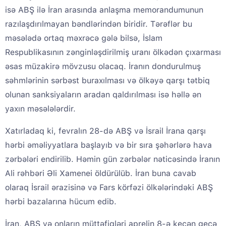
isə ABŞ ilə İran arasında anlaşma memorandumunun
razılaşdırılmayan bəndlərindən biridir. Tərəflər bu
məsələdə ortaq məxrəcə gələ bilsə, İslam
Respublikasının zənginləşdirilmiş uranı ölkədən çıxarması
əsas müzakirə mövzusu olacaq. İranın dondurulmuş
səhmlərinin sərbəst buraxılması və ölkəyə qarşı tətbiq
olunan sanksiyaların aradan qaldırılması isə həllə ən
yaxın məsələlərdir.
Xatırladaq ki, fevralın 28-də ABŞ və İsrail İrana qarşı
hərbi əməliyyatlara başlayıb və bir sıra şəhərlərə hava
zərbələri endirilib. Həmin gün zərbələr nəticəsində İranın
Ali rəhbəri Əli Xamenei öldürülüb. İran buna cavab
olaraq İsrail ərazisinə və Fars körfəzi ölkələrindəki ABŞ
hərbi bazalarına hücum edib.
İran, ABŞ və onların müttəfiqləri aprelin 8-ə keçən gecə