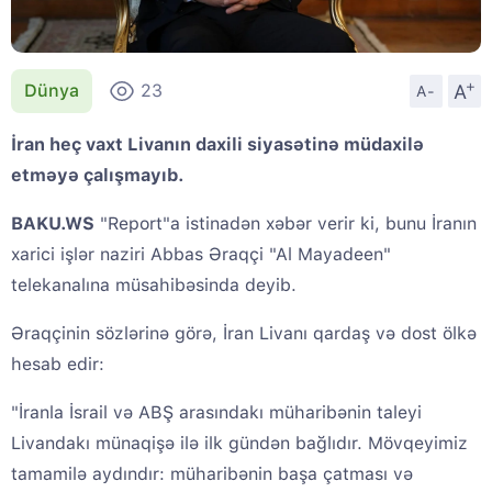
+
A
Dünya
23
A-
İran heç vaxt Livanın daxili siyasətinə müdaxilə
etməyə çalışmayıb.
BAKU.WS
"Report"a istinadən xəbər verir ki, bunu İranın
xarici işlər naziri Abbas Əraqçi "Al Mayadeen"
telekanalına müsahibəsinda deyib.
Əraqçinin sözlərinə görə, İran Livanı qardaş və dost ölkə
hesab edir:
"İranla İsrail və ABŞ arasındakı müharibənin taleyi
Livandakı münaqişə ilə ilk gündən bağlıdır. Mövqeyimiz
tamamilə aydındır: müharibənin başa çatması və