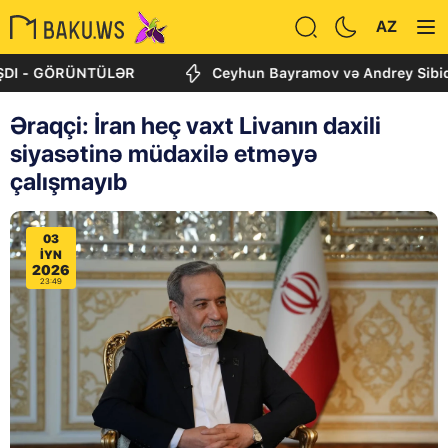
AZ
GÖRÜNTÜLƏR
Ceyhun Bayramov və Andrey Sibiqa Kiyevdə
Əraqçi: İran heç vaxt Livanın daxili
siyasətinə müdaxilə etməyə
çalışmayıb
03
IYN
2026
23:49