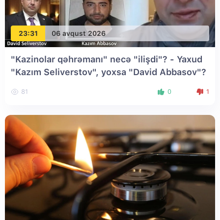
23:31
06 avqust 2026
"Kazinolar qəhrəmanı" necə "ilişdi"? - Yaxud
"Kazım Seliverstov", yoxsa "David Abbasov"?
81
0
1