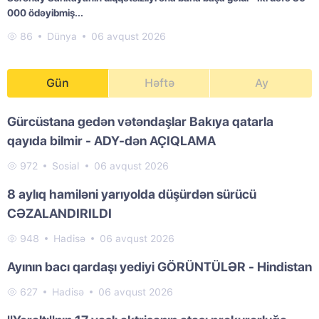
000 ödəyibmiş...
86
Dünya
06 avqust 2026
Gün
Həftə
Ay
Gürcüstana gedən vətəndaşlar Bakıya qatarla
qayıda bilmir - ADY-dən AÇIQLAMA
972
Sosial
06 avqust 2026
8 aylıq hamiləni yarıyolda düşürdən sürücü
CƏZALANDIRILDI
948
Hadisə
06 avqust 2026
Ayının bacı qardaşı yediyi GÖRÜNTÜLƏR - Hindistan
627
Hadisə
06 avqust 2026