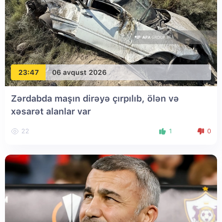
23:47
06 avqust 2026
Zərdabda maşın dirəyə çırpılıb, ölən və
xəsarət alanlar var
22
1
0