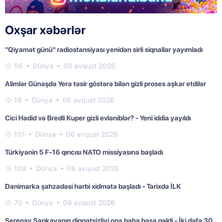
Oxşar xəbərlər
"Qiyamət günü" radiostansiyası yenidən sirli siqnallar yayımladı
56
Dünya
06 avqust 2026
Alimlər Günəşdə Yerə təsir göstərə bilən gizli proses aşkar etdilər
19
Dünya
06 avqust 2026
Cici Hadid və Bredli Kuper gizli evləniblər? - Yeni iddia yayıldı
101
Dünya
06 avqust 2026
Türkiyənin 5 F-16 qırıcısı NATO missiyasına başladı
109
Dünya
06 avqust 2026
Danimarka şahzadəsi hərbi xidmətə başladı - Tarixdə İLK
70
Dünya
06 avqust 2026
Serenay Sarıkayanın diqqətsizliyi ona baha başa gəldi - İki dəfə 30