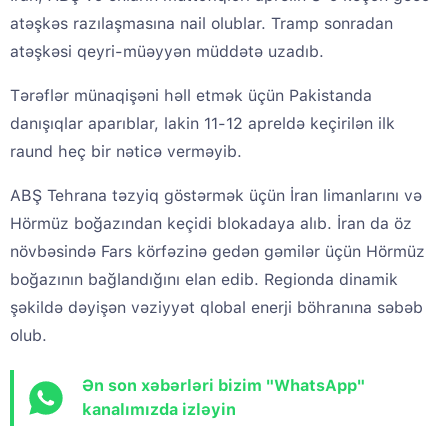
atəşkəs razılaşmasına nail olublar. Tramp sonradan
atəşkəsi qeyri-müəyyən müddətə uzadıb.
Tərəflər münaqişəni həll etmək üçün Pakistanda
danışıqlar aparıblar, lakin 11-12 apreldə keçirilən ilk
raund heç bir nəticə verməyib.
ABŞ Tehrana təzyiq göstərmək üçün İran limanlarını və
Hörmüz boğazından keçidi blokadaya alıb. İran da öz
növbəsində Fars körfəzinə gedən gəmilər üçün Hörmüz
boğazının bağlandığını elan edib. Regionda dinamik
şəkildə dəyişən vəziyyət qlobal enerji böhranına səbəb
olub.
Ən son xəbərləri bizim "WhatsApp"
kanalımızda izləyin