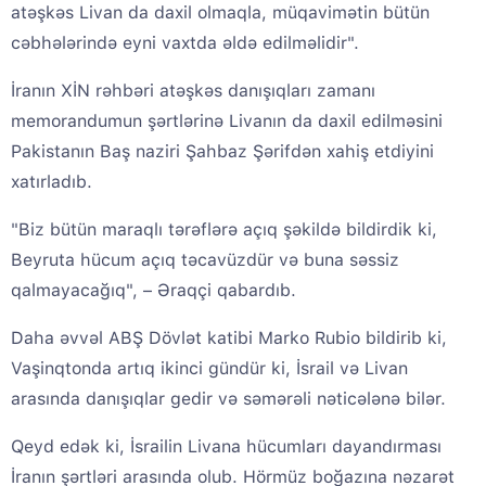
atəşkəs Livan da daxil olmaqla, müqavimətin bütün
cəbhələrində eyni vaxtda əldə edilməlidir".
İranın XİN rəhbəri atəşkəs danışıqları zamanı
memorandumun şərtlərinə Livanın da daxil edilməsini
Pakistanın Baş naziri Şahbaz Şərifdən xahiş etdiyini
xatırladıb.
"Biz bütün maraqlı tərəflərə açıq şəkildə bildirdik ki,
Beyruta hücum açıq təcavüzdür və buna səssiz
qalmayacağıq", – Əraqçi qabardıb.
Daha əvvəl ABŞ Dövlət katibi Marko Rubio bildirib ki,
Vaşinqtonda artıq ikinci gündür ki, İsrail və Livan
arasında danışıqlar gedir və səmərəli nəticələnə bilər.
Qeyd edək ki, İsrailin Livana hücumları dayandırması
İranın şərtləri arasında olub. Hörmüz boğazına nəzarət