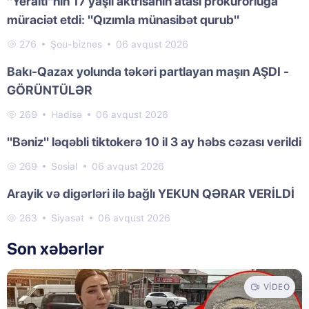
"Yeraltı"nın 17 yaşlı aktrisanın atası prokurorluğa
müraciət etdi: "Qızımla münasibət qurub"
276
Şou-biznes
06 avqust 2026
Bakı-Qazax yolunda təkəri partlayan maşın AŞDI -
GÖRÜNTÜLƏR
269
Hadisə
06 avqust 2026
"Bəniz" ləqəbli tiktokerə 10 il 3 ay həbs cəzası verildi
269
Sosial
06 avqust 2026
Arayik və digərləri ilə bağlı YEKUN QƏRAR VERİLDİ
263
Siyasət
06 avqust 2026
Son xəbərlər
VIDEO