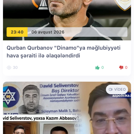
23:40
06 avqust 2026
Qurban Qurbanov "Dinamo"ya məğlubiyyəti
hava şəraiti ilə əlaqələndirdi
30
0
0
VIDEO