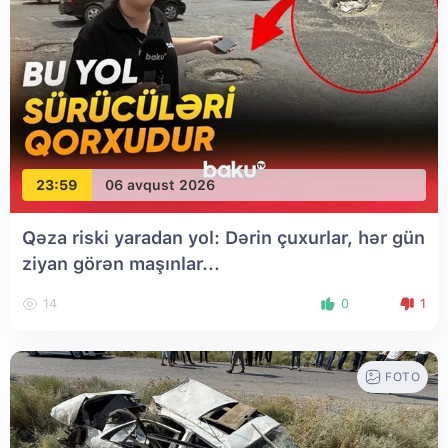
23:59
06 avqust 2026
Qəza riski yaradan yol: Dərin çuxurlar, hər gün
ziyan görən maşınlar...
14
0
1
FOTO