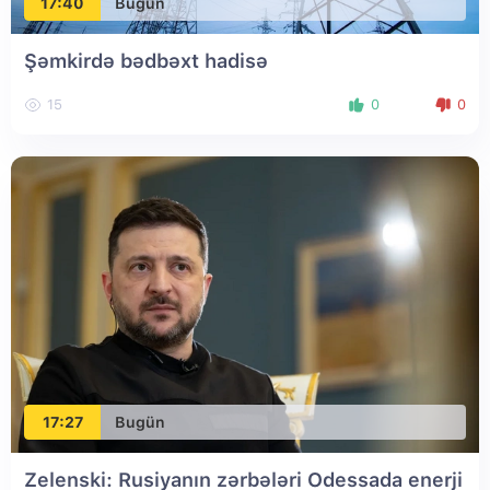
17:40
Bugün
Şəmkirdə bədbəxt hadisə
15
0
0
17:27
Bugün
Zelenski: Rusiyanın zərbələri Odessada enerji