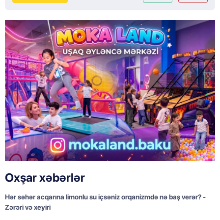
Oxşar xəbərlər
Hər səhər acqarına limonlu su içsəniz orqanizmdə nə baş verər? -
Zərəri və xeyiri