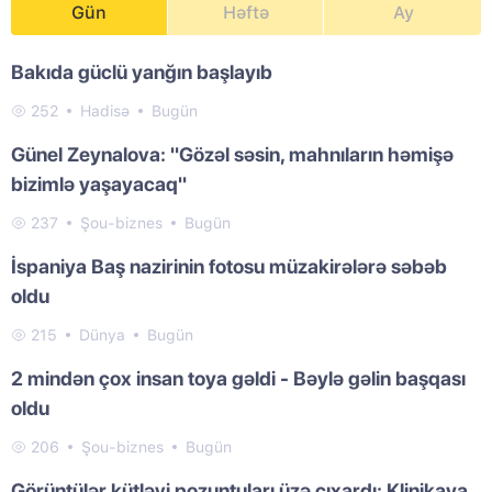
Gün
Həftə
Ay
Bakıda güclü yanğın başlayıb
252
Hadisə
Bugün
Günel Zeynalova: "Gözəl səsin, mahnıların həmişə
bizimlə yaşayacaq"
237
Şou-biznes
Bugün
İspaniya Baş nazirinin fotosu müzakirələrə səbəb
oldu
215
Dünya
Bugün
2 mindən çox insan toya gəldi - Bəylə gəlin başqası
oldu
206
Şou-biznes
Bugün
Görüntülər kütləvi pozuntuları üzə çıxardı: Klinikaya