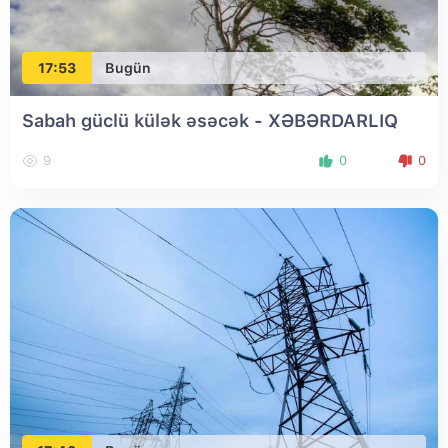
17:53
Bugün
Sabah güclü külək əsəcək - XƏBƏRDARLIQ
9
0
0