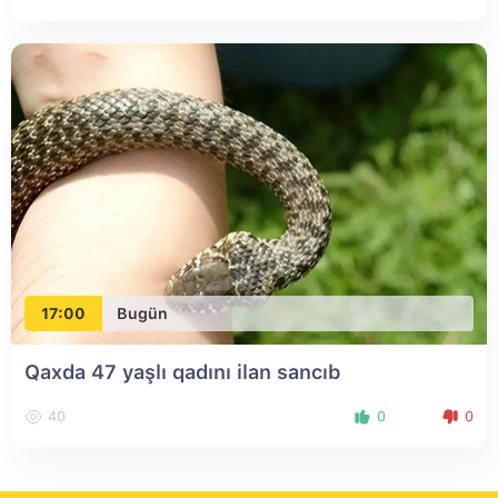
17:00
Bugün
Qaxda 47 yaşlı qadını ilan sancıb
40
0
0