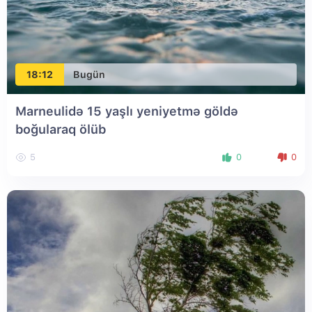
18:12
Bugün
Marneulidə 15 yaşlı yeniyetmə göldə
boğularaq ölüb
5
0
0