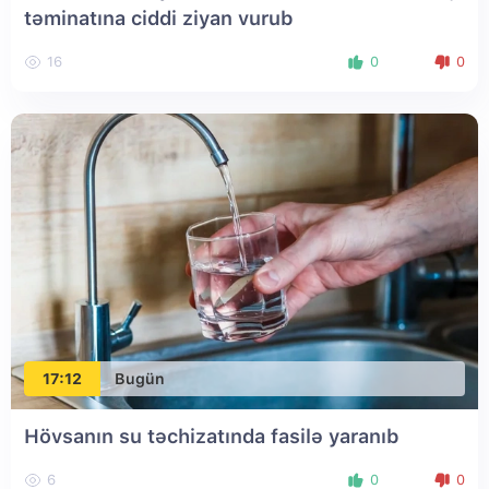
təminatına ciddi ziyan vurub
16
0
0
17:12
Bugün
Hövsanın su təchizatında fasilə yaranıb
6
0
0