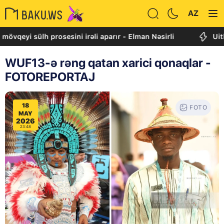
AZ
i sülh prosesini irəli aparır - Elman Nəsirli
Uitkoff: C
WUF13-ə rəng qatan xarici qonaqlar -
FOTOREPORTAJ
18
FOTO
MAY
2026
23:48