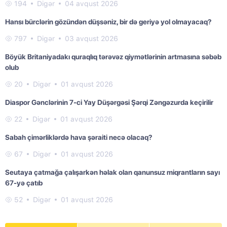
194
Digər
04 avqust 2026
Hansı bürclərin gözündən düşsəniz, bir də geriyə yol olmayacaq?
797
Digər
03 avqust 2026
Böyük Britaniyadakı quraqlıq tərəvəz qiymətlərinin artmasına səbəb
olub
20
Digər
01 avqust 2026
Diaspor Gənclərinin 7-ci Yay Düşərgəsi Şərqi Zəngəzurda keçirilir
22
Digər
01 avqust 2026
Sabah çimərliklərdə hava şəraiti necə olacaq?
67
Digər
01 avqust 2026
Seutaya çatmağa çalışarkən həlak olan qanunsuz miqrantların sayı
67-yə çatıb
52
Digər
01 avqust 2026