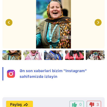
Ən son xəbərləri bizim "Instagram"
səhifəmizdə izləyin
Paylaş
0
3