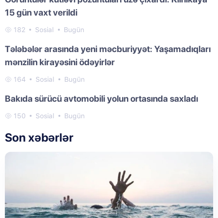
15 gün vaxt verildi
182
Sosial
Bugün
Tələbələr arasında yeni məcburiyyət: Yaşamadıqları
mənzilin kirayəsini ödəyirlər
164
Sosial
Bugün
Bakıda sürücü avtomobili yolun ortasında saxladı
150
Sosial
Bugün
Son xəbərlər