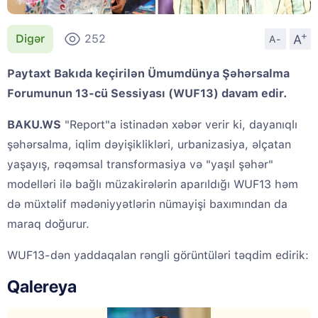
+
A
Digər
252
A-
Paytaxt Bakıda keçirilən Ümumdünya Şəhərsalma
Forumunun 13-cü Sessiyası (WUF13) davam edir.
BAKU.WS
"Report"a istinadən xəbər verir ki, dayanıqlı
şəhərsalma, iqlim dəyişiklikləri, urbanizasiya, əlçatan
yaşayış, rəqəmsal transformasiya və "yaşıl şəhər"
modelləri ilə bağlı müzakirələrin aparıldığı WUF13 həm
də müxtəlif mədəniyyətlərin nümayişi baxımından da
maraq doğurur.
WUF13-dən yaddaqalan rəngli görüntüləri təqdim edirik:
Qalereya