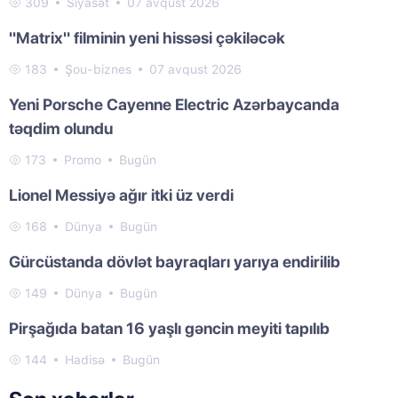
309
Siyasət
07 avqust 2026
"Matrix" filminin yeni hissəsi çəkiləcək
183
Şou-biznes
07 avqust 2026
Yeni Porsche Cayenne Electric Azərbaycanda
təqdim olundu
173
Promo
Bugün
Lionel Messiyə ağır itki üz verdi
168
Dünya
Bugün
Gürcüstanda dövlət bayraqları yarıya endirilib
149
Dünya
Bugün
Pirşağıda batan 16 yaşlı gəncin meyiti tapılıb
144
Hadisə
Bugün