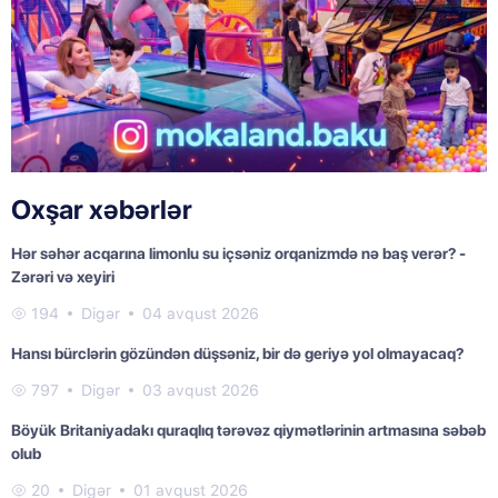
Oxşar xəbərlər
Hər səhər acqarına limonlu su içsəniz orqanizmdə nə baş verər? -
Zərəri və xeyiri
194
Digər
04 avqust 2026
Hansı bürclərin gözündən düşsəniz, bir də geriyə yol olmayacaq?
797
Digər
03 avqust 2026
Böyük Britaniyadakı quraqlıq tərəvəz qiymətlərinin artmasına səbəb
olub
20
Digər
01 avqust 2026