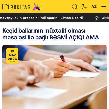
AZ
sülh prosesini irəli aparır - Elman Nəsirli
Uitkoff: Cə
Keçid ballarının müxtəlif olması
məsələsi ilə bağlı RƏSMİ AÇIQLAMA
15
MAY
2026
14:05