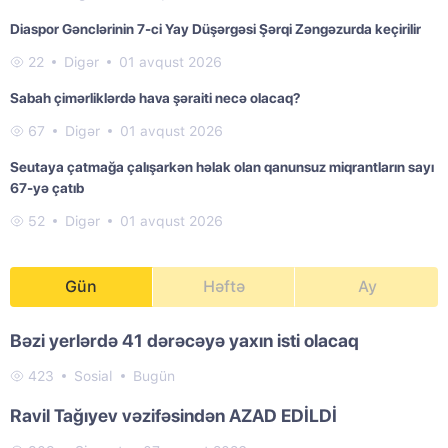
Diaspor Gənclərinin 7-ci Yay Düşərgəsi Şərqi Zəngəzurda keçirilir
22
Digər
01 avqust 2026
Sabah çimərliklərdə hava şəraiti necə olacaq?
67
Digər
01 avqust 2026
Seutaya çatmağa çalışarkən həlak olan qanunsuz miqrantların sayı
67-yə çatıb
52
Digər
01 avqust 2026
Gün
Həftə
Ay
Bəzi yerlərdə 41 dərəcəyə yaxın isti olacaq
423
Sosial
Bugün
Ravil Tağıyev vəzifəsindən AZAD EDİLDİ