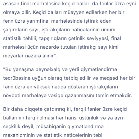
əsasən final mərhələsinə keçid balları da fənlər üzrə eyni
olmaya bilir. Keçid balları müəyyən edilərkən hər bir
fənn üzrə yarımfinal mərhələsində iştirak edən
şagirdlərin sayı, iştirakçıların nəticələrinin ümumi
statistik təhlili, tapşırıqların çətinlik səviyyəsi, final
mərhələsi üçün nəzərdə tutulan iştirakçı sayı kimi
meyarlar nəzərə alınır".
"Bu yanaşma beynəlxalq və yerli qiymətləndirmə
təcrübəsinə uyğun olaraq tətbiq edilir və məqsəd hər bir
fənn üzrə ən yüksək nəticə göstərən iştirakçıların
növbəti mərhələyə vəsiqə qazanmasını təmin etməkdir.
Bir daha diqqətə çatdırırıq ki, fərqli fənlər üzrə keçid
ballarının fərqli olması hər hansı üstünlük və ya ayrı-
seçkilik deyil, müsabiqənin qiymətləndirmə
mexanizminin və statistik nəticələrinin təbii