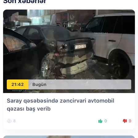
Son xəbərlər
21:42
Bugün
Saray qəsəbəsində zəncirvari avtomobil
qəzası baş verib
8
0
0