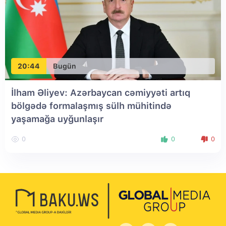
20:44
Bugün
İlham Əliyev: Azərbaycan cəmiyyəti artıq
bölgədə formalaşmış sülh mühitində
yaşamağa uyğunlaşır
0
0
0