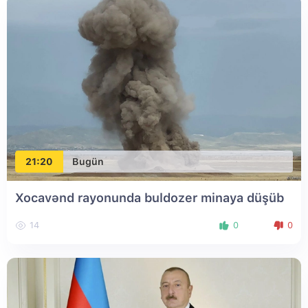
21:20
Bugün
Xocavənd rayonunda buldozer minaya düşüb
14
0
0