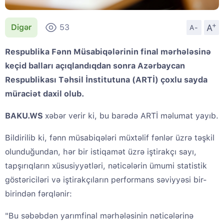
+
A
Digər
53
A-
Respublika Fənn Müsabiqələrinin final mərhələsinə
keçid balları açıqlandıqdan sonra Azərbaycan
Respublikası Təhsil İnstitutuna (ARTİ) çoxlu sayda
müraciət daxil olub.
BAKU.WS
xəbər verir ki, bu barədə ARTİ məlumat yayıb.
Bildirilib ki, fənn müsabiqələri müxtəlif fənlər üzrə təşkil
olunduğundan, hər bir istiqamət üzrə iştirakçı sayı,
tapşırıqların xüsusiyyətləri, nəticələrin ümumi statistik
göstəriciləri və iştirakçıların performans səviyyəsi bir-
birindən fərqlənir:
"Bu səbəbdən yarımfinal mərhələsinin nəticələrinə