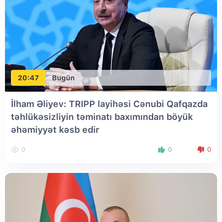
20:47
Bugün
İlham Əliyev: TRIPP layihəsi Cənubi Qafqazda
təhlükəsizliyin təminatı baxımından böyük
əhəmiyyət kəsb edir
0
0
0