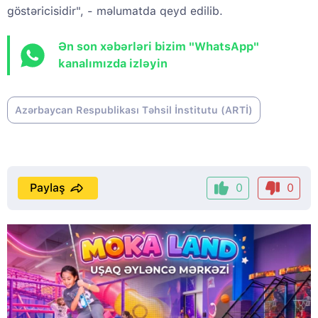
göstəricisidir", - məlumatda qeyd edilib.
Ən son xəbərləri bizim "WhatsApp"
kanalımızda izləyin
Azərbaycan Respublikası Təhsil İnstitutu (ARTİ)
Paylaş
0
0