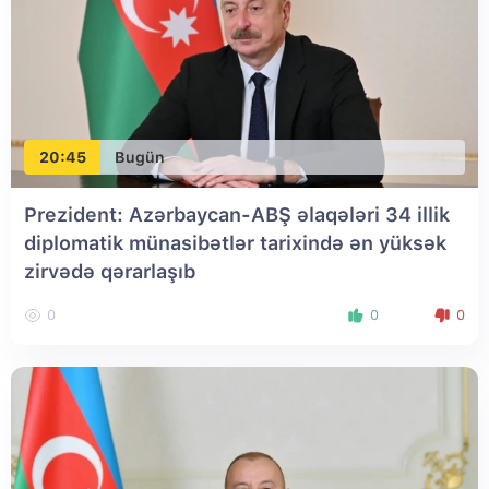
20:45
Bugün
Prezident: Azərbaycan-ABŞ əlaqələri 34 illik
diplomatik münasibətlər tarixində ən yüksək
zirvədə qərarlaşıb
0
0
0