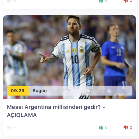
0
0
0
09:29
Bugün
Messi Argentina millisindən gedir? -
AÇIQLAMA
7
0
0