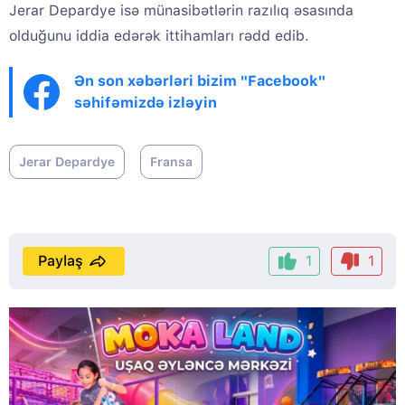
Jerar Depardye isə münasibətlərin razılıq əsasında
olduğunu iddia edərək ittihamları rədd edib.
Ən son xəbərləri bizim "Facebook"
səhifəmizdə izləyin
Jerar Depardye
Fransa
Paylaş
1
1