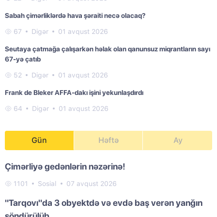
Sabah çimərliklərdə hava şəraiti necə olacaq?
67
Digər
01 avqust 2026
Seutaya çatmağa çalışarkən həlak olan qanunsuz miqrantların sayı
67-yə çatıb
52
Digər
01 avqust 2026
Frank de Bleker AFFA-dakı işini yekunlaşdırdı
64
Digər
01 avqust 2026
Gün
Həftə
Ay
Çimərliyə gedənlərin nəzərinə!
1101
Sosial
07 avqust 2026
"Tarqovı"da 3 obyektdə və evdə baş verən yanğın
söndürülüb