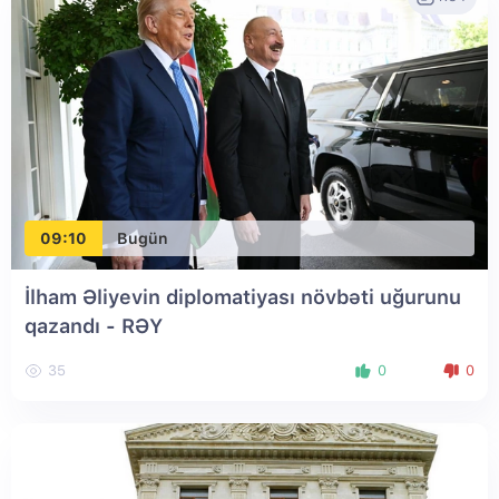
09:10
Bugün
İlham Əliyevin diplomatiyası növbəti uğurunu
qazandı - RƏY
35
0
0