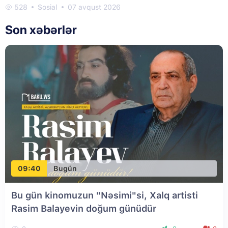
528
Sosial
07 avqust 2026
Son xəbərlər
09:40
Bugün
Bu gün kinomuzun "Nəsimi"si, Xalq artisti
Rasim Balayevin doğum günüdür