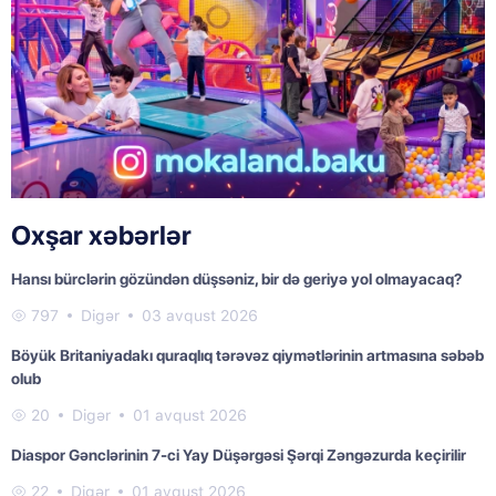
Oxşar xəbərlər
Hansı bürclərin gözündən düşsəniz, bir də geriyə yol olmayacaq?
797
Digər
03 avqust 2026
Böyük Britaniyadakı quraqlıq tərəvəz qiymətlərinin artmasına səbəb
olub
20
Digər
01 avqust 2026
Diaspor Gənclərinin 7-ci Yay Düşərgəsi Şərqi Zəngəzurda keçirilir
22
Digər
01 avqust 2026