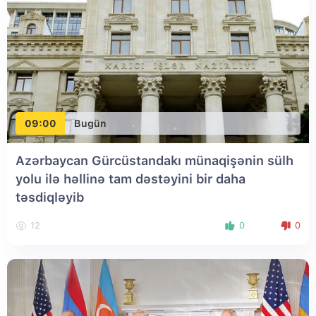
09:00
Bugün
Azərbaycan Gürcüstandakı münaqişənin sülh
yolu ilə həllinə tam dəstəyini bir daha
təsdiqləyib
12
0
0