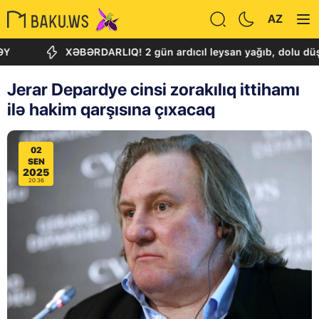
AZ
XƏBƏRDARLIQ! 2 gün ardıcıl leysan yağıb, dolu düşəcək - 
Jerar Depardye cinsi zorakılıq ittihamı
ilə hakim qarşısına çıxacaq
02
SEN
2025
20:36