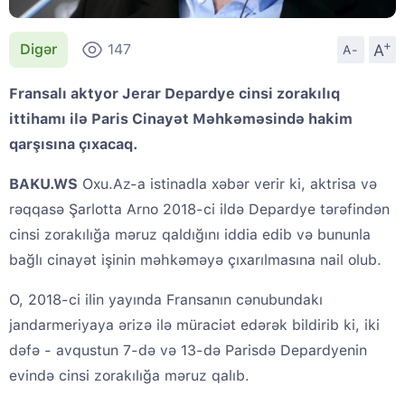
+
A
Digər
147
A-
Fransalı aktyor Jerar Depardye cinsi zorakılıq
ittihamı ilə Paris Cinayət Məhkəməsində hakim
qarşısına çıxacaq.
BAKU.WS
Oxu.Az-a istinadla xəbər verir ki, aktrisa və
rəqqasə Şarlotta Arno 2018-ci ildə Depardye tərəfindən
cinsi zorakılığa məruz qaldığını iddia edib və bununla
bağlı cinayət işinin məhkəməyə çıxarılmasına nail olub.
O, 2018-ci ilin yayında Fransanın cənubundakı
jandarmeriyaya ərizə ilə müraciət edərək bildirib ki, iki
dəfə - avqustun 7-də və 13-də Parisdə Depardyenin
evində cinsi zorakılığa məruz qalıb.