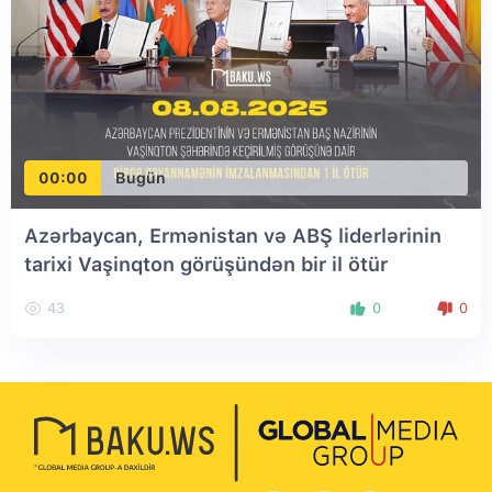
00:00
Bugün
Azərbaycan, Ermənistan və ABŞ liderlərinin
tarixi Vaşinqton görüşündən bir il ötür
43
0
0