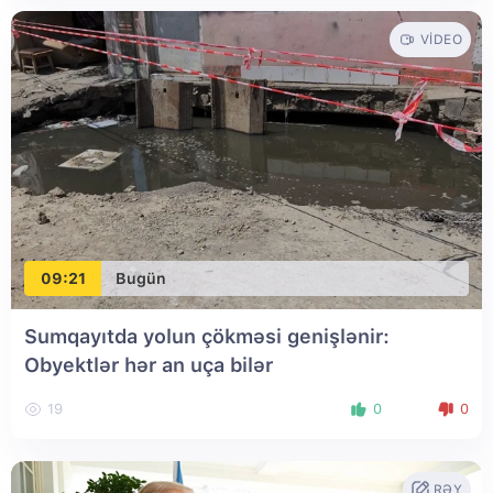
VIDEO
09:21
Bugün
Sumqayıtda yolun çökməsi genişlənir:
Obyektlər hər an uça bilər
19
0
0
RƏY