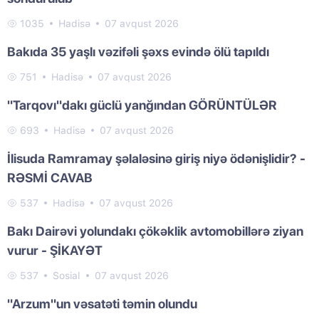
1035
Hadisə
07 avqust 2026
Bakıda 35 yaşlı vəzifəli şəxs evində ölü tapıldı
751
Hadisə
07 avqust 2026
"Tarqovı"dakı güclü yanğından GÖRÜNTÜLƏR
693
Hadisə
07 avqust 2026
İlisuda Ramramay şəlaləsinə giriş niyə ödənişlidir? -
RƏSMİ CAVAB
537
Hadisə
07 avqust 2026
Bakı Dairəvi yolundakı çökəklik avtomobillərə ziyan
vurur - ŞİKAYƏT
537
Sosial
07 avqust 2026
"Arzum"un vəsatəti təmin olundu