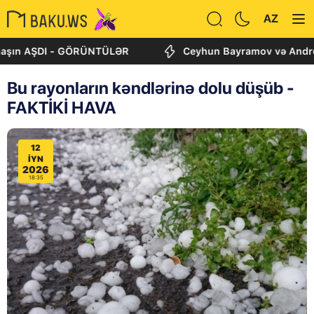
AZ
 AŞDI - GÖRÜNTÜLƏR
Ceyhun Bayramov və Andrey Sibiqa
Bu rayonların kəndlərinə dolu düşüb -
FAKTİKİ HAVA
12
IYN
2026
18:35