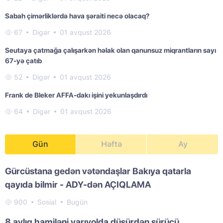
Sabah çimərliklərdə hava şəraiti necə olacaq?
67
Digər
01 avqust 2026
Seutaya çatmağa çalışarkən həlak olan qanunsuz miqrantların sayı
67-yə çatıb
52
Digər
01 avqust 2026
Frank de Bleker AFFA-dakı işini yekunlaşdırdı
64
Digər
01 avqust 2026
Gün
Həftə
Ay
Gürcüstana gedən vətəndaşlar Bakıya qatarla
qayıda bilmir - ADY-dən AÇIQLAMA
900
Sosial
Bugün
8 aylıq hamiləni yarıyolda düşürdən sürücü