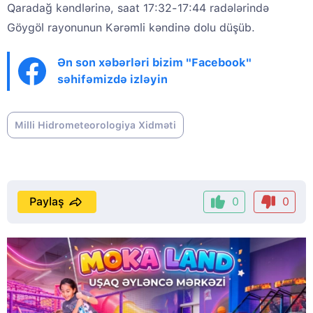
Qaradağ kəndlərinə, saat 17:32-17:44 radələrində
Göygöl rayonunun Kərəmli kəndinə dolu düşüb.
Ən son xəbərləri bizim "Facebook"
səhifəmizdə izləyin
Milli Hidrometeorologiya Xidməti
Paylaş
0
0