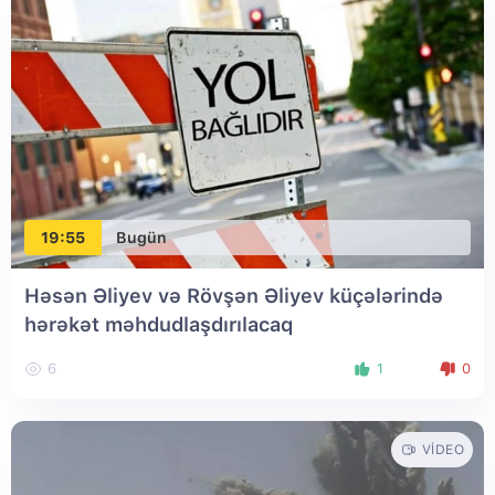
19:55
Bugün
Həsən Əliyev və Rövşən Əliyev küçələrində
hərəkət məhdudlaşdırılacaq
6
1
0
VIDEO