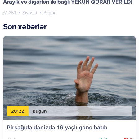
Arayik və digərləri ilə bağlı YEKUN QƏRAR VERİLDİ
251
Siyasət
Bugün
Son xəbərlər
20:22
Bugün
Pirşağıda dənizdə 16 yaşlı gənc batıb