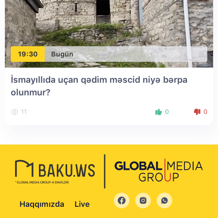
19:30
Bugün
İsmayıllıda uçan qədim məscid niyə bərpa
olunmur?
11
0
0
Haqqımızda
Live