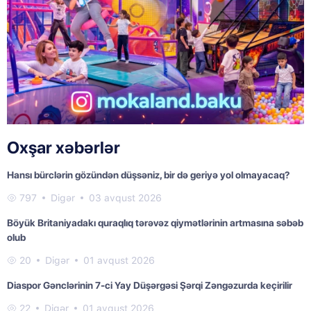
Oxşar xəbərlər
Hansı bürclərin gözündən düşsəniz, bir də geriyə yol olmayacaq?
797
Digər
03 avqust 2026
Böyük Britaniyadakı quraqlıq tərəvəz qiymətlərinin artmasına səbəb
olub
20
Digər
01 avqust 2026
Diaspor Gənclərinin 7-ci Yay Düşərgəsi Şərqi Zəngəzurda keçirilir
22
Digər
01 avqust 2026