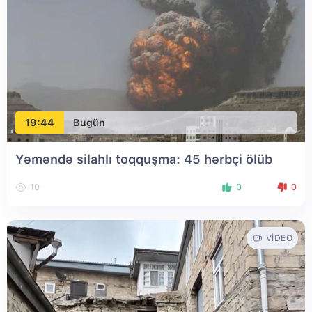
19:44
Bugün
Yəməndə silahlı toqquşma: 45 hərbçi ölüb
10
0
0
VIDEO