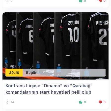
0
0
0
20:10
Bugün
Konfrans Liqası: "Dinamo" və "Qarabağ"
komandalarının start heyətləri bəlli olub
14
0
0