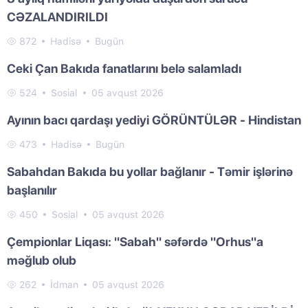
CƏZALANDIRILDI
872
Hadisə
Bugün
Ceki Çan Bakıda fanatlarını belə salamladı
524
Sosial
05 avqust 2026
Ayının bacı qardaşı yediyi GÖRÜNTÜLƏR - Hindistan
473
Hadisə
Bugün
Sabahdan Bakıda bu yollar bağlanır - Təmir işlərinə
başlanılır
450
Sosial
05 avqust 2026
Çempionlar Liqası: "Sabah" səfərdə "Orhus"a
məğlub olub
262
İdman
05 avqust 2026