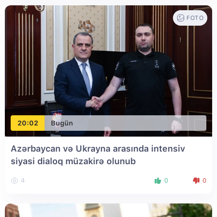
FOTO
20:02
Bugün
Azərbaycan və Ukrayna arasında intensiv
siyasi dialoq müzakirə olunub
4
0
0