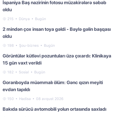
İspaniya Baş nazirinin fotosu müzakirələrə səbəb
oldu
215
Dünya
Bugün
2 mindən çox insan toya gəldi - Bəylə gəlin başqası
oldu
198
Şou-biznes
Bugün
Görüntülər kütləvi pozuntuları üzə çıxardı: Klinikaya
15 gün vaxt verildi
182
Sosial
Bugün
Goranboyda müəmmalı ölüm: Gənc qızın meyiti
evdən tapıldı
150
Hadisə
08 avqust 2026
Bakıda sürücü avtomobili yolun ortasında saxladı