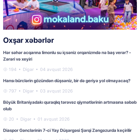
Oxşar xəbərlər
Hər səhər acqarına limonlu su içsəniz orqanizmdə nə baş verər? -
Zərəri və xeyiri
194
Digər
04 avqust 2026
Hansı bürclərin gözündən düşsəniz, bir də geriyə yol olmayacaq?
797
Digər
03 avqust 2026
Böyük Britaniyadakı quraqlıq tərəvəz qiymətlərinin artmasına səbəb
olub
20
Digər
01 avqust 2026
Diaspor Gənclərinin 7-ci Yay Düşərgəsi Şərqi Zəngəzurda keçirilir