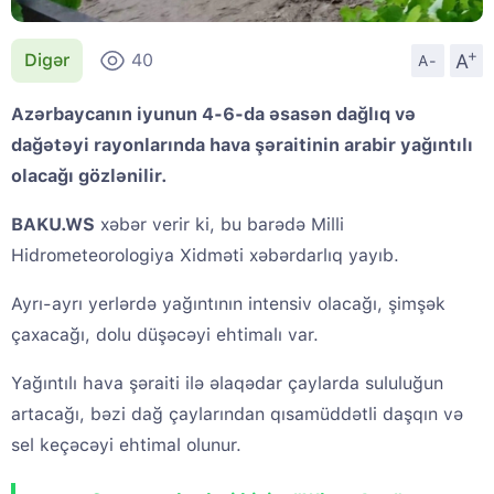
+
A
Digər
40
A-
Azərbaycanın iyunun 4-6-da əsasən dağlıq və
dağətəyi rayonlarında hava şəraitinin arabir yağıntılı
olacağı gözlənilir.
BAKU.WS
xəbər verir ki, bu barədə Milli
Hidrometeorologiya Xidməti xəbərdarlıq yayıb.
Ayrı-ayrı yerlərdə yağıntının intensiv olacağı, şimşək
çaxacağı, dolu düşəcəyi ehtimalı var.
Yağıntılı hava şəraiti ilə əlaqədar çaylarda sululuğun
artacağı, bəzi dağ çaylarından qısamüddətli daşqın və
sel keçəcəyi ehtimal olunur.