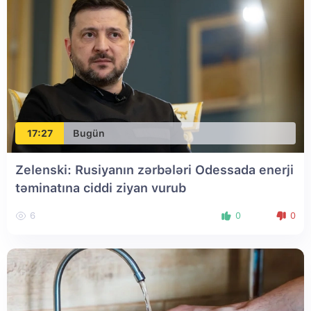
17:27
Bugün
Zelenski: Rusiyanın zərbələri Odessada enerji
təminatına ciddi ziyan vurub
6
0
0