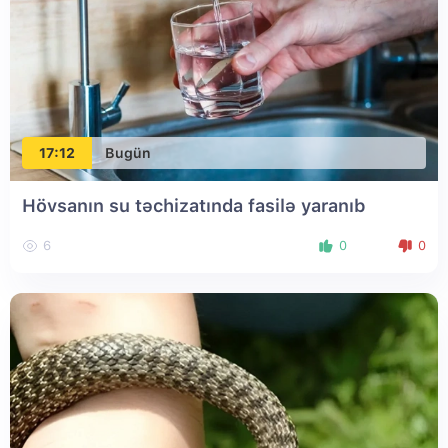
17:12
Bugün
Hövsanın su təchizatında fasilə yaranıb
6
0
0