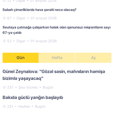
22
Digər
01 avqust 2026
Sabah çimərliklərdə hava şəraiti necə olacaq?
67
Digər
01 avqust 2026
Seutaya çatmağa çalışarkən həlak olan qanunsuz miqrantların sayı
67-yə çatıb
52
Digər
01 avqust 2026
Gün
Həftə
Ay
Günel Zeynalova: "Gözəl səsin, mahnıların həmişə
bizimlə yaşayacaq"
237
Şou-biznes
Bugün
Bakıda güclü yanğın başlayıb
231
Hadisə
Bugün