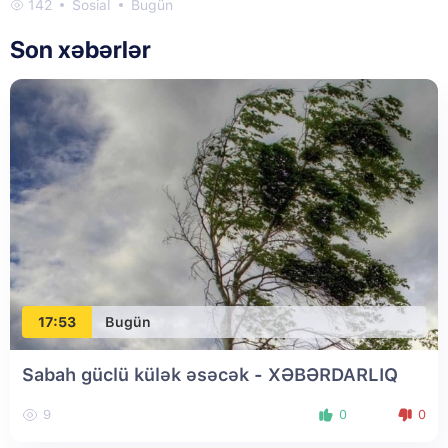
142
Sosial
Bugün
Son xəbərlər
17:53
Bugün
Sabah güclü külək əsəcək - XƏBƏRDARLIQ
9
0
0