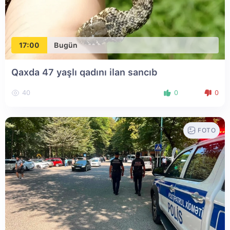
17:00
Bugün
Qaxda 47 yaşlı qadını ilan sancıb
40
0
0
FOTO