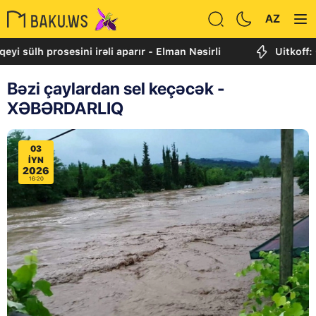
AZ
 prosesini irəli aparır - Elman Nəsirli
Uitkoff: Cənubi
Bəzi çaylardan sel keçəcək -
XƏBƏRDARLIQ
03
IYN
2026
16:20