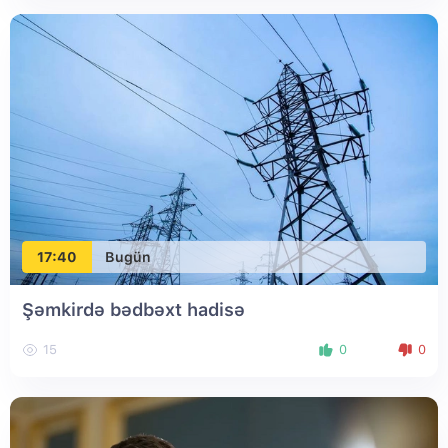
17:40
Bugün
Şəmkirdə bədbəxt hadisə
15
0
0