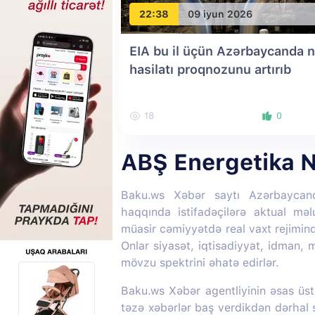
22:38
09 iyun 2026
EIA bu il üçün Azərbaycanda n
hasilatı proqnozunu artırıb
18
0
ABŞ Energetika Na
Baku.ws Xəbər saytı Azərbaycan
haqqında istifadəçilərə aktual mə
müasir cəmiyyətdə real vaxt rejimin
Onlar siyasət, iqtisadiyyat, idman,
mövzu spektrini əhatə edirlər.
Baku.ws Xəbər agentliyinin əsas üstü
təzə xəbərlər baş verdikdən dərhal s