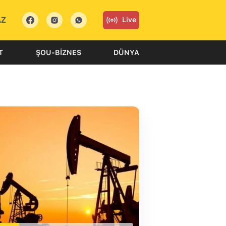
AZ
Live
T
ŞOU-BIZNES
DÜNYA