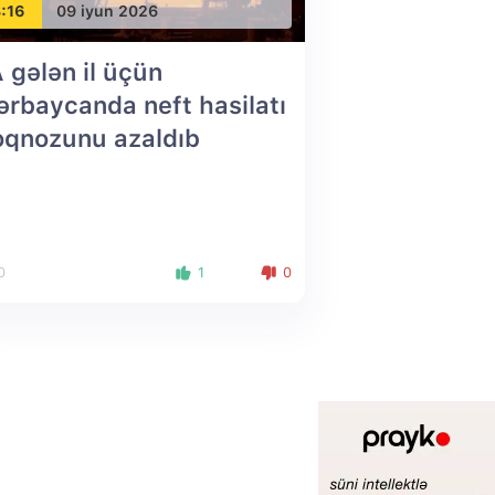
:16
09 iyun 2026
 gələn il üçün
ərbaycanda neft hasilatı
oqnozunu azaldıb
0
1
0