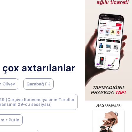
 çox axtarılanlar
m Əliyev
Qarabağ FK
9 (Çərçivə Konvensiyasının Tərəflər
ransının 29-cu sessiyası)
imir Putin