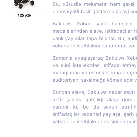
Bu, xüsusilə məlumatın həm şəxsi
əhəmiyyətli təsir göstərə biləcəyi s
Baku.ws Xəbər saytı həmçinin m
məqalələrindən əlavə, istifadəçilər f
canlı yayımlar tapa bilərlər. Bu, aud
xəbərlərin istehlakını daha rahat və
Zamanla ayaqlaşaraq Baku.ws Xəbər 
və süni intellektdən istifadə etməy
maraqlarına və üstünlüklərinə ən ç
auditoriyanı saxlamağa kömək edir və
Bundan əlavə, Baku.ws Xəbər saytı so
aktiv şəkildə qarşılıqlı əlaqə quru
yaradır ki, bu da saytın ətrafı
İstifadəçilər xəbərləri paylaşa, şərh
xəbərlərin istehlakı prosesini daha in