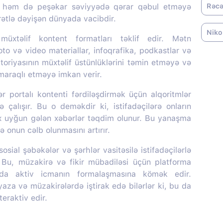
, həm də peşəkar səviyyədə qərar qəbul etməyə
Rəcə
ürətlə dəyişən dünyada vacibdir.
Niko
üxtəlif kontent formatları təklif edir. Mətn
oto və video materiallar, infoqrafika, podkastlar və
itoriyasının müxtəlif üstünlüklərini təmin etməyə və
 maraqlı etməyə imkan verir.
portalı kontenti fərdiləşdirmək üçün alqoritmlər
ə çalışır. Bu o deməkdir ki, istifadəçilərə onların
ox uyğun gələn xəbərlər təqdim olunur. Bu yanaşma
 onun cəlb olunmasını artırır.
sial şəbəkələr və şərhlər vasitəsilə istifadəçilərlə
r. Bu, müzakirə və fikir mübadiləsi üçün platforma
nda aktiv icmanın formalaşmasına kömək edir.
 yaza və müzakirələrdə iştirak edə bilərlər ki, bu da
teraktiv edir.