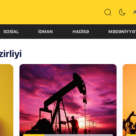
SOSIAL
İDMAN
HADISƏ
MƏDƏNIYYƏ
rliyi