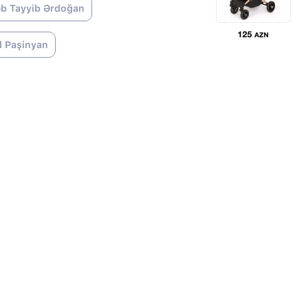
b Tayyib Ərdoğan
l Paşinyan