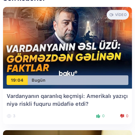
VIDEO
19:04
Bugün
Vardanyanın qaranlıq keçmişi: Amerikalı yazıçı
niyə riskli fuquru müdafiə etdi?
3
0
0