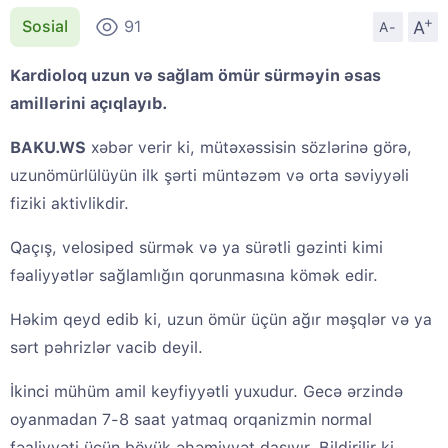
+
A
Sosial
91
A-
Kardioloq uzun və sağlam ömür sürməyin əsas
amillərini açıqlayıb.
BAKU.WS
xəbər verir ki, mütəxəssisin sözlərinə görə,
uzunömürlülüyün ilk şərti müntəzəm və orta səviyyəli
fiziki aktivlikdir.
Qaçış, velosiped sürmək və ya sürətli gəzinti kimi
fəaliyyətlər sağlamlığın qorunmasına kömək edir.
Həkim qeyd edib ki, uzun ömür üçün ağır məşqlər və ya
sərt pəhrizlər vacib deyil.
İkinci mühüm amil keyfiyyətli yuxudur. Gecə ərzində
oyanmadan 7-8 saat yatmaq orqanizmin normal
fəaliyyəti üçün böyük əhəmiyyət daşıyır. Bildirilir ki,