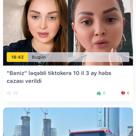
18:42
Bugün
"Bəniz" ləqəbli tiktokerə 10 il 3 ay həbs
cəzası verildi
32
0
0