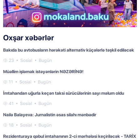
Oxşar xəbərlər
Bakıda bu avtobusların hərəkəti alternativ küçələrlə təşkil ediləcək
23
Sosial
Bugün
Müəllim işləmək istəyənlərin NƏZƏRİNƏ!
11
Sosial
Bugün
İmtahandan uğurla keçən taksi sürücülərinin sayı məlum oldu
41
Sosial
Bugün
Nailə Balayeva: Jurnalistin əsas silahı mənbədir
18
Sosial
Bugün
Rezidenturaya qəbul imtahanının 2-ci mərhələsi keçiriləcək - TARİX