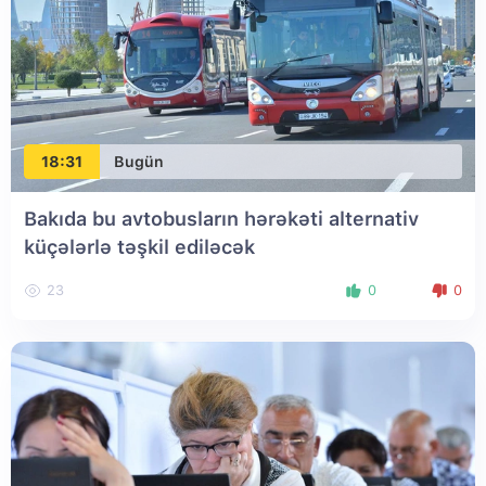
18:31
Bugün
Bakıda bu avtobusların hərəkəti alternativ
küçələrlə təşkil ediləcək
23
0
0