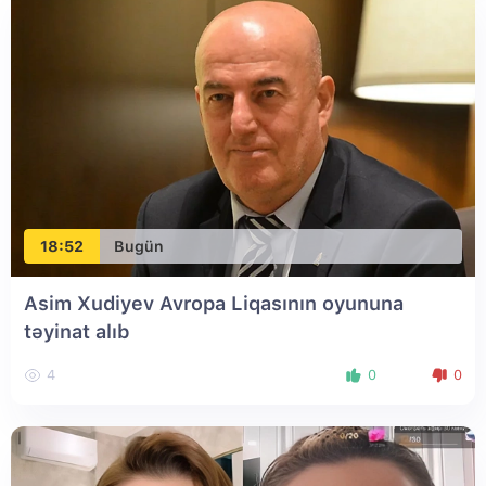
18:52
Bugün
Asim Xudiyev Avropa Liqasının oyununa
təyinat alıb
4
0
0