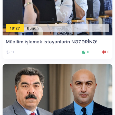
18:27
Bugün
Müəllim işləmək istəyənlərin NƏZƏRİNƏ!
11
0
0