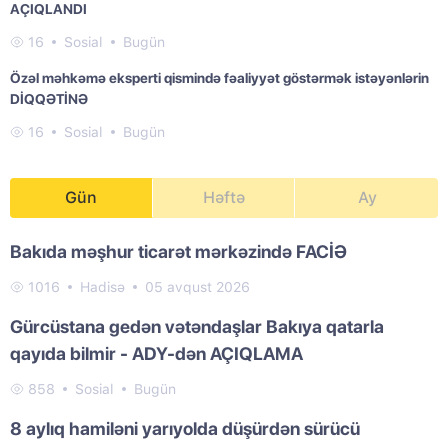
AÇIQLANDI
16
Sosial
Bugün
Özəl məhkəmə eksperti qismində fəaliyyət göstərmək istəyənlərin
DİQQƏTİNƏ
16
Sosial
Bugün
Gün
Həftə
Ay
Bakıda məşhur ticarət mərkəzində FACİƏ
1016
Hadisə
05 avqust 2026
Gürcüstana gedən vətəndaşlar Bakıya qatarla
qayıda bilmir - ADY-dən AÇIQLAMA
858
Sosial
Bugün
8 aylıq hamiləni yarıyolda düşürdən sürücü