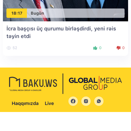
18:17
Bugün
İcra başçısı üç qurumu birləşdirdi, yeni rəis
təyin etdi
52
0
0
Haqqımızda
Live
© 2004 - 2026 Bütün hüquqlar qorunur