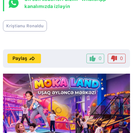
kanalımızda izləyin
Kriştianu Ronaldu
Paylaş
0
0