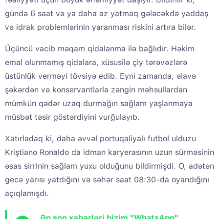
gündə 6 saat və ya daha az yatmaq gələcəkdə yaddaş
və idrak problemlərinin yaranması riskini artıra bilər.
Üçüncü vacib məqam qidalanma ilə bağlıdır. Həkim
emal olunmamış qidalara, xüsusilə çiy tərəvəzlərə
üstünlük verməyi tövsiyə edib. Eyni zamanda, əlavə
şəkərdən və konservantlarla zəngin məhsullardan
mümkün qədər uzaq durmağın sağlam yaşlanmaya
müsbət təsir göstərdiyini vurğulayıb.
Xatırladaq ki, daha əvvəl portuqaliyalı futbol ulduzu
Kriştiano Ronaldo da idman karyerasının uzun sürməsinin
əsas sirrinin sağlam yuxu olduğunu bildirmişdi. O, adətən
gecə yarısı yatdığını və səhər saat 08:30-da oyandığını
açıqlamışdı.
Ən son xəbərləri bizim "WhatsApp"