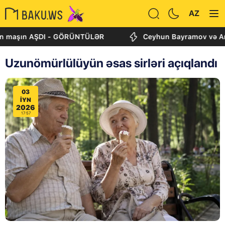
AZ
ın AŞDI - GÖRÜNTÜLƏR
Ceyhun Bayramov və Andrey Sibi
Uzunömürlülüyün əsas sirləri açıqlandı
03
IYN
2026
17:57