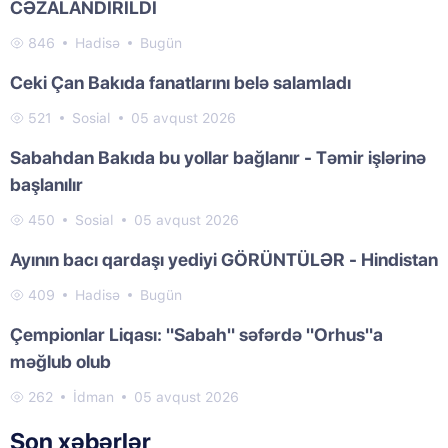
CƏZALANDIRILDI
846
Hadisə
Bugün
Ceki Çan Bakıda fanatlarını belə salamladı
521
Sosial
05 avqust 2026
Sabahdan Bakıda bu yollar bağlanır - Təmir işlərinə
başlanılır
450
Sosial
05 avqust 2026
Ayının bacı qardaşı yediyi GÖRÜNTÜLƏR - Hindistan
409
Hadisə
Bugün
Çempionlar Liqası: "Sabah" səfərdə "Orhus"a
məğlub olub
262
İdman
05 avqust 2026
Son xəbərlər