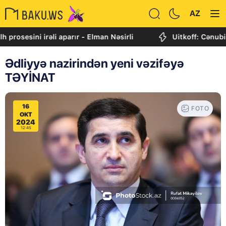
AZ
ni irəli aparır - Elman Nəsirli
Uitkoff: Cənubi Qafqaz 
Ədliyyə nazirindən yeni vəzifəyə
TƏYİNAT
16
FOTO
OKT
2024
12:45