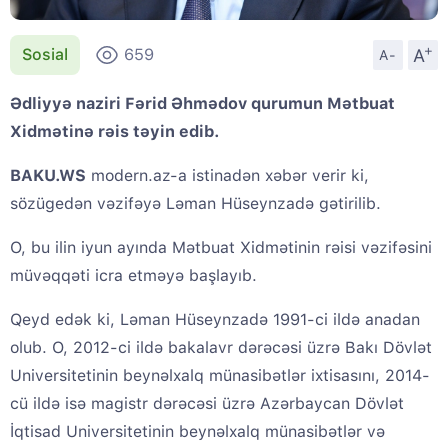
+
A
Sosial
659
A-
Ədliyyə naziri Fərid Əhmədov qurumun Mətbuat
Xidmətinə rəis təyin edib.
BAKU.WS
modern.az-a istinadən xəbər verir ki,
sözügedən vəzifəyə Ləman Hüseynzadə gətirilib.
O, bu ilin iyun ayında Mətbuat Xidmətinin rəisi vəzifəsini
müvəqqəti icra etməyə başlayıb.
Qeyd edək ki, Ləman Hüseynzadə 1991-ci ildə anadan
olub. O, 2012-ci ildə bakalavr dərəcəsi üzrə Bakı Dövlət
Universitetinin beynəlxalq münasibətlər ixtisasını, 2014-
cü ildə isə magistr dərəcəsi üzrə Azərbaycan Dövlət
İqtisad Universitetinin beynəlxalq münasibətlər və