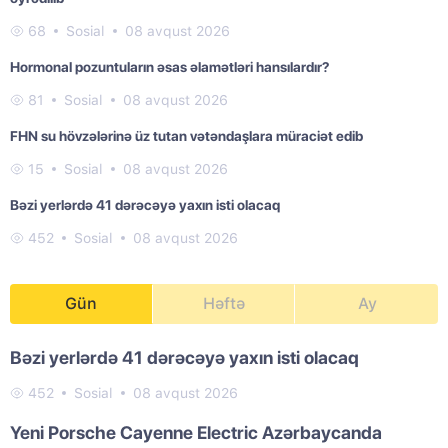
68
Sosial
08 avqust 2026
Hormonal pozuntuların əsas əlamətləri hansılardır?
81
Sosial
08 avqust 2026
FHN su hövzələrinə üz tutan vətəndaşlara müraciət edib
15
Sosial
08 avqust 2026
Bəzi yerlərdə 41 dərəcəyə yaxın isti olacaq
452
Sosial
08 avqust 2026
Gün
Həftə
Ay
Bəzi yerlərdə 41 dərəcəyə yaxın isti olacaq
452
Sosial
08 avqust 2026
Yeni Porsche Cayenne Electric Azərbaycanda