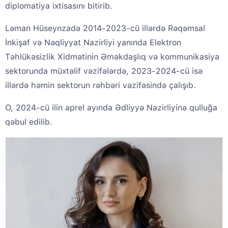
diplomatiya ixtisasını bitirib.
Ləman Hüseynzadə 2014-2023-cü illərdə Rəqəmsal
İnkişaf və Nəqliyyat Nazirliyi yanında Elektron
Təhlükəsizlik Xidmətinin Əməkdaşlıq və kommunikasiya
sektorunda müxtəlif vəzifələrdə, 2023-2024-cü isə
illərdə həmin sektorun rəhbəri vəzifəsində çalışıb.
O, 2024-cü ilin aprel ayında Ədliyyə Nazirliyinə qulluğa
qəbul edilib.