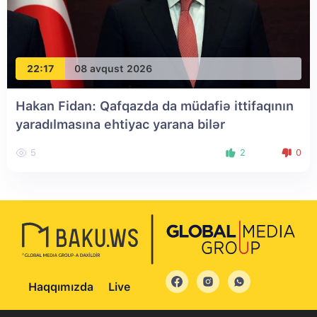
22:17
08 avqust 2026
Hakan Fidan: Qafqazda da müdafiə ittifaqının
yaradılmasına ehtiyac yarana bilər
5
2
0
Haqqımızda
Live