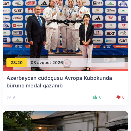
23:20
08 avqust 2026
Azərbaycan cüdoçusu Avropa Kubokunda
bürünc medal qazanıb
9
0
0