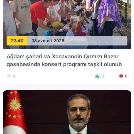
22:40
08 avqust 2026
Ağdam şəhəri və Xocavəndin Qırmızı Bazar
qəsəbəsində konsert proqramı təşkil olunub
4
0
0