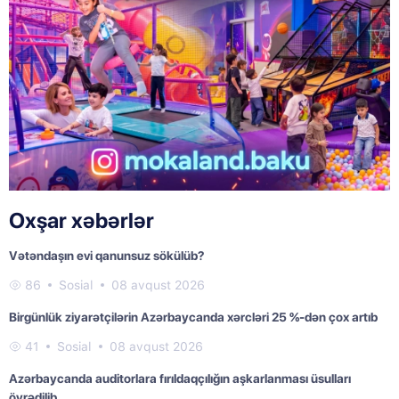
Oxşar xəbərlər
Vətəndaşın evi qanunsuz sökülüb?
86
Sosial
08 avqust 2026
Birgünlük ziyarətçilərin Azərbaycanda xərcləri 25 %-dən çox artıb
41
Sosial
08 avqust 2026
Azərbaycanda auditorlara fırıldaqçılığın aşkarlanması üsulları
öyrədilib