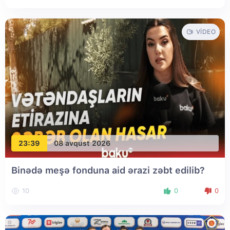
VIDEO
23:39
08 avqust 2026
Binədə meşə fonduna aid ərazi zəbt edilib?
10
0
0