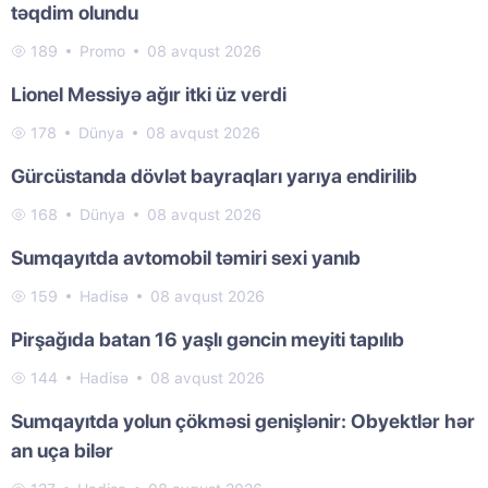
təqdim olundu
189
Promo
08 avqust 2026
Lionel Messiyə ağır itki üz verdi
178
Dünya
08 avqust 2026
Gürcüstanda dövlət bayraqları yarıya endirilib
168
Dünya
08 avqust 2026
Sumqayıtda avtomobil təmiri sexi yanıb
159
Hadisə
08 avqust 2026
Pirşağıda batan 16 yaşlı gəncin meyiti tapılıb
144
Hadisə
08 avqust 2026
Sumqayıtda yolun çökməsi genişlənir: Obyektlər hər
an uça bilər