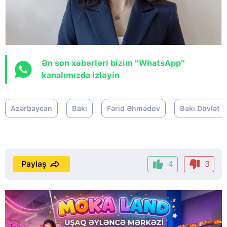
Ən son xəbərləri bizim "WhatsApp"
kanalımızda izləyin
Azərbaycan
Bakı
Fərid Əhmədov
Bakı Dövlət U
Paylaş
4
3