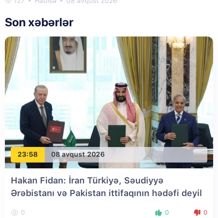
127
Hadisə
08 avqust 2026
Son xəbərlər
23:58
08 avqust 2026
Hakan Fidan: İran Türkiyə, Səudiyyə
Ərəbistanı və Pakistan ittifaqının hədəfi deyil
0
0
0