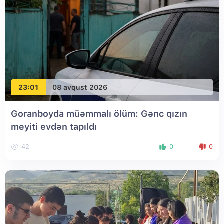
23:01
08 avqust 2026
Goranboyda müəmmalı ölüm: Gənc qızın
meyiti evdən tapıldı
42
0
0